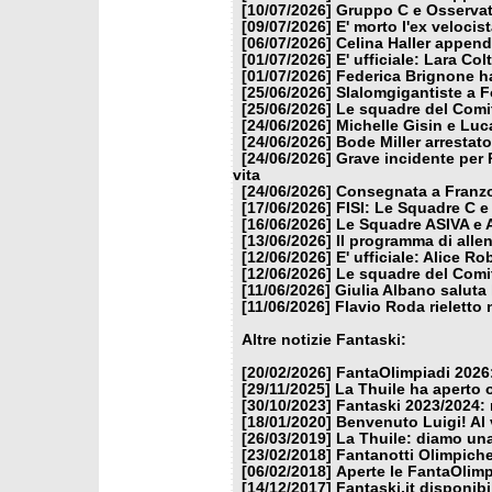
[10/07/2026]
Gruppo C e Osservat
[09/07/2026]
E' morto l'ex veloci
[06/07/2026]
Celina Haller appende
[01/07/2026]
E' ufficiale: Lara Co
[01/07/2026]
Federica Brignone ha
[25/06/2026]
Slalomgigantiste a F
[25/06/2026]
Le squadre del Comit
[24/06/2026]
Michelle Gisin e Luc
[24/06/2026]
Bode Miller arrestat
[24/06/2026]
Grave incidente per 
vita
[24/06/2026]
Consegnata a Franzon
[17/06/2026]
FISI: Le Squadre C e
[16/06/2026]
Le Squadre ASIVA e A
[13/06/2026]
Il programma di alle
[12/06/2026]
E' ufficiale: Alice 
[12/06/2026]
Le squadre del Comit
[11/06/2026]
Giulia Albano saluta
[11/06/2026]
Flavio Roda rieletto 
Altre notizie Fantaski:
[20/02/2026]
FantaOlimpiadi 2026:
[29/11/2025]
La Thuile ha aperto 
[30/10/2023]
Fantaski 2023/2024: 
[18/01/2020]
Benvenuto Luigi! Al v
[26/03/2019]
La Thuile: diamo un
[23/02/2018]
Fantanotti Olimpiche
[06/02/2018]
Aperte le FantaOlimp
[14/12/2017]
Fantaski.it disponib