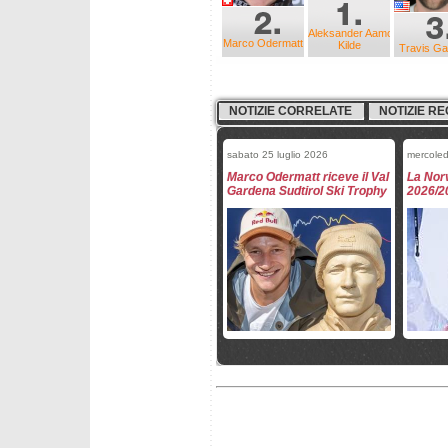
Aleksander Aamodt
Marco Odermatt
Kilde
Travis G
NOTIZIE CORRELATE
NOTIZIE RE
sabato 25 luglio 2026
mercoled
Marco Odermatt riceve il Val
La Norv
Gardena Sudtirol Ski Trophy
2026/2
giovedì 26 marzo 2026
mercole
Mikaela Shiffrin e Marco
Fantask
Odermatt Paperoni della
- slal
Coppa 2026