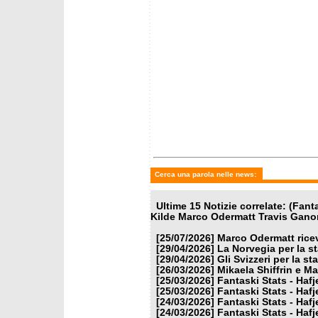
martedì 24 marzo 2026
martedì
Fantaski Stats - Hafjell 2026
Fantask
- slalom femminile
- gigan
Cerca una parola nelle news:
Ultime 15 Notizie correlate: (Fa
Kilde Marco Odermatt Travis Gano
[25/07/2026]
Marco Odermatt ricev
[29/04/2026]
La Norvegia per la s
[29/04/2026]
Gli Svizzeri per la s
[26/03/2026]
Mikaela Shiffrin e M
[25/03/2026]
Fantaski Stats - Hafj
[25/03/2026]
Fantaski Stats - Hafj
[24/03/2026]
Fantaski Stats - Hafj
[24/03/2026]
Fantaski Stats - Hafj