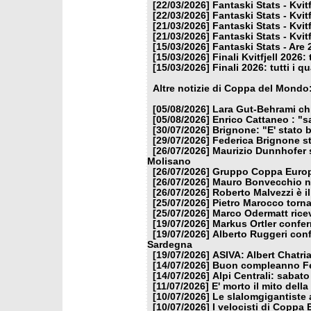
[22/03/2026]
Fantaski Stats - Kvit
[22/03/2026]
Fantaski Stats - Kvit
[21/03/2026]
Fantaski Stats - Kvit
[21/03/2026]
Fantaski Stats - Kvit
[15/03/2026]
Fantaski Stats - Are 
[15/03/2026]
Finali Kvitfjell 2026: 
[15/03/2026]
Finali 2026: tutti i q
Altre notizie di Coppa del Mondo
[05/08/2026]
Lara Gut-Behrami chi
[05/08/2026]
Enrico Cattaneo : "s
[30/07/2026]
Brignone: "E' stato b
[29/07/2026]
Federica Brignone st
[26/07/2026]
Maurizio Dunnhofer s
Molisano
[26/07/2026]
Gruppo Coppa Europa
[26/07/2026]
Mauro Bonvecchio nu
[26/07/2026]
Roberto Malvezzi è i
[25/07/2026]
Pietro Marocco torna
[25/07/2026]
Marco Odermatt ricev
[19/07/2026]
Markus Ortler confer
[19/07/2026]
Alberto Ruggeri conf
Sardegna
[19/07/2026]
ASIVA: Albert Chatria
[14/07/2026]
Buon compleanno Fe
[14/07/2026]
Alpi Centrali: sabato
[11/07/2026]
E' morto il mito dell
[10/07/2026]
Le slalomgigantiste a
[10/07/2026]
I velocisti di Coppa