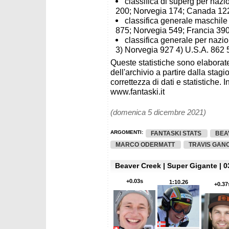
classifica di superg per nazi
200; Norvegia 174; Canada 12
classifica generale maschile 
875; Norvegia 549; Francia 390;
classifica generale per nazio
3) Norvegia 927 4) U.S.A. 862 5
Queste statistiche sono elaborate
dell'archivio a partire dalla sta
correttezza di dati e statistiche. I
www.fantaski.it
(domenica 5 dicembre 2021)
ARGOMENTI:
FANTASKI STATS
BEA
MARCO ODERMATT
TRAVIS GAN
Beaver Creek | Super Gigante | 0
+0.03s
1:10.26
+0.37