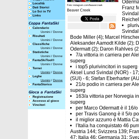
Odermat
Località
Foto: instagram.com/beavercreek
Franz M.
Dati Storici
Beaver Creek
Lo Sci in TV
Svindal
Links
Reichel
pluri
Calendario
Svindal
Uomini
/
Donne
Risultati
Bode Miller (4); Marcel Hirscher
Uomini
/
Donne
Aleksander Aamodt Kilde (2); Da
Classifiche
Odermatt (2); Daron Rahlves (2
Uomini
/
Donne
Statistiche
7/a vittoria in carriera per 
Uomini
/
Donne
superg
FantaSkiTool®
Uomini
/
Donne
i top5 plurivincitori in supe
Tornei
Aksel Lund Svindal (NOR) - 17;
Uomini
/
Donne
Leghe
(SUI) - 6; Stefan Eberharter (AU
Uomini
/
Donne
21/o podio in carriera per Al
FantaStorico
superg
163/a vittoria per Norvegia 
Registrazione
Accesso al gioco
superg
Vincitori
per Marco Odermatt è il 16/o p
per Travis Ganong è il 5/o pod
il miglior azzurro è Mattia Ca
l'Italia ha conquistato 46 pun
Austria 144; Svizzera 139; Fra
47; Italia 46; Germania 31; Svez