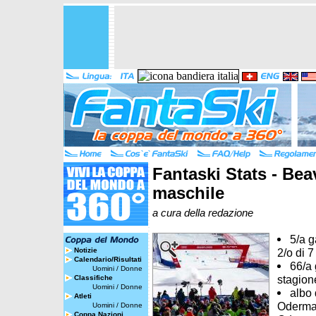
Fantaski Stats - Bea
maschile
a cura della redazione
5/a g
Notizie
2/o di 
Calendario/Risultati
66/a 
Uomini
/
Donne
stagion
Classifiche
Uomini
/
Donne
albo 
Atleti
Odermat
Uomini
/
Donne
Coppa Nazioni