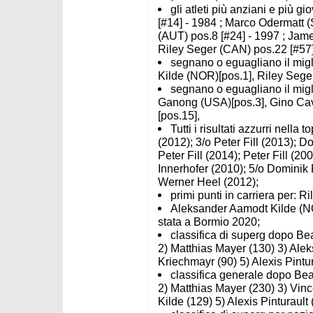
gli atleti più anziani e più gi
[#14] - 1984 ; Marco Odermatt (
(AUT) pos.8 [#24] - 1997 ; Jam
Riley Seger (CAN) pos.22 [#57]
segnano o eguagliano il migli
Kilde (NOR)[pos.1], Riley Sege
segnano o eguagliano il miglio
Ganong (USA)[pos.3], Gino Cavi
[pos.15],
Tutti i risultati azzurri nella
(2012); 3/o Peter Fill (2013); D
Peter Fill (2014); Peter Fill (20
Innerhofer (2010); 5/o Dominik 
Werner Heel (2012);
primi punti in carriera per: 
Aleksander Aamodt Kilde (NOR
stata a Bormio 2020;
classifica di superg dopo Be
2) Matthias Mayer (130) 3) Ale
Kriechmayr (90) 5) Alexis Pintur
classifica generale dopo Bea
2) Matthias Mayer (230) 3) Vin
Kilde (129) 5) Alexis Pinturault