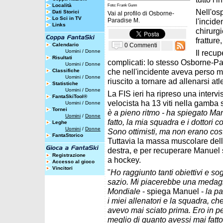
Località
Foto: Frank Gunn
Nell'os
Dati Storici
Vai al profilo di
Osborne-
Lo Sci in TV
Paradise M.
l'incide
Links
chirurgi
fratture
0 Commenti
Calendario
Uomini
/
Donne
Il recup
Risultati
complicati: lo stesso Osborne-Pa
Uomini
/
Donne
che nell'incidente aveva perso m
Classifiche
Uomini
/
Donne
riuscito a tornare ad allenarsi at
Statistiche
Uomini
/
Donne
La FIS ieri ha ripreso una intervi
FantaSkiTool®
velocista ha 13 viti nella gamba s
Uomini
/
Donne
Tornei
è a pieno ritmo - ha spiegato Manu
Uomini
/
Donne
fatto, la mia squadra e i dottori 
Leghe
Uomini
/
Donne
Sono ottimisti, ma non erano cos
FantaStorico
Tuttavia la massa muscolare dell
destra, e per recuperare Manuel
Registrazione
a hockey.
Accesso al gioco
Vincitori
"
Ho raggiunto tanti obiettivi e 
sazio. Mi piacerebbe una medagl
Mondiale
- spiega Manuel -
la pa
i miei allenatori e la squadra, 
avevo mai sciato prima. Ero in p
meglio di quanto avessi mai fatto