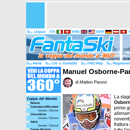
Manuel Osborne-Para
di Matteo Pavesi
La stag
Osborn
Notizie
Calendario/Risultati
primo g
Uomini
/
Donne
allenam
Classifiche
novembr
Uomini
/
Donne
Atleti
frattura
Uomini
/
Donne
tutto l'
Coppa Nazioni