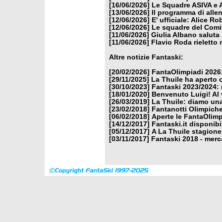
[16/06/2026]
Le Squadre ASIVA e A
[13/06/2026]
Il programma di alle
[12/06/2026]
E' ufficiale: Alice 
[12/06/2026]
Le squadre del Comit
[11/06/2026]
Giulia Albano saluta
[11/06/2026]
Flavio Roda rieletto 
Altre notizie Fantaski:
[20/02/2026]
FantaOlimpiadi 2026:
[29/11/2025]
La Thuile ha aperto 
[30/10/2023]
Fantaski 2023/2024: 
[18/01/2020]
Benvenuto Luigi! Al v
[26/03/2019]
La Thuile: diamo un
[23/02/2018]
Fantanotti Olimpiche
[06/02/2018]
Aperte le FantaOlimp
[14/12/2017]
Fantaski.it disponib
[05/12/2017]
A La Thuile stagione
[03/11/2017]
Fantaski 2018 - merc