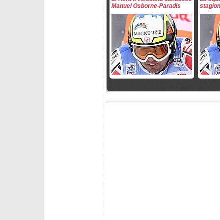
Manuel Osborne-Paradis
stagio
venerdì 8 novembre 2019
domenic
Manuel Osborne-Paradis
La squ
tornerà nel 2020/2021
stagio
mercoledì 16 maggio 2018
giovedì 
La squadra canadese per la
Pyeon
stagione 2018/2019
Osborne
prova