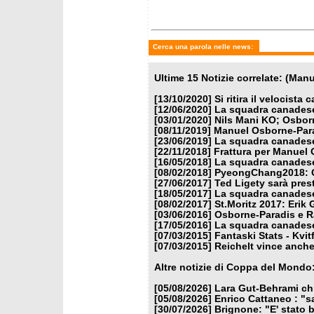
Cerca una parola nelle news:
Ultime 15 Notizie correlate: (Man
[13/10/2020]
Si ritira il velocis
[12/06/2020]
La squadra canadese
[03/01/2020]
Nils Mani KO; Osbo
[08/11/2019]
Manuel Osborne-Para
[23/06/2019]
La squadra canadese
[22/11/2018]
Frattura per Manuel
[16/05/2018]
La squadra canadese
[08/02/2018]
PyeongChang2018: Os
[27/06/2017]
Ted Ligety sarà pres
[18/05/2017]
La squadra canadese
[08/02/2017]
St.Moritz 2017: Erik 
[03/06/2016]
Osborne-Paradis e R
[17/05/2016]
La squadra canadese
[07/03/2015]
Fantaski Stats - Kvit
[07/03/2015]
Reichelt vince anche 
Altre notizie di Coppa del Mondo
[05/08/2026]
Lara Gut-Behrami chi
[05/08/2026]
Enrico Cattaneo : "s
[30/07/2026]
Brignone: "E' stato b