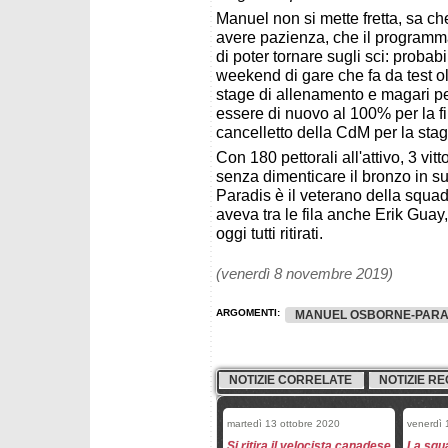
Manuel non si mette fretta, sa che 
avere pazienza, che il programm
di poter tornare sugli sci: probab
weekend di gare che fa da test ol
stage di allenamento e magari per
essere di nuovo al 100% per la fi
cancelletto della CdM per la sta
Con 180 pettorali all'attivo, 3 vit
senza dimenticare il bronzo in s
Paradis è il veterano della squa
aveva tra le fila anche Erik Gu
oggi tutti ritirati.
(venerdì 8 novembre 2019)
ARGOMENTI:
MANUEL OSBORNE-PARA
NOTIZIE CORRELATE
NOTIZIE RE
martedì 13 ottobre 2020
venerdì 
Si ritira il velocista canadese
La squ