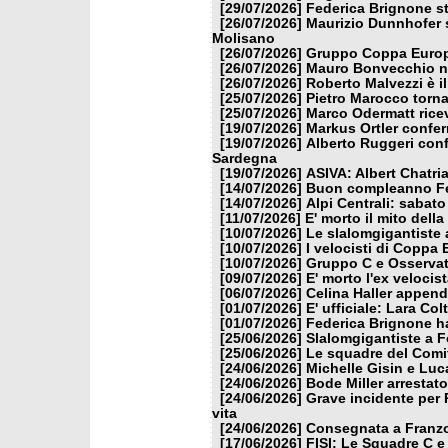
[29/07/2026]
Federica Brignone st
[26/07/2026]
Maurizio Dunnhofer s
Molisano
[26/07/2026]
Gruppo Coppa Europa
[26/07/2026]
Mauro Bonvecchio nu
[26/07/2026]
Roberto Malvezzi è i
[25/07/2026]
Pietro Marocco torna
[25/07/2026]
Marco Odermatt ricev
[19/07/2026]
Markus Ortler confer
[19/07/2026]
Alberto Ruggeri conf
Sardegna
[19/07/2026]
ASIVA: Albert Chatria
[14/07/2026]
Buon compleanno Fe
[14/07/2026]
Alpi Centrali: sabato
[11/07/2026]
E' morto il mito dell
[10/07/2026]
Le slalomgigantiste a
[10/07/2026]
I velocisti di Coppa
[10/07/2026]
Gruppo C e Osservat
[09/07/2026]
E' morto l'ex veloci
[06/07/2026]
Celina Haller appende
[01/07/2026]
E' ufficiale: Lara Co
[01/07/2026]
Federica Brignone ha
[25/06/2026]
Slalomgigantiste a F
[25/06/2026]
Le squadre del Comit
[24/06/2026]
Michelle Gisin e Luc
[24/06/2026]
Bode Miller arrestat
[24/06/2026]
Grave incidente per 
vita
[24/06/2026]
Consegnata a Franzon
[17/06/2026]
FISI: Le Squadre C e