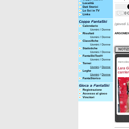
Località
Dati Storici
Lo Sci in TV
0 
Links
(giovedì 1
Calendario
Uomini
/
Donne
Risultati
ARGOMEN
Uomini
/
Donne
Classifiche
Uomini
/
Donne
Statistiche
NOTIZ
Uomini
/
Donne
FantaSkiTool®
Uomini
/
Donne
mercole
Tornei
Uomini
/
Donne
Lara G
Leghe
carrie
Uomini
/
Donne
FantaStorico
Registrazione
Accesso al gioco
Vincitori
martedì
Si rit