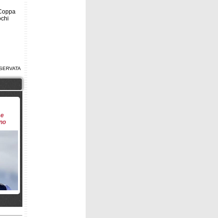
 Coppa
ochi
SERVATA
 e
ano
tian