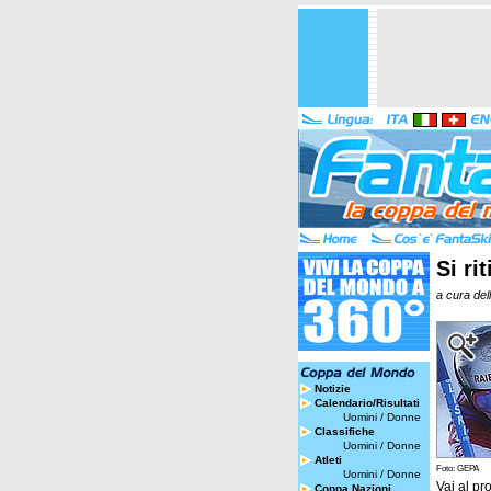
Si ri
a cura del
Notizie
Calendario/Risultati
Uomini
/
Donne
Classifiche
Uomini
/
Donne
Atleti
Foto: GEPA
Uomini
/
Donne
Vai al pro
Coppa Nazioni