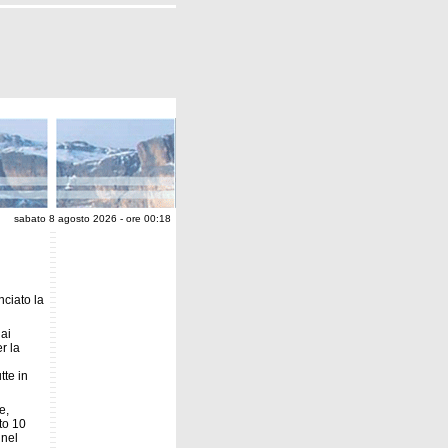
sabato 8 agosto 2026 - ore 00:18
nciato la
 ai
r la
tte in
e,
to 10
 nel