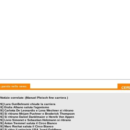
rick Thompson
e Henrik Von Appen
Holzmann si ritirano
0 aprile 2026
mercoledì 15 aprile 2026
giovedì 9 aprile 2026
Tremmel saluta il
Marc Rochat saluta il Circo
Si ritira il velocista U
Bianco
Bianco
Jared Goldberg
 parola nelle news:
Notizie correlate: (Manuel Pleisch fine carriera )
26]
Lara Gut-Behrami chiude la carriera
26]
Giulia Albano saluta l'agonismo
26]
Carlotta De Leonardis e Lena Wechner si ritirano
26]
Si ritirano Mirjam Puchner e Broderick Thompson
26]
Si ritirano Daniel Danklmaier e Henrik Von Appen
26]
Livio Simonet e Sebastian Holzmann si ritirano
26]
Anton Tremmel saluta il Circo Bianco
26]
Marc Rochat saluta il Circo Bianco
26]
Si ritira il velocista USA Jared Goldberg