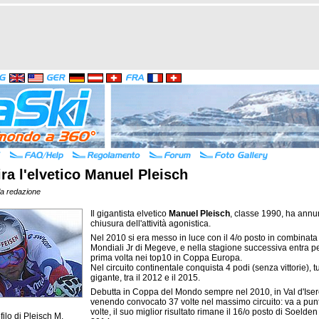
tira l'elvetico Manuel Pleisch
la redazione
Il gigantista elvetico
Manuel Pleisch
, classe 1990, ha annu
chiusura dell'attività agonistica.
Nel 2010 si era messo in luce con il 4/o posto in combinata
Mondiali Jr di Megeve, e nella stagione successiva entra pe
prima volta nei top10 in Coppa Europa.
Nel circuito continentale conquista 4 podi (senza vittorie), tu
gigante, tra il 2012 e il 2015.
Debutta in Coppa del Mondo sempre nel 2010, in Val d'Iser
venendo convocato 37 volte nel massimo circuito: va a pun
volte, il suo miglior risultato rimane il 16/o posto di Soelden
filo di
Pleisch M.