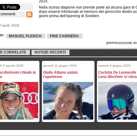
2014.
Nella scorsa stagione non prende parte ad alcuna gara di
dopo essersi infortunato al menisco del ginocchio destro p
Commenti
giorni prima dell'opening di Soelden.
2 aprile 2018)
TI:
MANUEL PLEISCH
FINE CARRIERA
@RIPRODUZIONE RI
IE CORRELATE
NOTIZIE RECENTI
dì 5 agosto 2026
giovedì 11 giugno 2026
martedì 9 giugno 2026
ut-Behrami chiude la
Giulia Albano saluta
Carlotta De Leonardis
ra
l'agonismo
Lena Wechner si ritir
 2 giugno 2026
sabato 9 maggio 2026
martedì 28 aprile 2026
irano Mirjam Puchner e
Si ritirano Daniel Danklmaier
Livio Simonet e Sebas