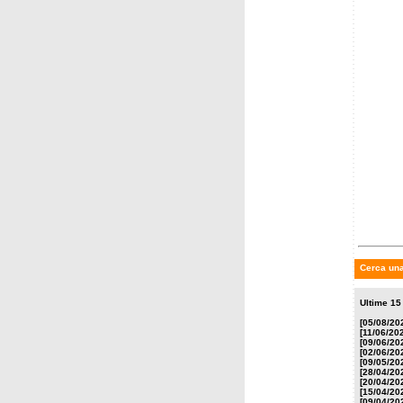
Brode
lunedì 2
Anton 
Circo 
Cerca una
Ultime 15 
[05/08/20
[11/06/20
[09/06/20
[02/06/20
[09/05/20
[28/04/20
[20/04/20
[15/04/20
[09/04/20