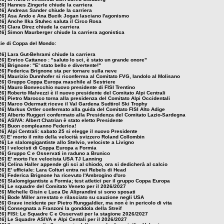
26]
Hannes Zingerle chiude la carriera
26]
Andreas Sander chiude la carriera
26]
Asa Ando e Ana Bucik Jogan lasciano l'agonismo
26]
Anche Ilka Stuhec saluta il Circo Rosa
26]
Clara Direz chiude la carriera
26]
Simon Maurberger chiude la carriera agonistica
izie di Coppa del Mondo:
26]
Lara Gut-Behrami chiude la carriera
26]
Enrico Cattaneo : "saluto lo sci, è stato un grande onore"
26]
Brignone: "E' stato bello e divertente!"
26]
Federica Brignone sta per tornare sulla neve
26]
Maurizio Dunnhofer si riconferma al Comitato FVG, Iandolo al Molisano
26]
Gruppo Coppa Europa maschile al Sestriere
26]
Mauro Bonvecchio nuovo presidente di FISI Trentino
26]
Roberto Malvezzi è il nuovo presidente del Comitato Alpi Centrali
26]
Pietro Marocco torna alla presidenza del Comitato Alpi Occidentali
26]
Marco Odermatt riceve il Val Gardena Sudtirol Ski Trophy
26]
Markus Ortler confermato alla guida del Comitato FISI Alto Adige
26]
Alberto Ruggeri confermato alla Presidenza del Comitato Lazio-Sardegna
26]
ASIVA: Albert Chatrian è stato eletto Presidente
26]
Buon compleanno Federica!
26]
Alpi Centrali: sabato 25 si elegge il nuovo Presidente
26]
E' morto il mito della velocità svizzero Roland Collombin
26]
Le slalomgigantiste allo Stelvio, velociste a Livigno
26]
I velocisti di Coppa Europa a Formia
26]
Gruppo C e Osservati in raduno a Brunico
26]
E' morto l'ex velocista USA TJ Lanning
26]
Celina Haller appende gli sci al chiodo, ora si dedicherà al calcio
26]
E' ufficiale: Lara Colturi entra nei Rebels di Head
26]
Federica Brignone ha ricevuto l'Ambrogino d'oro
26]
Slalomgigantiste a Formia; test atletici per il gruppo Coppa Europa
26]
Le squadre del Comitato Veneto per il 2026/2027
26]
Michelle Gisin e Luca De Aliprandini si sono sposati
26]
Bode Miller arrestato e rilasciato su cauzione negli USA
26]
Grave incidente per Pietro Runggaldier, ma non è in pericolo di vita
26]
Consegnata a Franzoni la gonddola della Streif
26]
FISI: Le Squadre C e Osservati per la stagione 2026/2027
26]
Le Squadre ASIVA e Alpi Centali per il 2026/2027