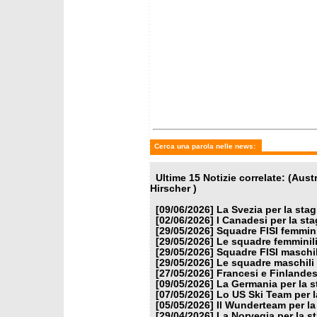
Cerca una parola nelle news:
Ultime 15 Notizie correlate: (Aus
Hirscher )
[09/06/2026]
La Svezia per la sta
[02/06/2026]
I Canadesi per la st
[29/05/2026]
Squadre FISI femmin
[29/05/2026]
Le squadre femminili
[29/05/2026]
Squadre FISI maschi
[29/05/2026]
Le squadre maschili 
[27/05/2026]
Francesi e Finlandes
[09/05/2026]
La Germania per la 
[07/05/2026]
Lo US Ski Team per l
[05/05/2026]
Il Wunderteam per la
[29/04/2026]
La Norvegia per la s