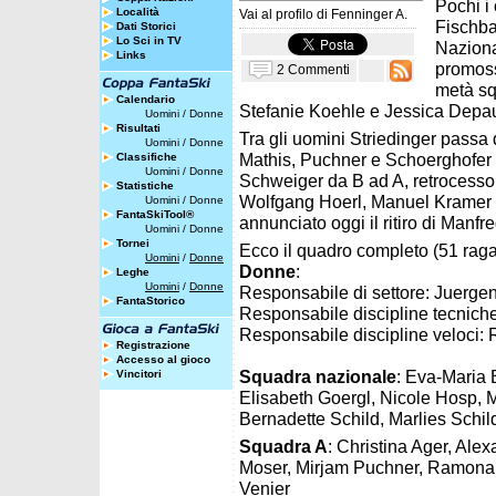
Pochi i 
Località
Vai al profilo di
Fenninger A.
Fischba
Dati Storici
Lo Sci in TV
Naziona
Links
promoss
2 Commenti
metà sq
Calendario
Stefanie Koehle e Jessica Depau
Uomini
/
Donne
Risultati
Tra gli uomini Striedinger passa
Uomini
/
Donne
Mathis, Puchner e Schoerghofer 
Classifiche
Uomini
/
Donne
Schweiger da B ad A, retrocesso
Statistiche
Wolfgang Hoerl, Manuel Kramer e
Uomini
/
Donne
FantaSkiTool®
annunciato oggi il ritiro di Manfr
Uomini
/
Donne
Tornei
Ecco il quadro completo (51 raga
Uomini
/
Donne
Donne
:
Leghe
Uomini
/
Donne
Responsabile di settore: Juerg
FantaStorico
Responsabile discipline tecniche
Responsabile discipline veloci:
Registrazione
Accesso al gioco
Squadra nazionale
: Eva-Maria
Vincitori
Elisabeth Goergl, Nicole Hosp, 
Bernadette Schild, Marlies Schil
Squadra A
: Christina Ager, Ale
Moser, Mirjam Puchner, Ramona
Venier