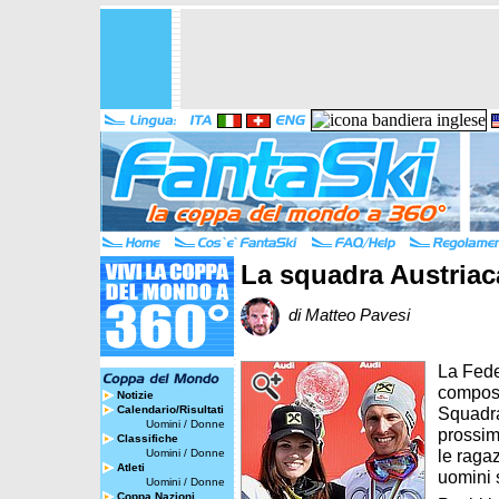
La squadra Austriac
di Matteo Pavesi
La Fede
composi
Notizie
Calendario/Risultati
Squadra
Uomini
/
Donne
prossim
Classifiche
le raga
Uomini
/
Donne
Atleti
uomini 
Uomini
/
Donne
Coppa Nazioni