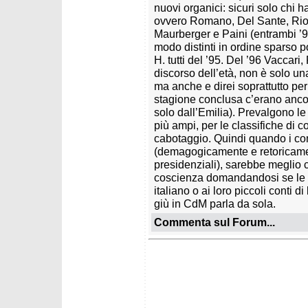
nuovi organici: sicuri solo chi ha
ovvero Romano, Del Sante, Riord
Maurberger e Paini (entrambi ’95
modo distinti in ordine sparso p
H. tutti del ’95. Del ’96 Vaccari,
discorso dell’età, non è solo u
ma anche e direi soprattutto per
stagione conclusa c’erano ancor
solo dall’Emilia). Prevalgono le
più ampi, per le classifiche di c
cabotaggio. Quindi quando i c
(demagogicamente e retoricamen
presidenziali), sarebbe meglio 
coscienza domandandosi se le lo
italiano o ai loro piccoli conti d
giù in CdM parla da sola.
Commenta sul Forum...