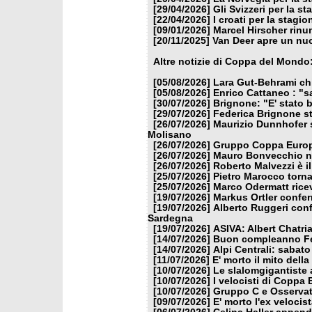
[29/04/2026]
Gli Svizzeri per la s
[22/04/2026]
I croati per la stagi
[09/01/2026]
Marcel Hirscher rinun
[20/11/2025]
Van Deer apre un nuo
Altre notizie di Coppa del Mondo
[05/08/2026]
Lara Gut-Behrami chi
[05/08/2026]
Enrico Cattaneo : "s
[30/07/2026]
Brignone: "E' stato b
[29/07/2026]
Federica Brignone st
[26/07/2026]
Maurizio Dunnhofer s
Molisano
[26/07/2026]
Gruppo Coppa Europa
[26/07/2026]
Mauro Bonvecchio nu
[26/07/2026]
Roberto Malvezzi è i
[25/07/2026]
Pietro Marocco torna
[25/07/2026]
Marco Odermatt ricev
[19/07/2026]
Markus Ortler confer
[19/07/2026]
Alberto Ruggeri conf
Sardegna
[19/07/2026]
ASIVA: Albert Chatria
[14/07/2026]
Buon compleanno Fe
[14/07/2026]
Alpi Centrali: sabato
[11/07/2026]
E' morto il mito dell
[10/07/2026]
Le slalomgigantiste a
[10/07/2026]
I velocisti di Coppa
[10/07/2026]
Gruppo C e Osservat
[09/07/2026]
E' morto l'ex veloci