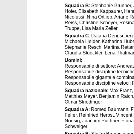
Squadra B
: Stephanie Brunner,
Hofer, Elisabeth Kappaurer, Han
Nicolussi, Nina Ortlieb, Ariane R
Reiss, Christine Scheyer, Rosin
Truppe, Lisa Maria Zeller
Squadra C
: Dajana Dengscherz,
Michaela Heider, Katharina Huber
Stephanie Resch, Martina Rette
Claudia Stueckler, Lena Thalman
Uomini
:
Responsabile di settore: Andrea
Responsabile discipline tecniche
Responsabile gigante e combinat
Responsabile discipline veloci: 
Squadra nazionale
: Max Franz,
Matthias Mayer, Benjamin Raich,
Otmar Striedinger
Squadra A
: Romed Baumann, Fr
Feller, Reinfried Herbst, Vincen
Noesig, Joachim Puchner, Florian
Schweiger
Squadra B
: Stefan Brennsteine