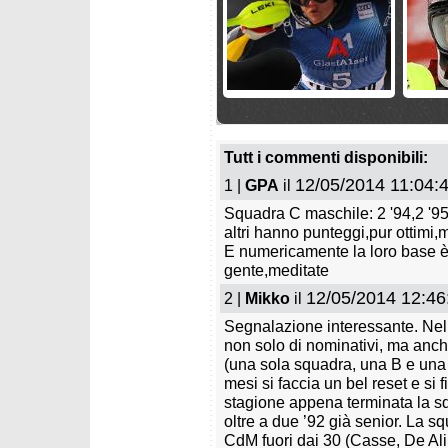
venerdì 29 maggio 2026
venerdì
Le squadre femminili FISI
Squadre
per stagione 2026/2027
2026/2
Tutt i commenti disponibili:
12/05/2014 11:04:
1 |
GPA
il
Squadra C maschile: 2 '94,2 '95, 
altri hanno punteggi,pur ottimi,
E numericamente la loro base è d
gente,meditate
12/05/2014 12:46
2 |
Mikko
il
mercoledì 27 maggio 2026
sabato 
Segnalazione interessante. Nel 
Francesi e Finlandesi per il
La Ger
non solo di nominativi, ma anch
2026/2027
2026/2
(una sola squadra, una B e una
mesi si faccia un bel reset e si
stagione appena terminata la sq
oltre a due ’92 già senior. La squ
CdM fuori dai 30 (Casse, De Ali