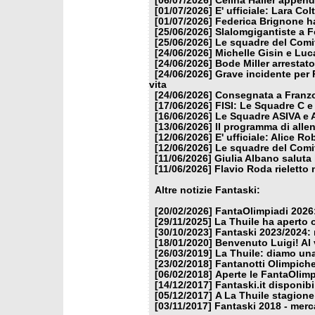
[06/07/2026]
Celina Haller appende
[01/07/2026]
E' ufficiale: Lara Co
[01/07/2026]
Federica Brignone ha
[25/06/2026]
Slalomgigantiste a F
[25/06/2026]
Le squadre del Comit
[24/06/2026]
Michelle Gisin e Luc
[24/06/2026]
Bode Miller arrestat
[24/06/2026]
Grave incidente per 
vita
[24/06/2026]
Consegnata a Franzon
[17/06/2026]
FISI: Le Squadre C e
[16/06/2026]
Le Squadre ASIVA e A
[13/06/2026]
Il programma di alle
[12/06/2026]
E' ufficiale: Alice 
[12/06/2026]
Le squadre del Comit
[11/06/2026]
Giulia Albano saluta
[11/06/2026]
Flavio Roda rieletto 
Altre notizie Fantaski:
[20/02/2026]
FantaOlimpiadi 2026:
[29/11/2025]
La Thuile ha aperto 
[30/10/2023]
Fantaski 2023/2024: 
[18/01/2020]
Benvenuto Luigi! Al v
[26/03/2019]
La Thuile: diamo un
[23/02/2018]
Fantanotti Olimpiche
[06/02/2018]
Aperte le FantaOlimp
[14/12/2017]
Fantaski.it disponib
[05/12/2017]
A La Thuile stagione
[03/11/2017]
Fantaski 2018 - merc