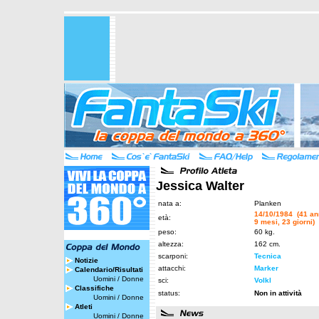
Jessica Walter
nata a:
Planken
14/10/1984 (41 an
età:
9 mesi, 23 giorni)
peso:
60 kg.
altezza:
162 cm.
scarponi:
Tecnica
Notizie
attacchi:
Marker
Calendario/Risultati
Uomini
/
Donne
sci:
Volkl
Classifiche
status:
Non in attività
Uomini
/
Donne
Atleti
Uomini
/
Donne