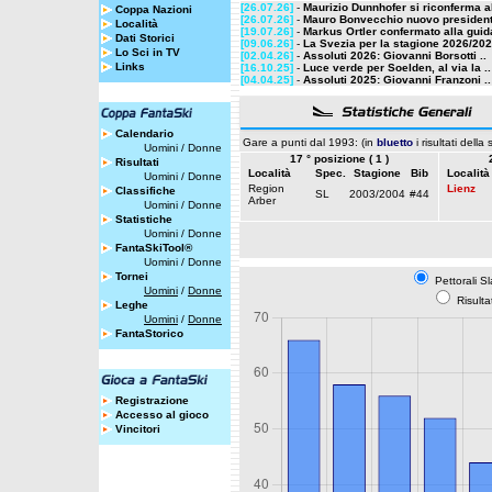
[26.07.26]
-
Maurizio Dunnhofer si riconferma al
Coppa Nazioni
[26.07.26]
-
Mauro Bonvecchio nuovo presidente
Località
[19.07.26]
-
Markus Ortler confermato alla guida
Dati Storici
[09.06.26]
-
La Svezia per la stagione 2026/20
Lo Sci in TV
[02.04.26]
-
Assoluti 2026: Giovanni Borsotti ..
Links
[16.10.25]
-
Luce verde per Soelden, al via la ..
[04.04.25]
-
Assoluti 2025: Giovanni Franzoni ..
Calendario
Gare a punti dal 1993: (in
bluetto
i risultati della
Uomini
/
Donne
17 ° posizione ( 1 )
Risultati
Località
Spec.
Stagione
Bib
Località
Uomini
/
Donne
Region
Lienz
Classifiche
SL
2003/2004
#44
Arber
Uomini
/
Donne
Statistiche
Uomini
/
Donne
FantaSkiTool®
Uomini
/
Donne
Tornei
Pettorali S
Uomini
/
Donne
Risulta
Leghe
Uomini
/
Donne
FantaStorico
Registrazione
Accesso al gioco
Vincitori