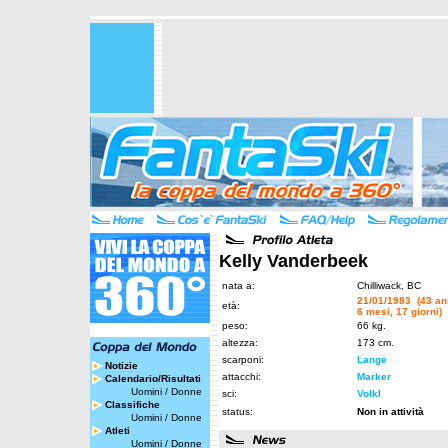
Kelly Vanderbeek
nata a:
Chilliwack, BC
21/01/1983 (43 an
età:
6 mesi, 17 giorni)
peso:
66 kg.
altezza:
173 cm.
scarponi:
Lange
Notizie
attacchi:
Marker
Calendario/Risultati
Uomini
/
Donne
sci:
Volkl
Classifiche
status:
Non in attività
Uomini
/
Donne
Atleti
Uomini
/
Donne