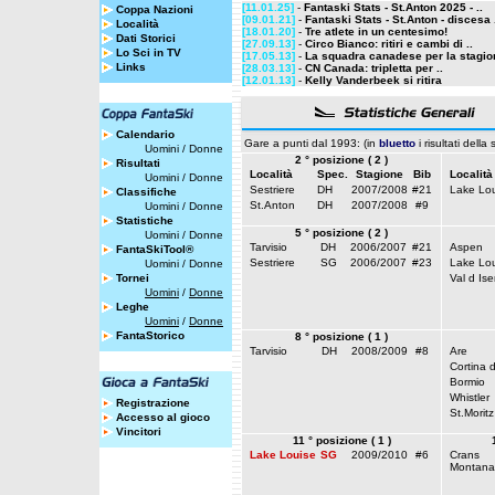
[11.01.25]
-
Fantaski Stats - St.Anton 2025 - ..
Coppa Nazioni
[09.01.21]
-
Fantaski Stats - St.Anton - discesa 
Località
[18.01.20]
-
Tre atlete in un centesimo!
Dati Storici
[27.09.13]
-
Circo Bianco: ritiri e cambi di ..
Lo Sci in TV
[17.05.13]
-
La squadra canadese per la stagion
Links
[28.03.13]
-
CN Canada: tripletta per ..
[12.01.13]
-
Kelly Vanderbeek si ritira
Calendario
Gare a punti dal 1993: (in
bluetto
i risultati della
Uomini
/
Donne
2 ° posizione ( 2 )
Risultati
Località
Spec.
Stagione
Bib
Località
Uomini
/
Donne
Sestriere
DH
2007/2008
#21
Lake Lou
Classifiche
St.Anton
DH
2007/2008
#9
Uomini
/
Donne
Statistiche
5 ° posizione ( 2 )
Uomini
/
Donne
Tarvisio
DH
2006/2007
#21
Aspen
FantaSkiTool®
Sestriere
SG
2006/2007
#23
Lake Lou
Uomini
/
Donne
Tornei
Val d Ise
Uomini
/
Donne
Leghe
Uomini
/
Donne
FantaStorico
8 ° posizione ( 1 )
Tarvisio
DH
2008/2009
#8
Are
Cortina 
Bormio
Whistler
Registrazione
St.Moritz
Accesso al gioco
Vincitori
11 ° posizione ( 1 )
Lake Louise
SG
2009/2010
#6
Crans
Montana