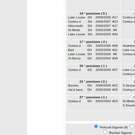
14 ° posizione ( 5 )
Lake Louise
DH
2008/2009
#17
Cortina 
Cortina d
SG
2006/2007
#23
Cortina 
Altenmarkt
DH
2006/2007
#17
St.Moritz
SG
2005/2006
#8
Lake Louise
SG
2004/2005
#34
17 ° posizione ( 4 )
Cortina d
DH
2005/2006
#38
Sestriere
Bad
DH
2005/2006
#11
Lake Lou
Lake Louise
SG
2005/2006
#8
Cortina 
St.Moritz
DH
2003/2004
#39
20 ° posizione ( 1 )
Cortina d
SG
2008/2009
#27
Lake Lou
Cortina 
23 ° posizione ( 2 )
Bansko
DH
2008/2009
#22
S.Sicario
Val d Isere
DH
2005/2006
#25
Cortina 
27 ° posizione ( 1 )
Cortina d
DH
2003/2004
#23
St.Moritz
S.Sicario
Pettorali Gigante (6)
Risultati Gigante