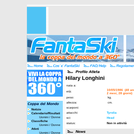
Hilary Longhini
nata a:
10/05/1986 (40 an
età:
2 mesi, 28 giorni)
peso:
kg.
altezza:
cm.
scarponi:
Notizie
attacchi:
Tyrolia
Calendario/Risultati
Uomini
/
Donne
sci:
Head
Classifiche
status:
Non in attività
Uomini
/
Donne
Atleti
Uomini
/
Donne