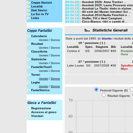
[03.04.26]
-
Assoluti 2026: Anna Trocker ..
Coppa Nazioni
[04.04.25]
-
Assoluti 2025: Laura Pirovano vinc
Località
[25.03.23]
-
Assoluti La Thuile: titolo in slalom .
Dati Storici
[20.05.14]
-
Gli esiti del Master Istruttori Sci ..
Lo Sci in TV
[02.04.14]
-
Assoluti 2014:Nadia Fanchini e ..
Links
[01.04.14]
-
Stuffer, Fill e Heel Campioni ..
[19.09.12]
-
Circo Bianco: ritiri e cambi di ..
Calendario
Gare a punti dal 1993: (in
bluetto
i risultati della
Uomini
/
Donne
19 ° posizione ( 1 )
Risultati
Località
Spec.
Stagione
Bib
Località
Uomini
/
Donne
Cortina d
GS
2006/2007
#49
Kranjsk
Classifiche
Gora
Uomini
/
Donne
Statistiche
27 ° posizione ( 1 )
Uomini
/
Donne
Lake Louise
SG
2007/2008
#36
Spindle
FantaSkiTool®
Mlyn
Uomini
/
Donne
Tornei
Uomini
/
Donne
Leghe
Uomini
/
Donne
FantaStorico
Pettorali Gigante (9)
Risultati Gigante
Registrazione
Accesso al gioco
Vincitori