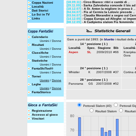
[18.09.11]
-
Circo Bianco: ritiri e cambi di ..
Coppa Nazioni
[29.11.09]
-
Sarka Zahrobska concede il bis ad 
Località
[18.12.07]
-
A St. Anton la migliore in prova è ..
Dati Storici
[04.04.07]
-
Fis al Cermis:la Lolovic precede ..
Lo Sci in TV
[03.04.07]
-
Claudia Morandini a segno sul Cer
Links
[14.12.05]
-
Coppa Europa ad Alleghe: si impone
[08.12.05]
-
A Cadipietra slalom Fis femminile
Calendario
Gare a punti dal 1993: (in
bluetto
i risultati della
Uomini
/
Donne
14 ° posizione ( 1 )
Risultati
Località
Spec.
Stagione
Bib
Località
Uomini
/
Donne
Aspen
SL
2009/2010
#66
Kranjska
Classifiche
Gora
Uomini
/
Donne
Statistiche
Uomini
/
Donne
24 ° posizione ( 1 )
FantaSkiTool®
Whistler
K
2007/2008
#37
Cortina 
Uomini
/
Donne
Tornei
28 ° posizione ( 1 )
Uomini
/
Donne
Panorama
GS
2007/2008
#52
Leghe
Uomini
/
Donne
FantaStorico
Pettorali Slalom (40)
Pettorali Gi
Registrazione
Risultati Slalom
Risultat
Accesso al gioco
Vincitori