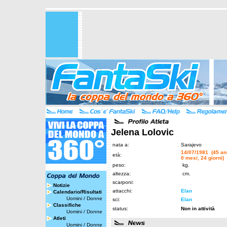
Jelena Lolovic
nata a:
Sarajevo
14/07/1981 (45 an
età:
0 mesi, 24 giorni)
peso:
kg.
altezza:
cm.
scarponi:
Notizie
attacchi:
Elan
Calendario/Risultati
Uomini
/
Donne
sci:
Elan
Classifiche
status:
Non in attività
Uomini
/
Donne
Atleti
Uomini
/
Donne