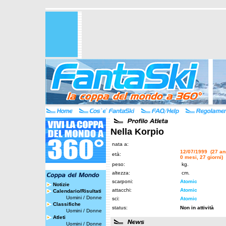
Nella Korpio
nata a:
12/07/1999 (27 an
età:
0 mesi, 27 giorni)
peso:
kg.
altezza:
cm.
scarponi:
Atomic
Notizie
attacchi:
Atomic
Calendario/Risultati
Uomini
/
Donne
sci:
Atomic
Classifiche
status:
Non in attività
Uomini
/
Donne
Atleti
Uomini
/
Donne