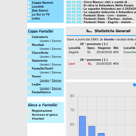
[04.10.25]
-
Circo Bianco: ritiri e cambi di ..
Coppa Nazioni
[15.11.24]
-
Si ritira la finlandese Nella Korpio
Località
[11.06.24]
-
Le squadre finlandesi per il 2024/
Dati Storici
[15.05.23]
-
Le squadre tedesche e finlandesi pe
Lo Sci in TV
[23.11.19]
-
Fantaski Stats - Levi - slalom ..
Links
[09.01.19]
-
Fantaski Stats - Flachau - slalom ..
[06.01.19]
-
Fantaski Stats - Zagreb - slalom ..
Calendario
Gare a punti dal 1993: (in
bluetto
i risultati della
Uomini
/
Donne
20 ° posizione ( 1 )
Risultati
Località
Spec.
Stagione
Bib
Località
Uomini
/
Donne
Zagreb
SL
2018/2019
#45
Courche
Classifiche
Uomini
/
Donne
28 ° posizione ( 1 )
Statistiche
Levi
SL
2019/2020
#59
Uomini
/
Donne
FantaSkiTool®
Uomini
/
Donne
Tornei
Uomini
/
Donne
Leghe
Uomini
/
Donne
FantaStorico
Registrazione
Accesso al gioco
Vincitori