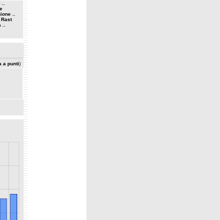
 ..
he
ione ..
 Rast
 ..
.
a a punti
)