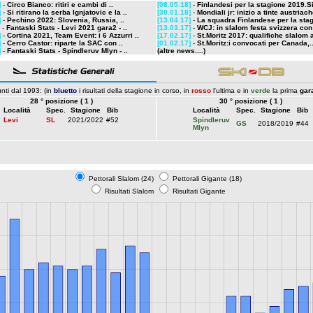
]
-
Circo Bianco: ritiri e cambi di ..
[08.05.18]
-
Finlandesi per la stagione 2019.Si
]
-
Si ritirano la serba Ignjatovic e la ..
[30.01.18]
-
Mondiali jr: inizio a tinte austriac
]
-
Pechino 2022: Slovenia, Russia, ..
[13.04.17]
-
La squadra Finlandese per la stag
-
Fantaski Stats - Levi 2021 gara2 - ..
[13.03.17]
-
WCJ: in slalom festa svizzera con
]
-
Cortina 2021, Team Event: i 6 Azzurri ..
[17.02.17]
-
St.Moritz 2017: qualifiche slalom a
]
-
Cerro Castor: riparte la SAC con ..
[01.02.17]
-
St.Moritz:i convocati per Canada,.
]
-
Fantaski Stats - Spindleruv Mlyn - ..
(altre news....)
nti dal 1993: (in
bluetto
i risultati della stagione in corso, in
rosso
l'ultima e in
verde
la prima
gar
28 ° posizione ( 1 )
30 ° posizione ( 1 )
Località
Spec.
Stagione
Bib
Località
Spec.
Stagione
Bib
Levi
SL
2021/2022
#52
Spindleruv
GS
2018/2019
#44
Mlyn
Pettorali Slalom (24)
Pettorali Gigante (18)
Risultati Slalom
Risultati Gigante