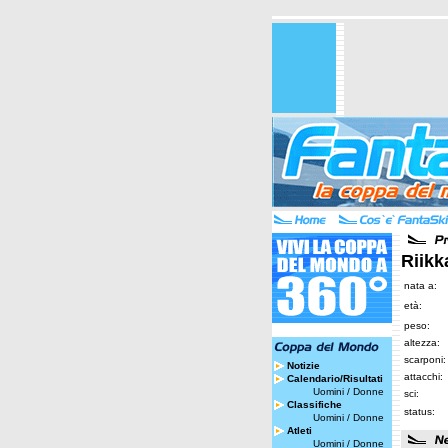
Riik
nata a:
età:
peso:
altezza:
scarponi:
Notizie
attacchi:
Calendario/Risultati
Uomini
/
Donne
sci:
Classifiche
status:
Uomini
/
Donne
Atleti
Uomini
/
Donne