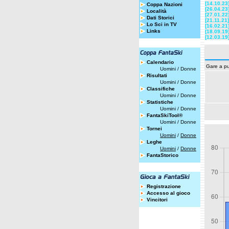
[14.10.23
Coppa Nazioni
[26.04.23
Località
[27.01.22
Dati Storici
[21.11.21]
Lo Sci in TV
[16.02.21
Links
[18.09.19
[12.03.19
Calendario
Gare a pu
Uomini
/
Donne
Risultati
Uomini
/
Donne
Classifiche
Uomini
/
Donne
Statistiche
Uomini
/
Donne
FantaSkiTool®
Uomini
/
Donne
Tornei
Uomini
/
Donne
Leghe
Uomini
/
Donne
FantaStorico
Registrazione
Accesso al gioco
Vincitori