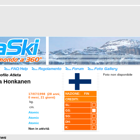
Foto non disponibile
ka Honkanen
NAZIONE: FIN
17/07/1998 (28 anni,
0 mesi, 21 giorni)
CREDITI:
kg.
SL:
cm.
GS:
Atomic
SG:
Atomic
DH:
Atomic
K:
Non in attività