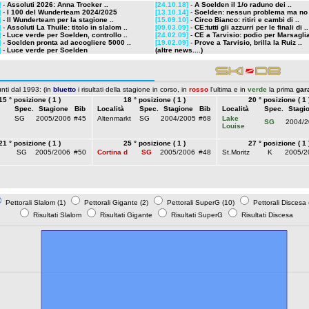
]
-
Assoluti 2026: Anna Trocker ..
[24.10.18]
-
A Soelden il 1/o raduno dei ..
]
-
I 100 del Wunderteam 2024/2025
[13.10.14]
-
Soelden: nessun problema ma no s
]
-
Il Wunderteam per la stagione ..
[15.09.10]
-
Circo Bianco: ritiri e cambi di ..
]
-
Assoluti La Thuile: titolo in slalom ..
[09.03.09]
-
CE:tutti gli azzurri per le finali di ..
]
-
Luce verde per Soelden, controllo ..
[24.02.09]
-
CE a Tarvisio: podio per Marsaglia
]
-
Soelden pronta ad accogliere 5000 ..
[19.02.09]
-
Prove a Tarvisio, brilla la Ruiz ..
]
-
Luce verde per Soelden
(altre news....)
nti dal 1993: (in
bluetto
i risultati della stagione in corso, in
rosso
l'ultima e in
verde
la prima
gar
15 ° posizione ( 1 )
18 ° posizione ( 1 )
20 ° posizione ( 1 
Spec.
Stagione
Bib
Località
Spec.
Stagione
Bib
Località
Spec.
Stagi
SG
2005/2006
#45
Altenmarkt
SG
2004/2005
#68
Lake
SG
2004/2
Louise
21 ° posizione ( 1 )
25 ° posizione ( 1 )
27 ° posizione ( 1 
SG
2005/2006
#50
Cortina d
SG
2005/2006
#48
St.Moritz
K
2005/2
Pettorali Slalom (1)
Pettorali Gigante (2)
Pettorali SuperG (10)
Pettorali Discesa 
Risultati Slalom
Risultati Gigante
Risultati SuperG
Risultati Discesa