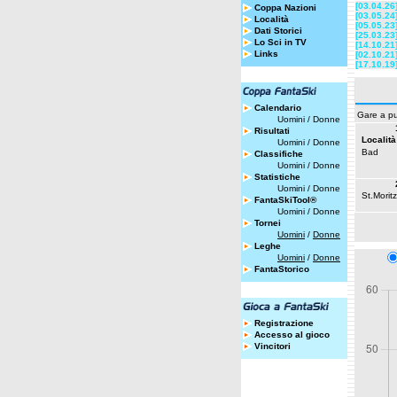
[03.04.26
Coppa Nazioni
[03.05.24
Località
[05.05.23
Dati Storici
[25.03.23
Lo Sci in TV
[14.10.21
Links
[02.10.21
[17.10.19
Calendario
Gare a pu
Uomini
/
Donne
Risultati
Località
Uomini
/
Donne
Bad
Classifiche
Uomini
/
Donne
Statistiche
Uomini
/
Donne
St.Moritz
FantaSkiTool®
Uomini
/
Donne
Tornei
Uomini
/
Donne
Leghe
Uomini
/
Donne
FantaStorico
Registrazione
Accesso al gioco
Vincitori