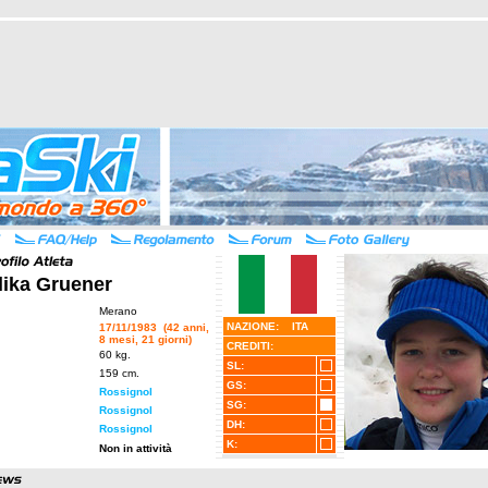
ika Gruener
Merano
NAZIONE: ITA
17/11/1983 (42 anni,
8 mesi, 21 giorni)
CREDITI:
60 kg.
SL:
159 cm.
GS:
Rossignol
SG:
Rossignol
DH:
Rossignol
K:
Non in attività