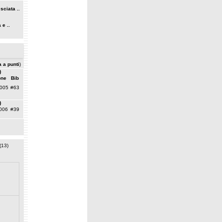
ciata ..
 e ..
a a punti
)
)
one
Bib
005
#63
)
006
#39
(13)