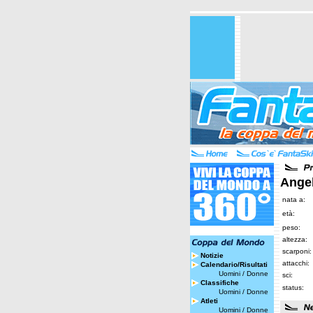
Angel
nata a:
età:
peso:
altezza:
scarponi:
Notizie
attacchi:
Calendario/Risultati
Uomini
/
Donne
sci:
Classifiche
status:
Uomini
/
Donne
Atleti
Uomini
/
Donne