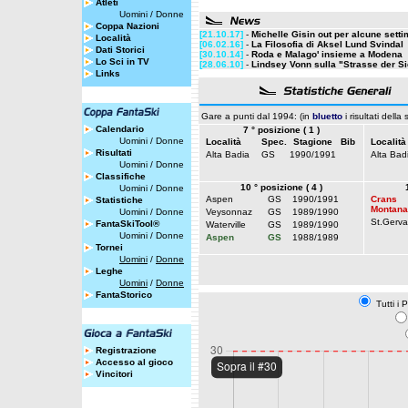
Atleti
Uomini
/
Donne
Coppa Nazioni
[21.10.17]
-
Michelle Gisin out per alcune sett
Località
[06.02.16]
-
La Filosofia di Aksel Lund Svindal
Dati Storici
[30.10.14]
-
Roda e Malago' insieme a Modena
Lo Sci in TV
[28.06.10]
-
Lindsey Vonn sulla "Strasse der S
Links
Gare a punti dal 1994: (in
bluetto
i risultati della
Calendario
7 ° posizione ( 1 )
Uomini
/
Donne
Località
Spec.
Stagione
Bib
Località
Risultati
Alta Badia
GS
1990/1991
Alta Bad
Uomini
/
Donne
Classifiche
10 ° posizione ( 4 )
Uomini
/
Donne
Aspen
GS
1990/1991
Crans
Statistiche
Montana
Uomini
/
Donne
Veysonnaz
GS
1989/1990
St.Gerva
FantaSkiTool®
Waterville
GS
1989/1990
Uomini
/
Donne
Aspen
GS
1988/1989
Tornei
Uomini
/
Donne
Leghe
Uomini
/
Donne
FantaStorico
Tutti i 
Registrazione
Accesso al gioco
Vincitori