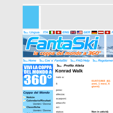
Konrad Walk
nato a:
01/07/1965 (61
il:
anni, 1 mesi, 6
giorni)
peso:
altezza:
Notizie
scarponi:
Calendario/Risultati
attacchi:
Uomini
/
Donne
Classifiche
sci:
Uomini
/
Donne
status:
Non in attività