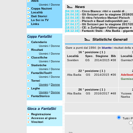
Atleti
Uomini
/
Donne
Coppa Nazioni
[04.10.18]
-
Circo Bianco: ritiri e cambi di ..
Località
[26.04.18]
-
Gli Svizzeri per la stagione 2018/2
Dati Storici
[12.04.18]
-
Si ritira l'elvetico Manuel Pleisch
Lo Sci in TV
[17.10.17]
-
Pleisch e Baud indisponibili per ..
Links
[27.04.17]
-
Gli Svizzeri per la stagione 2017/2
[18.03.17]
-
CE: a Zurbriggen l'ultimo gigante e 
[18.12.16]
-
Fantaski Stats - Alta Badia - gigante
Calendario
Uomini
/
Donne
Gare a punti dal 1994: (in
bluetto
i risultati della
Risultati
16 ° posizione ( 1 )
Uomini
/
Donne
Località
Spec.
Stagione
Bib
Località
Classifiche
Soelden
GS
2014/2015
#38
Garmisc
Uomini
/
Donne
Statistiche
Uomini
/
Donne
22 ° posizione ( 1 )
FantaSkiTool®
Alta Badia
GS
2014/2015
#36
Adelbod
Uomini
/
Donne
Garmis
Tornei
Uomini
/
Donne
Leghe
26 ° posizione ( 1 )
Uomini
/
Donne
Alta Badia
GS
2016/2017
#48
Yuzawa
FantaStorico
Naeba
Registrazione
Accesso al gioco
Tutti i 
Vincitori