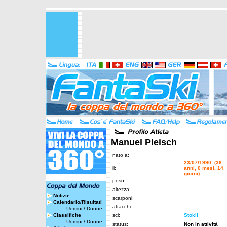
Manuel Pleisch
nato a:
23/07/1990 (36
il:
anni, 0 mesi, 14
giorni)
peso:
altezza:
Notizie
scarponi:
Calendario/Risultati
attacchi:
Uomini
/
Donne
Classifiche
sci:
Stokli
Uomini
/
Donne
status:
Non in attività