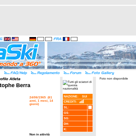
Foto non disponibile
tophe Berra
NAZIONE: SUI
24/06/1965 (61
anni, 1 mesi, 14
CREDITI:
giorni)
SL:
GS:
SG:
DH:
K:
Non in attività