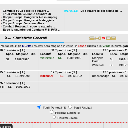
]
-
Comitato FVG: ecco le squadre ..
[01.06.12]
-
Le squadre di sci alpino del ..
]
-
Friuli Venezia Giulia: le squadre di ..
]
-
Coppa Europa: Pangrazzi 4/o in superg
]
-
Coppa Europa: Pangrazzi festeggia a ..
]
-
Coppa Europa: Varettoni 4/o a ..
]
-
Comitati Regionali: ecco le squadre ..
]
-
Ecco le squadre del Comitato FISI FVG ..
nti dal 1994: (in
bluetto
i risultati della stagione in corso, in
rosso
l'ultima e in
verde
la prima
gar
10 ° posizione ( 1 )
11 ° posizione ( 1 )
12 ° posizione ( 2 
Spec.
Stagione
Bib
Località
Spec.
Stagione
Bib
Località
Spec.
Stagi
Waterville
SL
1989/1990
Kranjska
SL
1989/1990
SL
1991/
Gora
Waterville
SL
1990/
15 ° posizione ( 1 )
17 ° posizione ( 1 )
19 ° posizione ( 1 
SL
1989/1990
Kitzbuhel
SL
1991/1992
Breckenridge
SL
1991/
25 ° posizione ( 1 )
 di
SL
1991/1992
Tutti i Pettorali (8)
Tutti i Risultati
Pettorali Slalom (8)
Risultati Slalom