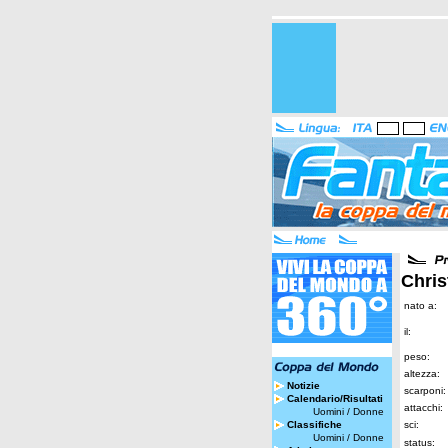
Chris
nato a:
il:
peso:
altezza:
Notizie
scarponi:
Calendario/Risultati
attacchi:
Uomini
/
Donne
Classifiche
sci:
Uomini
/
Donne
status: