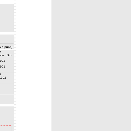
a a punti
)
)
one
Bib
1992
1991
)
1992