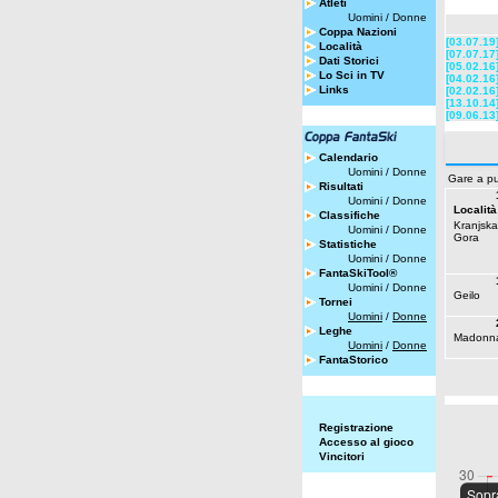
Atleti
Uomini
/
Donne
Coppa Nazioni
[03.07.19
Località
[07.07.17
Dati Storici
[05.02.16
Lo Sci in TV
[04.02.16
Links
[02.02.16
[13.10.14
[09.06.13
Calendario
Uomini
/
Donne
Gare a pu
Risultati
Uomini
/
Donne
Località
Classifiche
Kranjska
Uomini
/
Donne
Gora
Statistiche
Uomini
/
Donne
FantaSkiTool®
Uomini
/
Donne
Geilo
Tornei
Uomini
/
Donne
Leghe
Madonna
Uomini
/
Donne
FantaStorico
Registrazione
Accesso al gioco
Vincitori