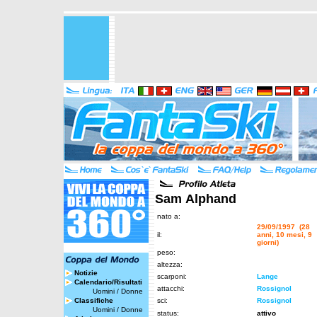
Sam Alphand
nato a:
29/09/1997 (28
il:
anni, 10 mesi, 9
giorni)
peso:
altezza:
Notizie
scarponi:
Lange
Calendario/Risultati
attacchi:
Rossignol
Uomini
/
Donne
Classifiche
sci:
Rossignol
Uomini
/
Donne
status:
attivo