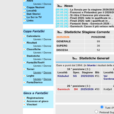
Atleti
Uomini
/
Donne
Coppa Nazioni
[09.06.26]
-
La Svezia per la stagione 2026/20
Località
[27.05.26]
-
Francesi e Finlandesi per il 2026/
Dati Storici
[14.03.26]
-
Si ritira il francese più vincente: ..
Lo Sci in TV
[14.03.26]
-
Finali 2026: tutte le qualificate in ..
Links
[13.03.26]
-
Finali 2026: tutti i qualificati in ..
[28.02.26]
-
Fantaski Stats - Garmisch 2026 - ..
[27.02.26]
-
Garmisch: Casse il più veloce nella
Calendario
2025/2026
POSIZIONE
Uomini
/
Donne
GENERALE
99
Risultati
SUPERG
36
Uomini
/
Donne
Classifiche
DISCESA
52
Uomini
/
Donne
Statistiche
Uomini
/
Donne
FantaSkiTool®
Gare a punti dal 1994: (in
bluetto
i risultati della
Uomini
/
Donne
Tornei
16 ° posizione ( 1 )
Uomini
/
Donne
Località
Spec.
Stagione
Bib
Località
Leghe
Kitzbuhel
SG
2025/2026
#51
Val
Garden
Uomini
/
Donne
FantaStorico
26 ° posizione ( 1 )
Garmisch
DH
2025/2026
#50
Kvitfjell
Registrazione
Accesso al gioco
Vincitori
Tutti i 
Pettorali Su