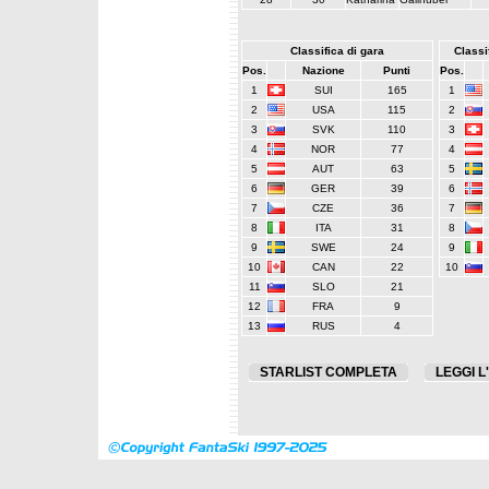
Classifica di gara
Classif
Pos.
Nazione
Punti
Pos.
1
SUI
165
1
2
USA
115
2
3
SVK
110
3
4
NOR
77
4
5
AUT
63
5
6
GER
39
6
7
CZE
36
7
8
ITA
31
8
9
SWE
24
9
10
CAN
22
10
11
SLO
21
12
FRA
9
13
RUS
4
STARLIST COMPLETA
LEGGI L