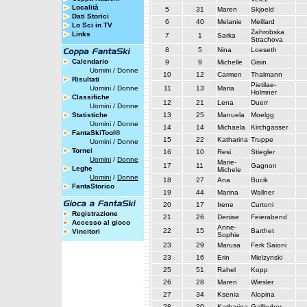
Località
5
31
Maren
Skjoeld
Dati Storici
6
40
Melanie
Meillard
Lo Sci in TV
Zahrobska
Links
7
1
Sarka
Strachova
8
5
Nina
Loeseth
Calendario
9
9
Michelle
Gisin
Uomini
/
Donne
10
12
Carmen
Thalmann
Risultati
Pietilae-
Uomini
/
Donne
11
13
Maria
Holmner
Classifiche
12
21
Lena
Duerr
Uomini
/
Donne
Statistiche
13
25
Manuela
Moelgg
Uomini
/
Donne
14
14
Michaela
Kirchgasser
FantaSkiTool®
15
22
Katharina
Truppe
Uomini
/
Donne
Tornei
16
10
Resi
Stiegler
Uomini
/
Donne
Marie-
17
11
Gagnon
Leghe
Michele
Uomini
/
Donne
18
27
Ana
Bucik
FantaStorico
19
44
Marina
Wallner
20
17
Irene
Curtoni
Registrazione
21
26
Denise
Feierabend
Accesso al gioco
Anne-
22
15
Barthet
Vincitori
Sophie
23
29
Marusa
Ferk Saioni
23
16
Erin
Mielzynski
25
51
Rahel
Kopp
26
28
Maren
Wiesler
27
34
Ksenia
Alopina
28
30
Katharina
Gallhuber