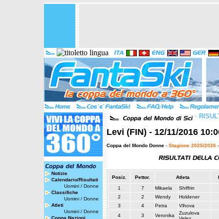
-
RISUL
Levi (FIN) - 12/11/2016 10:
Coppa del Mondo Donne
-
Stagione 2025/2026
-
Notizie
Posiz.
Pettor.
Atleta
Calendario/Risultati
Uomini
/
Donne
1
7
Mikaela
Shiffrin
Classifiche
2
2
Wendy
Holdener
Uomini
/
Donne
Atleti
3
4
Petra
Vlhova
Uomini
/
Donne
Zuzulova
4
3
Veronika
Coppa Nazioni
Velez