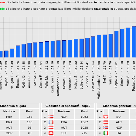
sso
gli atleti che hanno segnato o eguagliato il loro miglior risultato
in carriera
in questa speciali
rde
gli atleti che hanno segnato o eguagliato il loro miglior risultato
stagionale
in questa speciali
Classifica di gara
Classifica di specialità - top10
Classifica generale - 
Nazione
Punti
Pos.
Nazione
Punti
Pos.
Nazione
FRA
163
1
NOR
1953
1
SUI
BRA
100
2
FRA
1367
2
AUT
AUT
98
3
AUT
1028
3
NOR
GBR
90
4
SUI
915
4
ITA