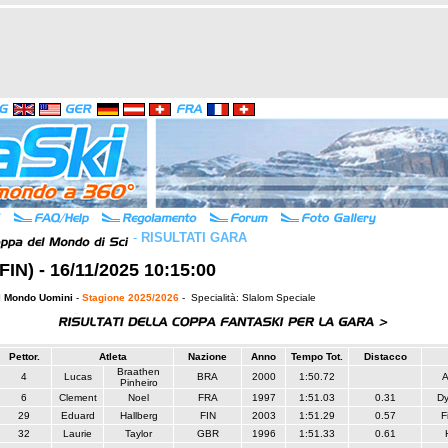
-
RISULTATI GARA
(FIN) - 16/11/2025 10:15:00
l Mondo Uomini
-
Stagione 2025/2026
- Specialità: Slalom Speciale
Pettor.
Atleta
Nazione
Anno
Tempo Tot.
Distacco
Braathen
4
Lucas
BRA
2000
1:50.72
A
Pinheiro
6
Clement
Noel
FRA
1997
1:51.03
0.31
Dy
29
Eduard
Hallberg
FIN
2003
1:51.29
0.57
F
32
Laurie
Taylor
GBR
1996
1:51.33
0.61