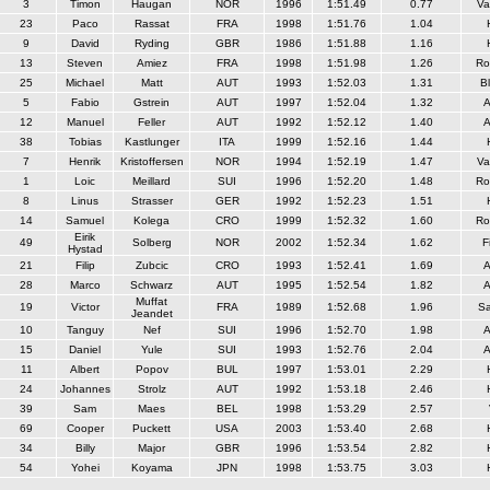
3
Timon
Haugan
NOR
1996
1:51.49
0.77
Va
23
Paco
Rassat
FRA
1998
1:51.76
1.04
9
David
Ryding
GBR
1986
1:51.88
1.16
13
Steven
Amiez
FRA
1998
1:51.98
1.26
Ro
25
Michael
Matt
AUT
1993
1:52.03
1.31
Bl
5
Fabio
Gstrein
AUT
1997
1:52.04
1.32
A
12
Manuel
Feller
AUT
1992
1:52.12
1.40
A
38
Tobias
Kastlunger
ITA
1999
1:52.16
1.44
7
Henrik
Kristoffersen
NOR
1994
1:52.19
1.47
Va
1
Loic
Meillard
SUI
1996
1:52.20
1.48
Ro
8
Linus
Strasser
GER
1992
1:52.23
1.51
14
Samuel
Kolega
CRO
1999
1:52.32
1.60
Ro
Eirik
49
Solberg
NOR
2002
1:52.34
1.62
F
Hystad
21
Filip
Zubcic
CRO
1993
1:52.41
1.69
A
28
Marco
Schwarz
AUT
1995
1:52.54
1.82
A
Muffat
19
Victor
FRA
1989
1:52.68
1.96
S
Jeandet
10
Tanguy
Nef
SUI
1996
1:52.70
1.98
A
15
Daniel
Yule
SUI
1993
1:52.76
2.04
A
11
Albert
Popov
BUL
1997
1:53.01
2.29
24
Johannes
Strolz
AUT
1992
1:53.18
2.46
39
Sam
Maes
BEL
1998
1:53.29
2.57
69
Cooper
Puckett
USA
2003
1:53.40
2.68
34
Billy
Major
GBR
1996
1:53.54
2.82
54
Yohei
Koyama
JPN
1998
1:53.75
3.03