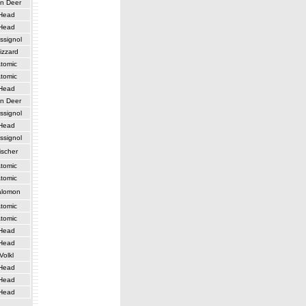
n Deer
Head
Head
ssignol
izzard
tomic
tomic
Head
n Deer
ssignol
Head
ssignol
ischer
tomic
tomic
alomon
tomic
tomic
Head
Head
Volkl
Head
Head
Head