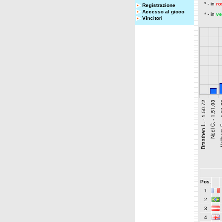
* - in
ro
Registrazione
Accesso al gioco
* - in
ve
Vincitori
Pos.
1
2
3
4