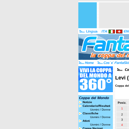
Levi 
Coppa de
Notizie
Posiz.
Calendario/Risultati
1
Uomini
/
Donne
Classifiche
2
Uomini
/
Donne
3
Atleti
Uomini
/
Donne
4
Coppa Nazioni