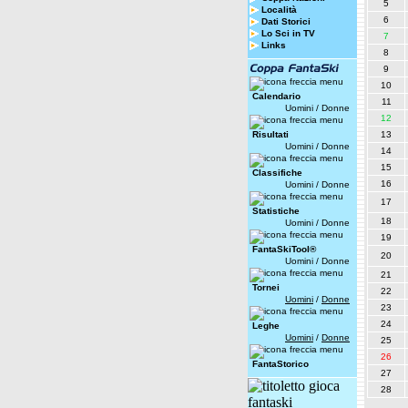
5
Località
6
Dati Storici
Lo Sci in TV
7
Links
8
9
10
Calendario
11
Uomini
/
Donne
12
Risultati
13
Uomini
/
Donne
14
15
Classifiche
16
Uomini
/
Donne
17
Statistiche
18
Uomini
/
Donne
19
FantaSkiTool®
20
Uomini
/
Donne
21
Tornei
22
Uomini
/
Donne
23
24
Leghe
Uomini
/
Donne
25
26
FantaStorico
27
28