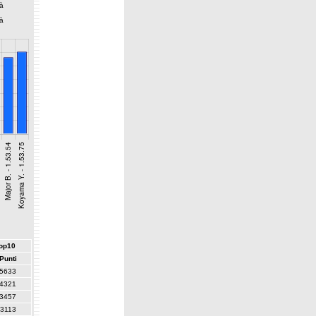
tà
tà
top10
Punti
5633
4321
3457
3113