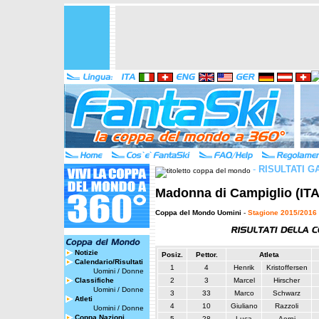
-
RISULTATI G
Madonna di Campiglio (ITA)
Coppa del Mondo Uomini
-
Stagione 2015/2016
Notizie
Posiz.
Pettor.
Atleta
Calendario/Risultati
1
4
Henrik
Kristoffersen
Uomini
/
Donne
Classifiche
2
3
Marcel
Hirscher
Uomini
/
Donne
3
33
Marco
Schwarz
Atleti
4
10
Giuliano
Razzoli
Uomini
/
Donne
Coppa Nazioni
5
28
Luca
Aerni