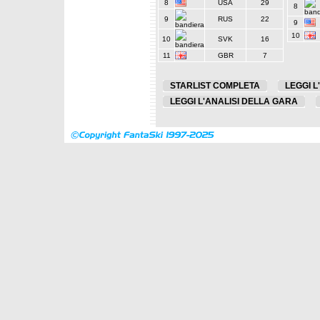
8
USA
29
8
9
RUS
22
9
10
10
SVK
16
11
GBR
7
STARLIST COMPLETA
LEGGI L
LEGGI L'ANALISI DELLA GARA