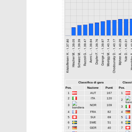
Classifica di gara
Classif
Pos.
Nazione
Punti
Pos.
1
AUT
167
1
2
ITA
120
2
3
NOR
109
3
4
FRA
82
4
5
SUI
69
5
6
SWE
51
6
7
GER
40
7