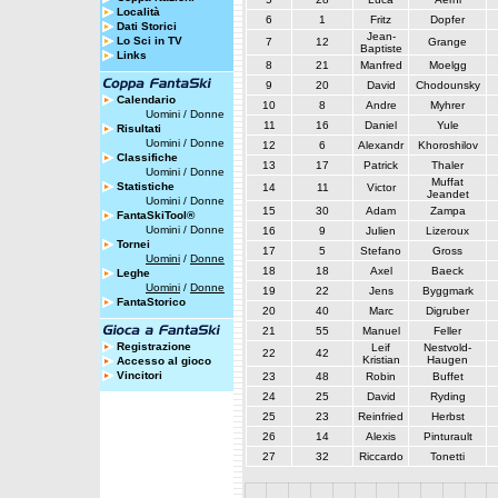
Località
6
1
Fritz
Dopfer
Dati Storici
Jean-
Lo Sci in TV
7
12
Grange
Baptiste
Links
8
21
Manfred
Moelgg
9
20
David
Chodounsky
Calendario
10
8
Andre
Myhrer
Uomini
/
Donne
11
16
Daniel
Yule
Risultati
Uomini
/
Donne
12
6
Alexandr
Khoroshilov
Classifiche
13
17
Patrick
Thaler
Uomini
/
Donne
Muffat
Statistiche
14
11
Victor
Jeandet
Uomini
/
Donne
15
30
Adam
Zampa
FantaSkiTool®
Uomini
/
Donne
16
9
Julien
Lizeroux
Tornei
17
5
Stefano
Gross
Uomini
/
Donne
18
18
Axel
Baeck
Leghe
Uomini
/
Donne
19
22
Jens
Byggmark
FantaStorico
20
40
Marc
Digruber
21
55
Manuel
Feller
Registrazione
Leif
Nestvold-
22
42
Kristian
Haugen
Accesso al gioco
Vincitori
23
48
Robin
Buffet
24
25
David
Ryding
25
23
Reinfried
Herbst
26
14
Alexis
Pinturault
27
32
Riccardo
Tonetti