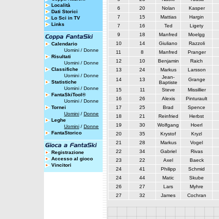
Località
6
20
Nolan
Kasper
Dati Storici
7
15
Mattias
Hargin
Lo Sci in TV
Links
7
16
Ted
Ligety
9
18
Manfred
Moelgg
10
14
Giuliano
Razzoli
Calendario
Uomini
/
Donne
11
8
Manfred
Pranger
Risultati
12
10
Benjamin
Raich
Uomini
/
Donne
Classifiche
13
24
Markus
Larsson
Uomini
/
Donne
Jean-
14
13
Grange
Statistiche
Baptiste
Uomini
/
Donne
15
11
Steve
Missillier
FantaSkiTool®
16
26
Alexis
Pinturault
Uomini
/
Donne
Tornei
17
25
Brad
Spence
Uomini
/
Donne
18
21
Reinfried
Herbst
Leghe
19
30
Wolfgang
Hoerl
Uomini
/
Donne
FantaStorico
20
35
Krystof
Kryzl
21
28
Markus
Vogel
22
34
Gabriel
Rivas
Registrazione
Accesso al gioco
23
22
Axel
Baeck
Vincitori
24
41
Philipp
Schmid
24
44
Matic
Skube
26
27
Lars
Myhre
27
32
James
Cochran