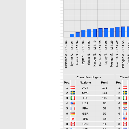
Classifica di gara
Classif
Pos.
Nazione
Punti
Pos.
1
AUT
171
1
2
SWE
144
2
3
ITA
115
3
4
USA
80
4
5
FRA
58
5
6
GER
57
6
7
JPN
45
7
8
CAN
14
8