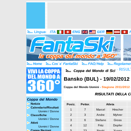
-
RISUL
Bansko (BUL) - 19/02/2012
Coppa del Mondo Uomini
-
Stagione 2011/2012
Notizie
Posiz.
Pettor.
Atleta
Calendario/Risultati
1
7
Marcel
Hirscher
Uomini
/
Donne
2
3
Andre
Myhrer
Classifiche
Uomini
/
Donne
3
6
Stefano
Gross
Atleti
4
12
Fritz
Dopfer
Uomini
/
Donne
Coppa Nazioni
5
23
Naoki
Yuasa