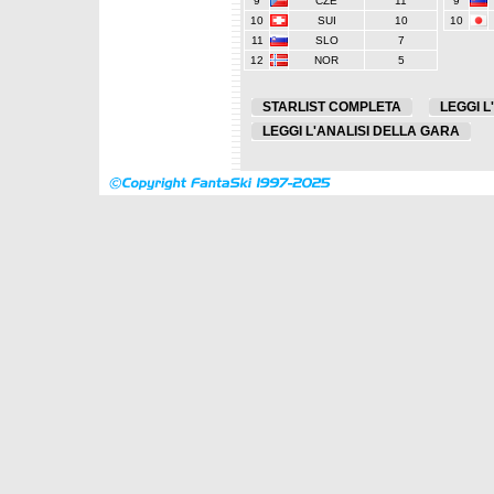
9
CZE
11
9
10
SUI
10
10
11
SLO
7
12
NOR
5
STARLIST COMPLETA
LEGGI L
LEGGI L'ANALISI DELLA GARA