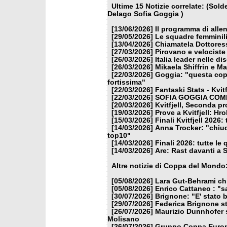
Ultime 15 Notizie correlate: (Sol
Delago Sofia Goggia )
[13/06/2026]
Il programma di alle
[29/05/2026]
Le squadre femminili
[13/04/2026]
Chiamatela Dottores
[27/03/2026]
Pirovano e velociste 
[26/03/2026]
Italia leader nelle di
[26/03/2026]
Mikaela Shiffrin e M
[22/03/2026]
Goggia: "questa copp
fortissima"
[22/03/2026]
Fantaski Stats - Kvit
[22/03/2026]
SOFIA GOGGIA COME
[20/03/2026]
Kvitfjell, Seconda pr
[19/03/2026]
Prove a Kvitfjell: Hr
[15/03/2026]
Finali Kvitfjell 2026:
[14/03/2026]
Anna Trocker: "chiud
top10"
[14/03/2026]
Finali 2026: tutte le 
[14/03/2026]
Are: Rast davanti a 
Altre notizie di Coppa del Mondo
[05/08/2026]
Lara Gut-Behrami chi
[05/08/2026]
Enrico Cattaneo : "s
[30/07/2026]
Brignone: "E' stato b
[29/07/2026]
Federica Brignone st
[26/07/2026]
Maurizio Dunnhofer s
Molisano
[26/07/2026]
Gruppo Coppa Europa