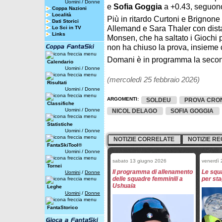
Uomini
/
Donne
e
Sofia Goggia
a +0.43, seguono
Coppa Nazioni
Località
Più in ritardo Curtoni e Brignon
Dati Storici
Allemand e Sara Thaler con dista
Lo Sci in TV
Links
Monsen, che ha saltato i Giochi 
non ha chiuso la prova, insieme 
Domani è in programma la secon
Calendario
Uomini
/
Donne
(mercoledì 25 febbraio 2026)
Risultati
Uomini
/
Donne
ARGOMENTI:
SOLDEU
PROVA CRO
Classifiche
Uomini
/
Donne
NICOL DELAGO
SOFIA GOGGIA
Statistiche
Uomini
/
Donne
NOTIZIE CORRELATE
NOTIZIE RE
FantaSkiTool®
Uomini
/
Donne
sabato 13 giugno 2026
venerdì
Tornei
Il programma di allenamento
Le squa
Uomini
/
Donne
delle squadre femminili a
per st
Ushuaia
Leghe
Uomini
/
Donne
FantaStorico