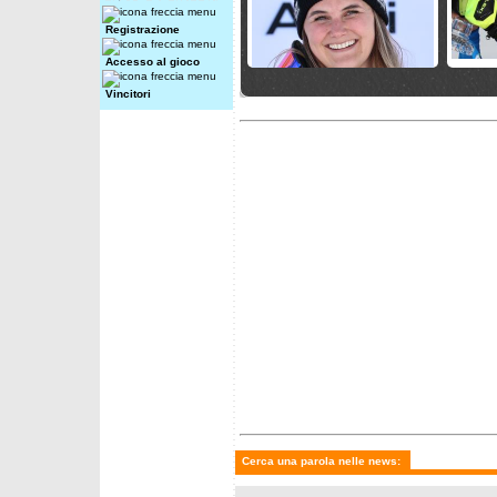
Registrazione
Accesso al gioco
venerdì 27 marzo 2026
giovedì 
Vincitori
Pirovano e velociste in Val di
Italia l
Fassa
veloci
domenica 22 marzo 2026
domenic
Goggia: "questa coppa mi
Fantask
rende completa"; Paris:
2026 -
"Italia fortissima"
Cerca una parola nelle news: