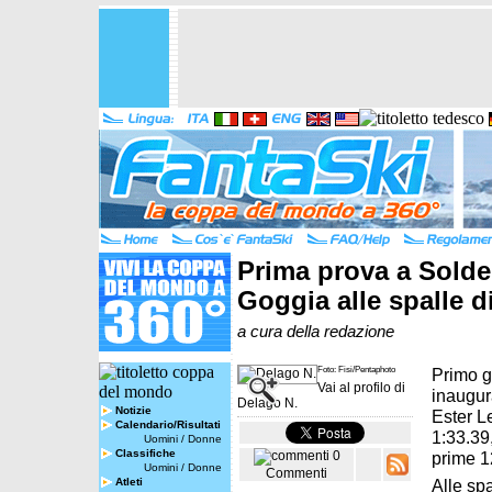
Prima prova a Solde
Goggia alle spalle 
a cura della redazione
Foto: Fisi/Pentaphoto
Primo gi
Vai al profilo di
inaugur
Delago N.
Notizie
Ester L
Calendario/Risultati
1:33.39,
Uomini
/
Donne
Classifiche
prime 1
0
Uomini
/
Donne
Commenti
Atleti
Alle sp