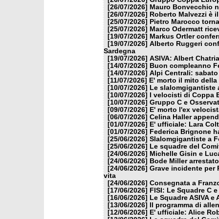
[26/07/2026]
Mauro Bonvecchio nu
[26/07/2026]
Roberto Malvezzi è i
[25/07/2026]
Pietro Marocco torna
[25/07/2026]
Marco Odermatt ricev
[19/07/2026]
Markus Ortler confer
[19/07/2026]
Alberto Ruggeri conf
Sardegna
[19/07/2026]
ASIVA: Albert Chatria
[14/07/2026]
Buon compleanno Fe
[14/07/2026]
Alpi Centrali: sabato
[11/07/2026]
E' morto il mito dell
[10/07/2026]
Le slalomgigantiste a
[10/07/2026]
I velocisti di Coppa
[10/07/2026]
Gruppo C e Osservat
[09/07/2026]
E' morto l'ex veloci
[06/07/2026]
Celina Haller appende
[01/07/2026]
E' ufficiale: Lara Co
[01/07/2026]
Federica Brignone ha
[25/06/2026]
Slalomgigantiste a F
[25/06/2026]
Le squadre del Comit
[24/06/2026]
Michelle Gisin e Luc
[24/06/2026]
Bode Miller arrestat
[24/06/2026]
Grave incidente per 
vita
[24/06/2026]
Consegnata a Franzon
[17/06/2026]
FISI: Le Squadre C e
[16/06/2026]
Le Squadre ASIVA e A
[13/06/2026]
Il programma di alle
[12/06/2026]
E' ufficiale: Alice 