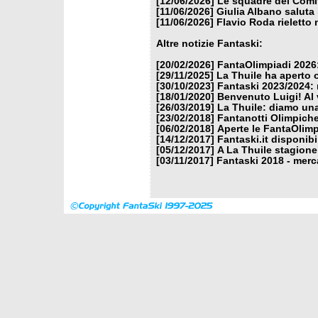
[12/06/2026]
Le squadre del Comit
[11/06/2026]
Giulia Albano saluta
[11/06/2026]
Flavio Roda rieletto 
Altre notizie Fantaski:
[20/02/2026]
FantaOlimpiadi 2026:
[29/11/2025]
La Thuile ha aperto 
[30/10/2023]
Fantaski 2023/2024: 
[18/01/2020]
Benvenuto Luigi! Al v
[26/03/2019]
La Thuile: diamo un
[23/02/2018]
Fantanotti Olimpiche
[06/02/2018]
Aperte le FantaOlimp
[14/12/2017]
Fantaski.it disponib
[05/12/2017]
A La Thuile stagione
[03/11/2017]
Fantaski 2018 - merc