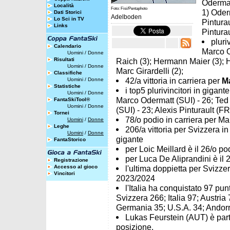
Odermatt
Località
Foto: Fisi/Pentaphoto
1) Oderm
Dati Storici
Adelboden
Lo Sci in TV
Pinturau
Links
Pinturau
pluri
Calendario
Marco O
Uomini
/
Donne
Risultati
Raich (3); Hermann Maier (3); H
Uomini
/
Donne
Marc Girardelli (2);
Classifiche
42/a vittoria in carriera per
M
Uomini
/
Donne
Statistiche
i top5 plurivincitori in giga
Uomini
/
Donne
Marco Odermatt (SUI) - 26; Ted
FantaSkiTool®
Uomini
/
Donne
(SUI) - 23; Alexis Pinturault (FR
Tornei
78/o podio in carriera per Ma
Uomini
/
Donne
Leghe
206/a vittoria per Svizzera 
Uomini
/
Donne
gigante
FantaStorico
per Loic Meillard è il 26/o pod
per Luca De Aliprandini è il 2
Registrazione
Accesso al gioco
l'ultima doppietta per Svizze
Vincitori
2023/2024
l'Italia ha conquistato 97 pun
Svizzera 266; Italia 97; Austria
Germania 35; U.S.A. 34; Andorr
Lukas Feurstein (AUT) è parti
posizione.