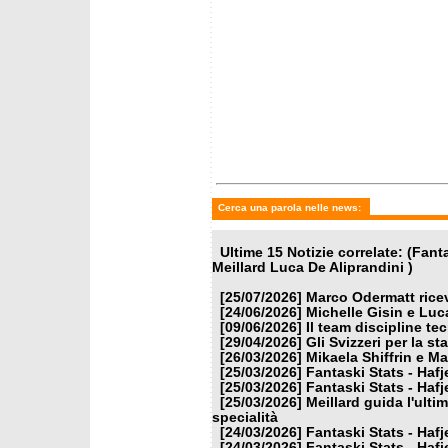
mercoledì 25 marzo 2026
mercole
Fantaski Stats - Hafjell 2026
Meillar
- gigante femminile
slalom,
Coppa d
Cerca una parola nelle news:
Ultime 15 Notizie correlate: (Fa
Meillard Luca De Aliprandini )
[25/07/2026]
Marco Odermatt ricev
[24/06/2026]
Michelle Gisin e Luc
[09/06/2026]
Il team discipline te
[29/04/2026]
Gli Svizzeri per la s
[26/03/2026]
Mikaela Shiffrin e M
[25/03/2026]
Fantaski Stats - Hafj
[25/03/2026]
Fantaski Stats - Hafj
[25/03/2026]
Meillard guida l'ulti
specialità
[24/03/2026]
Fantaski Stats - Hafj
[24/03/2026]
Fantaski Stats - Hafj