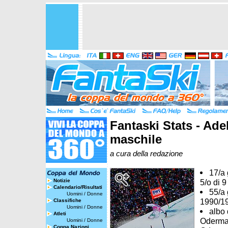
Fantaski Stats - Ade
maschile
a cura della redazione
17/a 
Notizie
5/o di 9
Calendario/Risultati
55/a 
Uomini
/
Donne
1990/1
Classifiche
Uomini
/
Donne
albo 
Atleti
Odermatt
Uomini
/
Donne
Coppa Nazioni