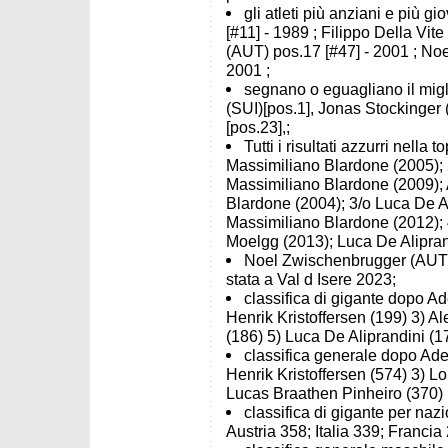
gli atleti più anziani e più 
[#11] - 1989 ; Filippo Della Vit
(AUT) pos.17 [#47] - 2001 ; No
2001 ;
segnano o eguagliano il migli
(SUI)[pos.1], Jonas Stockinger
[pos.23],;
Tutti i risultati azzurri nell
Massimiliano Blardone (2005); 
Massimiliano Blardone (2009);
Blardone (2004); 3/o Luca De A
Massimiliano Blardone (2012);
Moelgg (2013); Luca De Alipran
Noel Zwischenbrugger (AUT) to
stata a Val d Isere 2023;
classifica di gigante dopo A
Henrik Kristoffersen (199) 3) 
(186) 5) Luca De Aliprandini (1
classifica generale dopo Ade
Henrik Kristoffersen (574) 3) Lo
Lucas Braathen Pinheiro (370)
classifica di gigante per naz
Austria 358; Italia 339; Francia