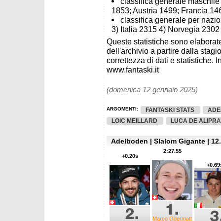
classifica generale maschile
1853; Austria 1499; Francia 1460
classifica generale per nazio
3) Italia 2315 4) Norvegia 2302
Queste statistiche sono elaborate
dell'archivio a partire dalla sta
correttezza di dati e statistiche. I
www.fantaski.it
(domenica 12 gennaio 2025)
ARGOMENTI:
FANTASKI STATS
ADE
LOIC MEILLARD
LUCA DE ALIPRA
Adelboden | Slalom Gigante | 12.
2:27.55
+0.20s
+0.69
Marco Odermatt