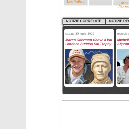
Loic Meillard
Luca 
Aliprand
NOTIZIE CORRELATE
NOTIZIE RE
sabato 25 luglio 2026
mercoled
Marco Odermatt riceve il Val
Michell
Gardena Sudtirol Ski Trophy
Alipran
mercoledì 29 aprile 2026
giovedì 
Gli Svizzeri per la stagione
Mikaela
2026/2027
Oderma
Coppa 