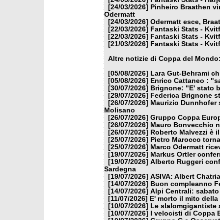
[24/03/2026]
Pinheiro Braathen vi
Odermatt
[24/03/2026]
Odermatt esce, Braat
[22/03/2026]
Fantaski Stats - Kvit
[22/03/2026]
Fantaski Stats - Kvit
[21/03/2026]
Fantaski Stats - Kvit
Altre notizie di Coppa del Mondo
[05/08/2026]
Lara Gut-Behrami chi
[05/08/2026]
Enrico Cattaneo : "s
[30/07/2026]
Brignone: "E' stato b
[29/07/2026]
Federica Brignone st
[26/07/2026]
Maurizio Dunnhofer s
Molisano
[26/07/2026]
Gruppo Coppa Europa
[26/07/2026]
Mauro Bonvecchio nu
[26/07/2026]
Roberto Malvezzi è i
[25/07/2026]
Pietro Marocco torna
[25/07/2026]
Marco Odermatt ricev
[19/07/2026]
Markus Ortler confer
[19/07/2026]
Alberto Ruggeri conf
Sardegna
[19/07/2026]
ASIVA: Albert Chatria
[14/07/2026]
Buon compleanno Fe
[14/07/2026]
Alpi Centrali: sabato
[11/07/2026]
E' morto il mito dell
[10/07/2026]
Le slalomgigantiste a
[10/07/2026]
I velocisti di Coppa