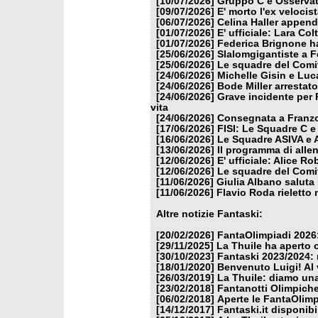
[10/07/2026]
Gruppo C e Osservat
[09/07/2026]
E' morto l'ex veloci
[06/07/2026]
Celina Haller appende
[01/07/2026]
E' ufficiale: Lara Co
[01/07/2026]
Federica Brignone ha
[25/06/2026]
Slalomgigantiste a F
[25/06/2026]
Le squadre del Comit
[24/06/2026]
Michelle Gisin e Luc
[24/06/2026]
Bode Miller arrestat
[24/06/2026]
Grave incidente per 
vita
[24/06/2026]
Consegnata a Franzon
[17/06/2026]
FISI: Le Squadre C e
[16/06/2026]
Le Squadre ASIVA e A
[13/06/2026]
Il programma di alle
[12/06/2026]
E' ufficiale: Alice 
[12/06/2026]
Le squadre del Comit
[11/06/2026]
Giulia Albano saluta
[11/06/2026]
Flavio Roda rieletto 
Altre notizie Fantaski:
[20/02/2026]
FantaOlimpiadi 2026:
[29/11/2025]
La Thuile ha aperto 
[30/10/2023]
Fantaski 2023/2024: 
[18/01/2020]
Benvenuto Luigi! Al v
[26/03/2019]
La Thuile: diamo un
[23/02/2018]
Fantanotti Olimpiche
[06/02/2018]
Aperte le FantaOlimp
[14/12/2017]
Fantaski.it disponib