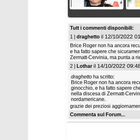
giovedì 2 aprile 2026
giovedì 
Martina Peterlini operata al
Italia l
tendine rotuleo
veloci
Tutt i commenti disponibili:
12/10/2022 01
1 |
draghetto
il
Brice Roger non ha ancora recupe
e ha fatto sapere che sicuramen
Zermatt-Cervinia, ma punta a ri
14/10/2022 09:4
2 |
Lothar
il
draghetto
ha scritto:
domenica 15 marzo 2026
domenic
Brice Roger non ha ancora recupe
Finali Kvitfjell 2026: tutti gli
Finali 2
ginocchio, e ha fatto sapere c
azzurri qualificati
in sup
nella discesa di Zermatt-Cervin
nordamericane.
grazie dei preziosi aggiornamen
Commenta sul Forum...