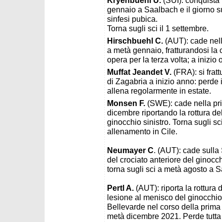
Kryenbuehl U.
(SUI): conquista
gennaio a Saalbach e il giorno su
sinfesi pubica.
Torna sugli sci il 1 settembre.
Hirschbuehl C.
(AUT): cade nel
a metà gennaio, fratturandosi la ca
opera per la terza volta; a inizio 
Muffat Jeandet V.
(FRA): si frat
di Zagabria a inizio anno: perde i
allena regolarmente in estate.
Monsen F.
(SWE): cade nella pr
dicembre riportando la rottura de
ginocchio sinistro. Torna sugli s
allenamento in Cile.
Neumayer C
. (AUT): cade sulla
del crociato anteriore del ginocchi
torna sugli sci a metà agosto a S
Pertl A.
(AUT): riporta la rottura
lesione al menisco del ginocchi
Bellevarde nel corso della prima
metà dicembre 2021. Perde tutta l