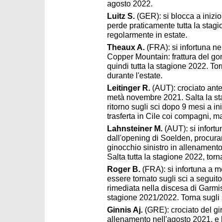
agosto 2022.
Luitz S.
(GER): si blocca a inizi
perde praticamente tutta la stag
regolarmente in estate.
Theaux A.
(FRA): si infortuna n
Copper Mountain: frattura del gomi
quindi tutta la stagione 2022. Tor
durante l'estate.
Leitinger R.
(AUT): crociato ant
metà novembre 2021. Salta la st
ritorno sugli sci dopo 9 mesi a i
trasferta in Cile coi compagni, m
Lahnsteiner M.
(AUT): si infortu
dall'opening di Soelden, procuran
ginocchio sinistro in allenamento
Salta tutta la stagione 2022, torna
Roger B.
(FRA): si infortuna a 
essere tornato sugli sci a seguito
rimediata nella discesa di Garmis
stagione 2021/2022. Torna sugli s
Ginnis Aj.
(GRE): crociato del g
allenamento nell'agosto 2021, e 