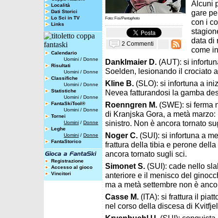
Alcuni 
Località
gare pe
Dati Storici
Lo Sci in TV
Foto: Fisi/Pentaphoto
con i c
Links
stagion
data di 
2 Commenti
come in
Calendario
Uomini
/
Donne
Danklmaier D.
(AUT): si infortun
Risultati
Soelden, lesionando il crociato a
Uomini
/
Donne
Classifiche
Kline B.
(SLO): si infortuna a in
Uomini
/
Donne
Statistiche
Nevea fatturandosi la gamba dest
Uomini
/
Donne
Roenngren M.
(SWE): si ferma 
FantaSkiTool®
Uomini
/
Donne
di Kranjska Gora, a metà marzo: l
Tornei
sinistro. Non è ancora tornato sug
Uomini
/
Donne
Leghe
Noger C.
(SUI): si infortuna a m
Uomini
/
Donne
FantaStorico
frattura della tibia e perone del
ancora tornato sugli sci.
Registrazione
Simonet S.
(SUI): cade nello sl
Accesso al gioco
Vincitori
anteriore e il menisco del ginocc
ma a metà settembre non è ancora
Casse M.
(ITA): si frattura il pia
nel corso della discesa di Kvitfj