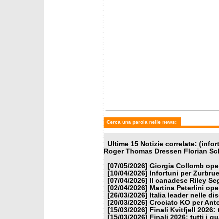
Cerca una parola nelle news:
Ultime 15 Notizie correlate: (info
Roger Thomas Dressen Florian Sch
[07/05/2026]
Giorgia Collomb oper
[10/04/2026]
Infortuni per Zurbru
[07/04/2026]
Il canadese Riley Seg
[02/04/2026]
Martina Peterlini ope
[26/03/2026]
Italia leader nelle di
[20/03/2026]
Crociato KO per Anto
[15/03/2026]
Finali Kvitfjell 2026: 
[15/03/2026]
Finali 2026: tutti i q