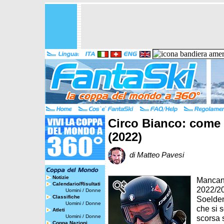
Circo Bianco: come s
(2022)
di Matteo Pavesi
Notizie
Mancano
Calendario/Risultati
2022/20
Uomini
/
Donne
Classifiche
Soelden
Uomini
/
Donne
che si s
Atleti
Uomini
/
Donne
scorsa 
Coppa Nazioni