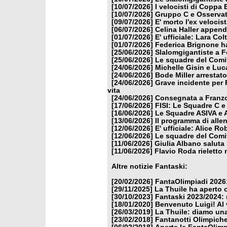
[10/07/2026]
I velocisti di Coppa
[10/07/2026]
Gruppo C e Osservat
[09/07/2026]
E' morto l'ex veloci
[06/07/2026]
Celina Haller appende
[01/07/2026]
E' ufficiale: Lara Co
[01/07/2026]
Federica Brignone ha
[25/06/2026]
Slalomgigantiste a F
[25/06/2026]
Le squadre del Comit
[24/06/2026]
Michelle Gisin e Luc
[24/06/2026]
Bode Miller arrestat
[24/06/2026]
Grave incidente per 
vita
[24/06/2026]
Consegnata a Franzon
[17/06/2026]
FISI: Le Squadre C e
[16/06/2026]
Le Squadre ASIVA e A
[13/06/2026]
Il programma di alle
[12/06/2026]
E' ufficiale: Alice 
[12/06/2026]
Le squadre del Comit
[11/06/2026]
Giulia Albano saluta
[11/06/2026]
Flavio Roda rieletto 
Altre notizie Fantaski:
[20/02/2026]
FantaOlimpiadi 2026:
[29/11/2025]
La Thuile ha aperto 
[30/10/2023]
Fantaski 2023/2024: 
[18/01/2020]
Benvenuto Luigi! Al v
[26/03/2019]
La Thuile: diamo un
[23/02/2018]
Fantanotti Olimpiche