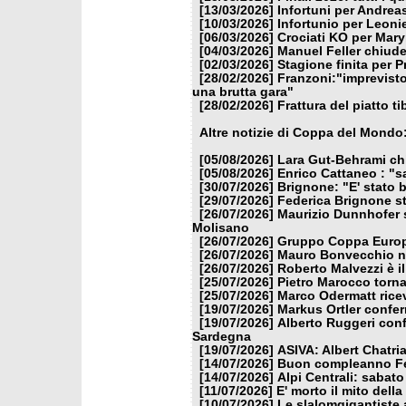
[13/03/2026]
Infortuni per Andrea
[10/03/2026]
Infortunio per Leoni
[06/03/2026]
Crociati KO per Mar
[04/03/2026]
Manuel Feller chiude
[02/03/2026]
Stagione finita per 
[28/02/2026]
Franzoni:"imprevisto
una brutta gara"
[28/02/2026]
Frattura del piatto t
Altre notizie di Coppa del Mondo
[05/08/2026]
Lara Gut-Behrami chi
[05/08/2026]
Enrico Cattaneo : "s
[30/07/2026]
Brignone: "E' stato b
[29/07/2026]
Federica Brignone st
[26/07/2026]
Maurizio Dunnhofer s
Molisano
[26/07/2026]
Gruppo Coppa Europa
[26/07/2026]
Mauro Bonvecchio nu
[26/07/2026]
Roberto Malvezzi è i
[25/07/2026]
Pietro Marocco torna
[25/07/2026]
Marco Odermatt ricev
[19/07/2026]
Markus Ortler confer
[19/07/2026]
Alberto Ruggeri conf
Sardegna
[19/07/2026]
ASIVA: Albert Chatria
[14/07/2026]
Buon compleanno Fe
[14/07/2026]
Alpi Centrali: sabato
[11/07/2026]
E' morto il mito dell
[10/07/2026]
Le slalomgigantiste a