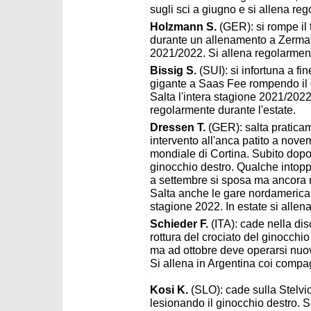
sugli sci a giugno e si allena re
Holzmann S.
(GER): si rompe il 
durante un allenamento a Zermatt
2021/2022. Si allena regolarment
Bissig S.
(SUI): si infortuna a fi
gigante a Saas Fee rompendo il cr
Salta l'intera stagione 2021/2022
regolarmente durante l'estate.
Dressen T.
(GER): salta praticam
intervento all'anca patito a nov
mondiale di Cortina. Subito dopo 
ginocchio destro. Qualche intoppo
a settembre si sposa ma ancora n
Salta anche le gare nordamericane,
stagione 2022. In estate si allen
Schieder F.
(ITA): cade nella di
rottura del crociato del ginocchio
ma ad ottobre deve operarsi nuov
Si allena in Argentina coi compa
Kosi K.
(SLO): cade sulla Stelvio
lesionando il ginocchio destro. S