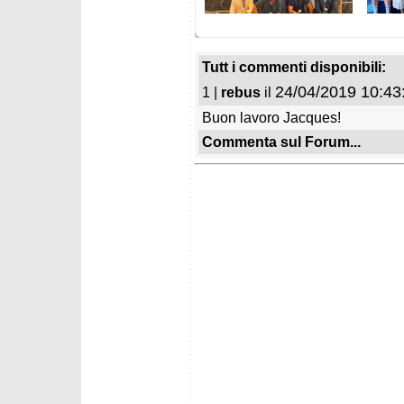
mercoledì 1 luglio 2026
giovedì 
Federica Brignone ha
Le squ
ricevuto l'Ambrogino d'oro
Veneto 
Tutt i commenti disponibili:
24/04/2019 10:43
1 |
rebus
il
Buon lavoro Jacques!
Commenta sul Forum...
martedì 16 giugno 2026
venerdì 
Le Squadre ASIVA e Alpi
Le squa
Centali per il 2026/2027
Occiden