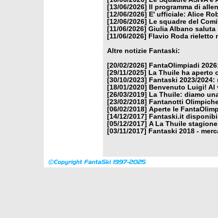
[13/06/2026]
Il programma di alle
[12/06/2026]
E' ufficiale: Alice 
[12/06/2026]
Le squadre del Comit
[11/06/2026]
Giulia Albano saluta
[11/06/2026]
Flavio Roda rieletto 
Altre notizie Fantaski:
[20/02/2026]
FantaOlimpiadi 2026:
[29/11/2025]
La Thuile ha aperto 
[30/10/2023]
Fantaski 2023/2024: 
[18/01/2020]
Benvenuto Luigi! Al v
[26/03/2019]
La Thuile: diamo un
[23/02/2018]
Fantanotti Olimpiche
[06/02/2018]
Aperte le FantaOlimp
[14/12/2017]
Fantaski.it disponib
[05/12/2017]
A La Thuile stagione
[03/11/2017]
Fantaski 2018 - merc