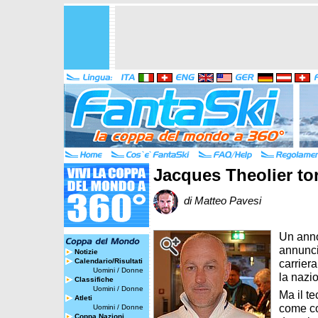
Jacques Theolier tor
di Matteo Pavesi
Un ann
annunci
Notizie
Calendario/Risultati
carriera
Uomini
/
Donne
la nazi
Classifiche
Uomini
/
Donne
Ma il te
Atleti
come co
Uomini
/
Donne
Coppa Nazioni