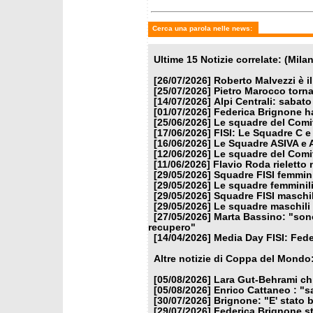
Cerca una parola nelle news:
Ultime 15 Notizie correlate: (Mila
[26/07/2026]
Roberto Malvezzi è i
[25/07/2026]
Pietro Marocco torna
[14/07/2026]
Alpi Centrali: sabato
[01/07/2026]
Federica Brignone ha
[25/06/2026]
Le squadre del Comit
[17/06/2026]
FISI: Le Squadre C e
[16/06/2026]
Le Squadre ASIVA e A
[12/06/2026]
Le squadre del Comit
[11/06/2026]
Flavio Roda rieletto 
[29/05/2026]
Squadre FISI femmin
[29/05/2026]
Le squadre femminili
[29/05/2026]
Squadre FISI maschi
[29/05/2026]
Le squadre maschili 
[27/05/2026]
Marta Bassino: "son
recupero"
[14/04/2026]
Media Day FISI: Fede
Altre notizie di Coppa del Mondo
[05/08/2026]
Lara Gut-Behrami chi
[05/08/2026]
Enrico Cattaneo : "s
[30/07/2026]
Brignone: "E' stato b
[29/07/2026]
Federica Brignone st