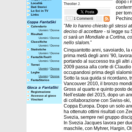
dopo i 
Località
Theolier J.
conferma
Dati Storici
Lo Sci in TV
per torn
Links
Pechin
1 Commenti
"Me lo hanno chiesto gli stessi at
Calendario
Uomini
/
Donne
deciso di accettare
- si legge su
Risultati
ci sarà un Mondiale a Cortina, co
Uomini
/
Donne
nello slalom.
"
Classifiche
Uomini
/
Donne
Cinquantotto anni, savoiardo, la c
Statistiche
Uomini
/
Donne
prima metà degli anni '90, lavora
FantaSkiTool®
portando al successo tra gli altr
Uomini
/
Donne
Tornei
2009 passa alla corte di Claudio 
Uomini
/
Donne
occupandosi prima degli slalomist
Leghe
Uomini
/
Donne
Sotto la sua guida si ricordano, tr
FantaStorico
Vancouver 2010, il bronzo mondi
Gross al quarto e quinto posto de
Registrazione
Nell'estate del 2015, dopo un an
Accesso al gioco
di collaborazione con Swiss-ski, 
Vincitori
Coppa Europa. Dopo un solo anno
ha ottenuto ottimi risultati con 
Svezia, sempre nel gruppo discip
In Svezia Jacques lavora per due 
maschile, con Myhrer, Hargin, O