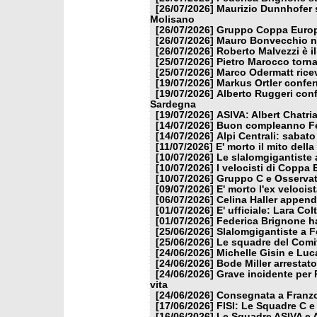
[26/07/2026]
Maurizio Dunnhofer s
Molisano
[26/07/2026]
Gruppo Coppa Europa
[26/07/2026]
Mauro Bonvecchio nu
[26/07/2026]
Roberto Malvezzi è i
[25/07/2026]
Pietro Marocco torna
[25/07/2026]
Marco Odermatt ricev
[19/07/2026]
Markus Ortler confer
[19/07/2026]
Alberto Ruggeri conf
Sardegna
[19/07/2026]
ASIVA: Albert Chatria
[14/07/2026]
Buon compleanno Fe
[14/07/2026]
Alpi Centrali: sabato
[11/07/2026]
E' morto il mito dell
[10/07/2026]
Le slalomgigantiste a
[10/07/2026]
I velocisti di Coppa
[10/07/2026]
Gruppo C e Osservat
[09/07/2026]
E' morto l'ex veloci
[06/07/2026]
Celina Haller appende
[01/07/2026]
E' ufficiale: Lara Co
[01/07/2026]
Federica Brignone ha
[25/06/2026]
Slalomgigantiste a F
[25/06/2026]
Le squadre del Comit
[24/06/2026]
Michelle Gisin e Luc
[24/06/2026]
Bode Miller arrestat
[24/06/2026]
Grave incidente per 
vita
[24/06/2026]
Consegnata a Franzon
[17/06/2026]
FISI: Le Squadre C e
[16/06/2026]
Le Squadre ASIVA e A