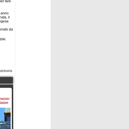
per fare
o anno
ata, il
vegese
lenato da
ble.
SERVATA
natzer
slalom