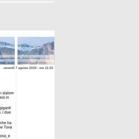
venerdì 7 agosto 2026 - ore 11:20
in slalom
esi in
giganti
S, i due
 che ha
ese Tuva
oso, e