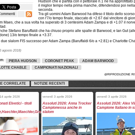
Hudson che è partita con il pettorale n.1 ne ha approfittato 
il miglior tempo nella prima manche, difendendosi poi nella
seconda.
Commenti
Tra gli uomini Adam Barwood ha difeso il titolo dello scors
con l'7/o tempo finale, staccato di +2.67 dal vincitore di giorn
m Maes, che a sua volta ha superato di 3 centesimi Adam Zampa e di +1.07 il nor
tad.
nche Stefano Baruffaldi che ha chiuso proprio alle spalle di Barwood, e Ian Gut (al
done) 13/o tempo finale a +3.37.
i due slalom FIS successo per Adam Zampa (Baruffaldi 6/o a +2.81) e Charlotte Cha
16 agosto 2018)
TI:
PIERA HUDSON
CORONET PEAK
ADAM BARWOOD
OTTE CHABLE
CAMPIONATI NAZIONALI
@RIPRODUZIONE RI
IE CORRELATE
NOTIZIE RECENTI
14 aprile 2026
venerdì 3 aprile 2026
venerdì 3 aprile 2026
ati Elvetici - titoli
Assoluti 2026: Anna Trocker
Assoluti 2026: Alex Vi
Campionessa anche in
Campione Italiano in 
,Haechler,Maechler,Grob,Suter,Allenbach
slalom