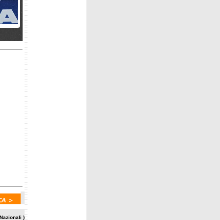
chner,
4
renzi
o
azionali )