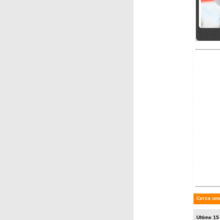
mercole
Troppo
Bardon
gare ve
lunedì 7
CN Sviz
Allmen
Suter
Cerca una
Ultime 15