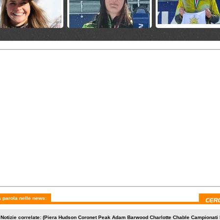
dì 18 marzo 2026
mercoledì 10 settembre 2025
venerdì 11 aprile 2025
 caldo a
Heaydon e Kato vincono la
Campionati Nazionali
ecchia: saltano le
Australian New Zealand Cup
Austriaci: titoli per Pu
loci degli Assoluti
Brunner, Huetter
 aprile 2025
lunedì 7 aprile 2025
domenica 8 settembre 202
zeri: titoli per Von
CN Francesi: Miradoli vince
ANC Coronet Peak: Lo
, Rochat, Grob e
due titoli
e Maurberger sul podi
 parola nelle news:
 Notizie correlate: (Piera Hudson Coronet Peak Adam Barwood Charlotte Chable Campionati N