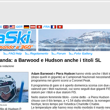
anda: a Barwood e Hudson anche i titoli SL
la redazione
Adam Barwood
e
Piera Hudson
hanno vinto anche i titoli 
(dopo quelli in gigante) ai Campionati Nazionali neozeland
programma nei giorni scorsi a Coronet Peak.
Il programma di gare si è aperto domenica scorsa con due 
valevoli per i titoli nazionali, cui sono seguiti due giganti FI
slalom per i titoli e due slalom FIS.
Nello slalom femminile titolo - come detto - a Piera Hudson
chiuso con il 6/o tempo, a +1.54 dalla vincitrice, la norveg
Norbye; terzo tempo per l'elvetica Charlotte Chable.
ts.co.nz
Le temperature alte hanno reso molto morbido il manto nev
filo di
Hudson P.