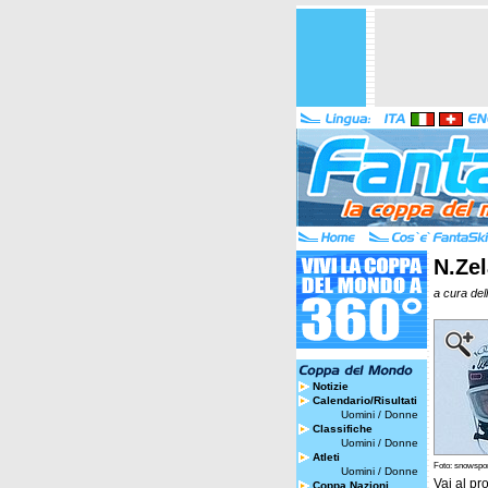
N.Zel
a cura del
Notizie
Calendario/Risultati
Uomini
/
Donne
Classifiche
Uomini
/
Donne
Atleti
Foto: snowspor
Uomini
/
Donne
Vai al pro
Coppa Nazioni