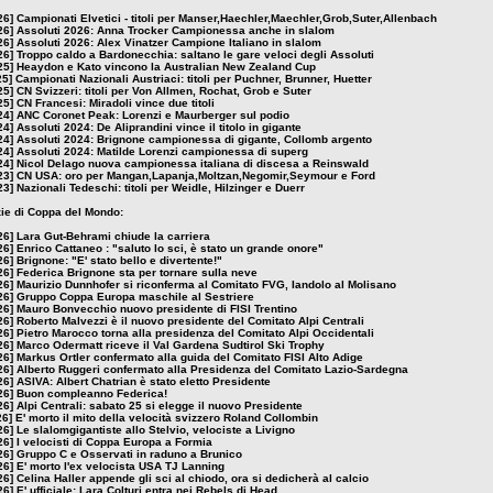
26]
Campionati Elvetici - titoli per Manser,Haechler,Maechler,Grob,Suter,Allenbach
26]
Assoluti 2026: Anna Trocker Campionessa anche in slalom
26]
Assoluti 2026: Alex Vinatzer Campione Italiano in slalom
26]
Troppo caldo a Bardonecchia: saltano le gare veloci degli Assoluti
25]
Heaydon e Kato vincono la Australian New Zealand Cup
25]
Campionati Nazionali Austriaci: titoli per Puchner, Brunner, Huetter
25]
CN Svizzeri: titoli per Von Allmen, Rochat, Grob e Suter
25]
CN Francesi: Miradoli vince due titoli
24]
ANC Coronet Peak: Lorenzi e Maurberger sul podio
24]
Assoluti 2024: De Aliprandini vince il titolo in gigante
24]
Assoluti 2024: Brignone campionessa di gigante, Collomb argento
24]
Assoluti 2024: Matilde Lorenzi campionessa di superg
24]
Nicol Delago nuova campionessa italiana di discesa a Reinswald
23]
CN USA: oro per Mangan,Lapanja,Moltzan,Negomir,Seymour e Ford
23]
Nazionali Tedeschi: titoli per Weidle, Hilzinger e Duerr
izie di Coppa del Mondo:
26]
Lara Gut-Behrami chiude la carriera
26]
Enrico Cattaneo : "saluto lo sci, è stato un grande onore"
26]
Brignone: "E' stato bello e divertente!"
26]
Federica Brignone sta per tornare sulla neve
26]
Maurizio Dunnhofer si riconferma al Comitato FVG, Iandolo al Molisano
26]
Gruppo Coppa Europa maschile al Sestriere
26]
Mauro Bonvecchio nuovo presidente di FISI Trentino
26]
Roberto Malvezzi è il nuovo presidente del Comitato Alpi Centrali
26]
Pietro Marocco torna alla presidenza del Comitato Alpi Occidentali
26]
Marco Odermatt riceve il Val Gardena Sudtirol Ski Trophy
26]
Markus Ortler confermato alla guida del Comitato FISI Alto Adige
26]
Alberto Ruggeri confermato alla Presidenza del Comitato Lazio-Sardegna
26]
ASIVA: Albert Chatrian è stato eletto Presidente
26]
Buon compleanno Federica!
26]
Alpi Centrali: sabato 25 si elegge il nuovo Presidente
26]
E' morto il mito della velocità svizzero Roland Collombin
26]
Le slalomgigantiste allo Stelvio, velociste a Livigno
26]
I velocisti di Coppa Europa a Formia
26]
Gruppo C e Osservati in raduno a Brunico
26]
E' morto l'ex velocista USA TJ Lanning
26]
Celina Haller appende gli sci al chiodo, ora si dedicherà al calcio
26]
E' ufficiale: Lara Colturi entra nei Rebels di Head