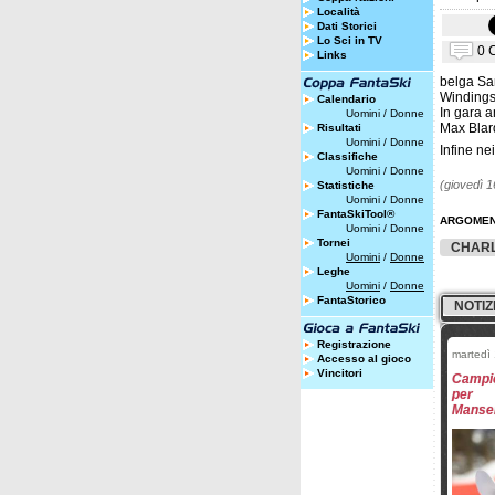
Località
Dati Storici
Lo Sci in TV
0 
Links
belga Sa
Windings
Calendario
In gara a
Uomini
/
Donne
Max Blar
Risultati
Uomini
/
Donne
Infine ne
Classifiche
Uomini
/
Donne
(giovedì 
Statistiche
Uomini
/
Donne
FantaSkiTool®
ARGOMEN
Uomini
/
Donne
Tornei
CHARL
Uomini
/
Donne
Leghe
Uomini
/
Donne
FantaStorico
NOTIZ
Registrazione
martedì 
Accesso al gioco
Vincitori
Campion
per
Manser