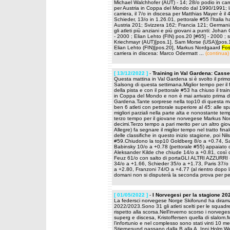
Michael Walchhofer (AUT) - 14; 28/o podio in carri
per Austria in Coppa del Mondo dal 1990/1991; la
carriera, il 7/o in discesa per Matthias Mayer è il 4
Schieder, 13/o in 1.26.01, pettorale #55 l'Italia 
Austria 201; Svizzera 162; Francia 121; Germania
gli atleti più anziani e più giovani a punti: Joha
- 2000 ; Elian Lehto (FIN) pos.20 [#65] - 2000 ; s
Kriechmayr (AUT)[pos.1], Sam Morse (USA)[pos.10
Elian Lehto (FIN)[pos.20], Markus Nordgaard
Fos
carriera in discesa: Marco Odermatt ...
(continua)
[ 13/12/2022 ]
-
Training in Val Gardena: Casse
Questa mattina in Val Gardena si è svolto il prim
Salsong di questa settimana.Miglior tempo per il 
della pista e con il pettorale #53 ha chiuso il tr
in Coppa del Mondo e non è mai arrivato prima de
Gardena.Tante sorprese nella top10 di questa matt
ben 6 atleti con pettorale superiore al 45: alle sp
migliori parziali nella parte alta e nonostante temp
terzo tempo per il giovane norvegese Markus N
decimi.Terzo tempo a pari merito per un altro gio
Allegre) fa segnare il miglior tempo nel tratto f
delle classifiche in questo inizio stagione, poi Ni
#59.Chiudono la top10 Goldberg 8/o a +0.74, Sam 
Babinsky 10/o a +0.78 (pettorale #55) appaiato co
Aleksander Kilde che chiude 14/o a +0.81, così
Feuz 61/o con salto di portaGLI ALTRI AZZURRI 
34/o a +1.66, Schieder 35/o a +1.73, Paris 37/o 
a +2.80, Franzoni 74/O a +4.77 (al rientro dopo 
domani non si disputerà la seconda prova per per
[ 01/05/2022 ]
-
I Norvegesi per la stagione 20
La federsci norvegese Norge Skiforund ha diramato
2022/2023.Sono 31 gli atleti scelti per le squad
rispetto alla scorsa.Nell'inverno scorso i norveges
superg e discesa, Kristoffersen quella di slalom
l'infortunio e nel complesso sono stati vinti 10 
Stjernesund passano dalla B alla A, Inni Holm W