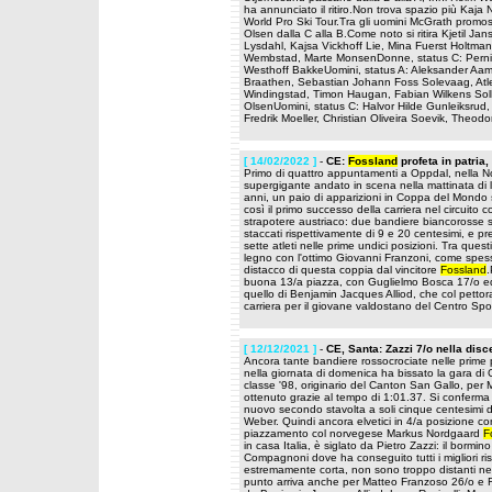
ha annunciato il ritiro.Non trova spazio più Kaja
World Pro Ski Tour.Tra gli uomini McGrath promos
Olsen dalla C alla B.Come noto si ritira Kjetil Ja
Lysdahl, Kajsa Vickhoff Lie, Mina Fuerst Holtma
Wembstad, Marte MonsenDonne, status C: Pernill
Westhoff BakkeUomini, status A: Aleksander Aamo
Braathen, Sebastian Johann Foss Solevaag, Atl
Windingstad, Timon Haugan, Fabian Wilkens Solh
OlsenUomini, status C: Halvor Hilde Gunleiksru
Fredrik Moeller, Christian Oliveira Soevik, Theo
[ 14/02/2022 ]
-
CE:
Fossland
profeta in patria
Primo di quattro appuntamenti a Oppdal, nella N
supergigante andato in scena nella mattinata d
anni, un paio di apparizioni in Coppa del Mondo 
così il primo successo della carriera nel circuito 
strapotere austriaco: due bandiere biancorosse su
staccati rispettivamente di 9 e 20 centesimi, e pr
sette atleti nelle prime undici posizioni. Tra que
legno con l'ottimo Giovanni Franzoni, come spesso
distacco di questa coppia dal vincitore
Fossland
.
buona 13/a piazza, con Guglielmo Bosca 17/o ed E
quello di Benjamin Jacques Alliod, che col pettorale
carriera per il giovane valdostano del Centro Spo
[ 12/12/2021 ]
-
CE, Santa: Zazzi 7/o nella disc
Ancora tante bandiere rossocrociate nelle prime p
nella giornata di domenica ha bissato la gara di
classe '98, originario del Canton San Gallo, per Me
ottenuto grazie al tempo di 1:01.37. Si conferma i
nuovo secondo stavolta a soli cinque centesimi dal
Weber. Quindi ancora elvetici in 4/a posizione co
piazzamento col norvegese Markus Nordgaard
F
in casa Italia, è siglato da Pietro Zazzi: il borm
Compagnoni dove ha conseguito tutti i migliori risu
estremamente corta, non sono troppo distanti n
punto arriva anche per Matteo Franzoso 26/o e Fede