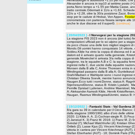
Hemetsberger e addirittura +1.20 per Kilde, che 
Alexander è ancora in top10 al settimo posto (+1
porta.Nono tempo a +1.55 per Mattia Casse, anche
tratto centrale.Odermatt è 11/o a +1.63, Schiede
22/o a +2.28, oltre la 30/a posizione Zazzi, Bors
stop per le cadute di Hrobat, Von Appen,
Fossla
cronometrata con partenza fissata sempre alle 18:
anche le due discese ed il superG.
(continua)
[ 20/04/2023 ]
-
I Norvegesi per la stagione 20
La stagione FIS 2023 non è ancora (del tutto) fi
composizioni ufficiali per lo sci alpino per a sta
da poco chiuso una delle loro migliori stagioni di
Mondo.Gli uomini hanno conquistato 14 vittorie, e a
Soldeu.Kilde ha vinto la coppa di discesa ed è a
slalom ed è arrivato quarto nella generale, Kristo
generale.Mowinckel è arrivata 3/a nella coppa di 
stagione, tra le squadre A,B e C: la squadra femmi
ingressi nella C, due uscite dalla squadre naziona
Monsen dalla B alla C, Anine Thoresen entra in
Windingstad passano dalla B alla A; Gunleiksrud 
Grahl-Madsen e Wahlqvist sono i nuovi ingressi n
Christian Oliveira Soevik, mentre hanno annunciato
Haugen.Ecco tutti i nomi:Donne, status A: Ragnh
StjernesundDonne, status B: Kristin Lysdahl, M
Pernille Dyrstad Lydersen, Andrine Maerstoel, M
A: Aleksander Aamodt Kilde, Henrik Kristofferse
Haugan, Rasmus WindingstadUomini, status B: Ha
[ 15/12/2022 ]
-
Fantaski Stats - Val Gardena 
8/a gara su 39 in calendario per il Circo Bianco;
dalla stagione 1990/1991 albo d'oro delle ultime 
2020: 1) Kilde A. A. 2) Cochran-siegle R. 3) Feuz
2) Jansrud K. 3) Franz M. 2016: 1) Franz M. 2) Sv
Svindal (7); Michael Walchhofer (4); Kristian Ghe
Ortlieb (2); Lasse Kjus (2); Vincent Kriechmayr (2)
vittoria in carriera per Vincent Kriechmayr (AUT), 
Stefan Eberharter (AUT) - 18; Dominik Paris (ITA