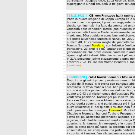
da Benjamin Jacques Alliod, Luca Resinelli, Mar
supergigante lunedì chiuderà la tre giorni di Cop
[ 29/11/2021 ]
-
CE: con Franzoso Italia subito
Parte la nuova stagione di Coppa Europa ed è su
buona dose di sorpresa, il primo supergigante disp
circuito continentale, ha fatto da cornice ad una
variabilità delle condizioni meteo (con numerosi ins
genovese delle Fiamme Gialle, sciisticamente cresc
– solo una 20/a posizione come best nel circuito: 
4/o posto ai Mondiali juniores di Narvik, nel 202
numero 40, 18 centesimi meglio del promettente 
Marcus Norgaard
Fossland
, con l’elvetico Joel Lu
transalpino, 23 anni, è il più “anzianooe di quest
generazionale che dovrà essere confermato anc
riguarda gli altri italiani, 16/a piazza per il più 
in 21/a posizione, primo piazzamento a punti per
Franzoni 28/o. Più lontani Matteo Bendotti e T
(continua)
[ 06/03/2020 ]
-
WCJ Narvik: domani i titoli in 
Dopo i due giorni di prove, possiamo trarre un b
(quella del 5 marzo) si è svolta con partenza abb
ricordiamo, si trova molto a nord, ben più vicino a
non si è riusciti a partire dalla cima del traccia
quarto a 0,43 dal miglior tempo dell’austriaco Ries
ventesima posizione, Kastlunger più indietro.Tra 
francese Errard, non male Albano, sedicesima, p
prova, quella odierna, si è partiti ancora più in 
pulire il tracciato) e per questo il risultato non
molto pericolosi tre norvegesi,
Fossland
, Mc Grath
Chabloz e Monney, i francesi Tuaire e Fresquet: c
il lotto dei più accreditati pretendenti al podio, 
ragazze, molto forti le francesi Errard e Smadja
austriache, le francesi, le norvegesi, e le nostre
varia: la prima parte più facile, la seconda più di
un’autostrada, nel complesso una pista perfetta
incognita, è il meteo: fino alla settimana scorsa