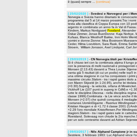
è (quasi) sempre ...
(continua)
[ 25/02/2020 ]
-
Svedesi e Norvegesi per i Mond
Norvegia e Svezia hanno diramato le convocazioni 
programma dal 5 al 14 marzo prossimi.Tra i nomi 
testa alla classifica di Coppa Europa con 10 podi 
argento in combinata un anno fa in Val di Fassa
Kindem, Markus Nordgaard
Fossland
, Alexander
Oskar Zimmer, Jonas BuerDonne: Kaja Norbye, M
Kufaas, Blanca Westhoff Bakke, Inni Holm Wembst
uomini e donne.Donne: Moa Bostroem Muessener
Ceder, Hilma Loevblom, Sara Rask, Emma SahlinU
Stroem, William Jonsson, Axel Lindqvist, Carl J
[ 29/03/2019 ]
-
CN Norvegia:titoli per Kristoff
Si è chiuso ieri con la combinata alpina il lung
con la presenza di molti nazionali e protagonisti
Monsen (2:13.43) davanti a Thea Louise Stjerne
vanta già 5 risultati (di cui un podio) nelle top5
una ottima stagione in cui ha conquistato i primi p
massimo circuito.Slalom - tra i rapid gates titolo 
con Maren Skjoeld (in 1:24.95), anche lei titola
(+0.30).Superg - la velocità, orfana di Mowinckel
Vickhoff Lie (107 punti in superg in CdM) e +1.30 
tutte le discipline.Discesa - nella disciplina reg
classe 1999).Combinata - la Lie vince anche il ti
Monsen (+2.07) che quindi conquista 4 medaglie in 
coetanee.UominiGigante - Rasmus Windingstad vinc
Kristian Haugen e di +1.72 il classe 2001 (!) An
+2.29 l'oro mondiale Kristoffersen.Per Windingstad
stagioni.Slalom - tra i rapid gates sale in catte
Roeisland. Solevaag non chiude la 2/a manche.Su
per un solo centesimo davanti ad Adrian Sejerste
[ 09/03/2017 ]
-
Nils Alphand Campione jr in su
Sestriere, 3 febbraio 1983: Luc Alphand vince l'o