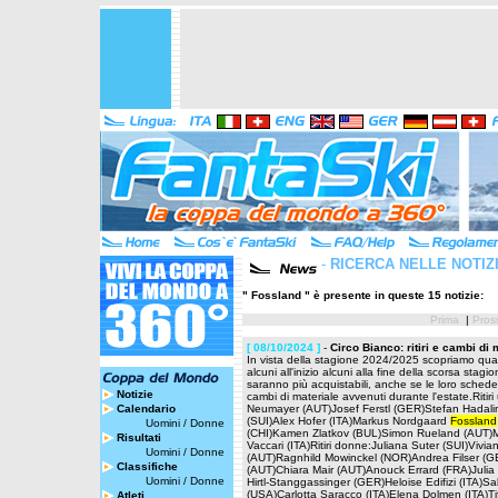
-
RICERCA NELLE NOTIZ
" Fossland " è presente in queste 15 notizie:
Prima
|
Pros
[ 08/10/2024 ]
-
Circo Bianco: ritiri e cambi di 
In vista della stagione 2024/2025 scopriamo quali 
alcuni all'inizio alcuni alla fine della scorsa stag
saranno più acquistabili, anche se le loro schede
Notizie
cambi di materiale avvenuti durante l'estate.Rit
Calendario
Neumayer (AUT)Josef Ferstl (GER)Stefan Hadalin
(SUI)Alex Hofer (ITA)Markus Nordgaard
Fossland
Uomini
/
Donne
(CHI)Kamen Zlatkov (BUL)Simon Rueland (AUT)M
Risultati
Vaccari (ITA)Ritiri donne:Juliana Suter (SUI)Viv
Uomini
/
Donne
(AUT)Ragnhild Mowinckel (NOR)Andrea Filser (GE
Classifiche
(AUT)Chiara Mair (AUT)Anouck Errard (FRA)Julia T
Uomini
/
Donne
Hirtl-Stanggassinger (GER)Heloise Edifizi (ITA)
(USA)Carlotta Saracco (ITA)Elena Dolmen (ITA)Tif
Atleti