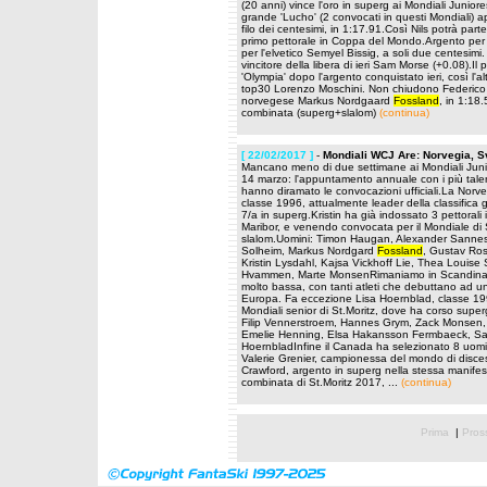
(20 anni) vince l'oro in superg ai Mondiali Junio
grande 'Lucho' (2 convocati in questi Mondiali) ap
filo dei centesimi, in 1:17.91.Così Nils potrà part
primo pettorale in Coppa del Mondo.Argento per 
per l'elvetico Semyel Bissig, a soli due centesimi
vincitore della libera di ieri Sam Morse (+0.08).Il
'Olympia' dopo l'argento conquistato ieri, così l'
top30 Lorenzo Moschini. Non chiudono Federico Si
norvegese Markus Nordgaard
Fossland
, in 1:18
combinata (superg+slalom)
(continua)
[ 22/02/2017 ]
-
Mondiali WCJ Are: Norvegia, 
Mancano meno di due settimane ai Mondiali Junior
14 marzo: l'appuntamento annuale con i più talen
hanno diramato le convocazioni ufficiali.La Norve
classe 1996, attualmente leader della classifica
7/a in superg.Kristin ha già indossato 3 pettor
Maribor, e venendo convocata per il Mondiale di St
slalom.Uomini: Timon Haugan, Alexander Sannes
Solheim, Markus Nordgard
Fossland
, Gustav Ros
Kristin Lysdahl, Kajsa Vickhoff Lie, Thea Louise
Hvammen, Marte MonsenRimaniamo in Scandinavia
molto bassa, con tanti atleti che debuttano ad 
Europa. Fa eccezione Lisa Hoernblad, classe 199
Mondiali senior di St.Moritz, dove ha corso super
Filip Vennerstroem, Hannes Grym, Zack Monsen
Emelie Henning, Elsa Hakansson Fermbaeck, Sar
HoernbladInfine il Canada ha selezionato 8 uomi
Valerie Grenier, campionessa del mondo di disce
Crawford, argento in superg nella stessa manifest
combinata di St.Moritz 2017, ...
(continua)
Prima
|
Pros