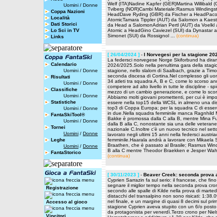
Welf (ITA)Nadine Kapfer (GER)Martina Willibald
Uomini
/
Donne
Tviberg (NOR)Cambi Materiale:Rasmus Windingsta
Coppa Nazioni
HeadDave Ryding (GBR) da Fischer a HeadPaco 
Località
AtomicTamara Tippler (AUT) da Salomon a Kaestl
Dati Storici
da Head a SalomonAdrian Pertl (AUT) da Voelkl
Lo Sci in TV
Atomic a HeadGino Caviezel (SUI) da Dynastar a
Simonet (SUI) da Rossignol ...
(continua)
Links
[ 26/04/2024 ]
-
I Norvegesi per la stagione 20
La federsci norvegese Norge Skiforbund ha diramat
Calendario
2024/2025.Solo nella penultima gara della stagione
Uomini
/
Donne
stagione, nello slalom di Saalbach, grazie a Ti
seconda discesa di Cortina.Nel complesso gli uom
Risultati
34 atleti tra squadra A, B e C, come lo scorso anno
Uomini
/
Donne
competere ad alto livello in tutte le discipline -
Classifiche
mezzo di un cambio generazione, e come lo scors
Uomini
/
Donne
Abbiamo molti giovani promettenti, per cui è impor
Statistiche
essere nella top15 della WCSL in almeno una dis
top3 di Coppa Europa; per la squadra C di esser
Uomini
/
Donne
in due.Nella squadra femminile manca Ragnhild Mo
FantaSkiTool®
Bakke è promossa dalla C alla B, mentre Mina Fue
Uomini
/
Donne
dalla B alla C, nonostante sia una delle veteran
Tornei
nazionale C.Inoltre c'è un nuovo tecnico nel set
Uomini
/
Donne
lavorato negli ultimi 15 anni nella federsci austr
Leghe
femminile.Haarala andrà a lavorare con Mikaela 
Braathen, che è passato al Brasile; Rasmus Windi
Uomini
/
Donne
B alla C mentre Theodor Braekken e Jesper Wahlqv
FantaStorico
(continua)
[ 30/11/2023 ]
-
Beaver Creek: seconda prova a
Cyprien Sarrazin fa sul serio: il francese, che fin
segnare il miglior tempo nella seconda prova cro
Registrazione
secondo alle spalle di Kilde nella prova di marte
distacchi del transalpino non sono risicati: 1:38.0
nel finale, e un margine di quasi 8 decimi sul pr
Accesso al gioco
stagione Cyprien aveva stupito con un 6/o posto
da protagonista per venerdì.Terzo crono per Niel
Vincitori