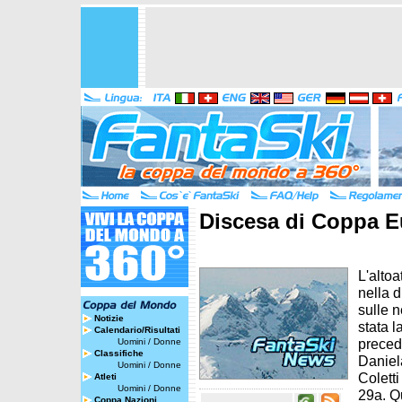
Discesa di Coppa E
L'altoa
nella 
sulle n
Notizie
stata 
Calendario/Risultati
preced
Uomini
/
Donne
Classifiche
Daniel
Uomini
/
Donne
Colett
Atleti
Uomini
/
Donne
29a. Q
Coppa Nazioni