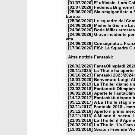
[01/07/2026]
E' ufficiale: Lara C
[01/07/2026]
Federica Brignone h
[25/06/2026]
Slalomgigantiste a F
Europa
[25/06/2026]
Le squadre del Comi
[24/06/2026]
Michelle Gisin e Lu
[24/06/2026]
Bode Miller arrestat
[24/06/2026]
Grave incidente per
vita
[24/06/2026]
Consegnata a Franzo
[17/06/2026]
FISI: Le Squadre C 
Altre notizie Fantaski:
[20/02/2026]
FantaOlimpiadi 2026
[29/11/2025]
La Thuile ha aperto
[30/10/2023]
Fantaski 2023/2024:
[18/01/2020]
Benvenuto Luigi! Al 
[26/03/2019]
La Thuile: diamo u
[23/02/2018]
Fantanotti Olimpich
[06/02/2018]
Aperte le FantaOlim
[14/12/2017]
Fantaski.it disponi
[05/12/2017]
A La Thuile stagion
[03/11/2017]
Fantaski 2018 - mer
[05/12/2016]
Aperto il primo mer
[13/11/2016]
A Milano di scena i
[21/03/2016]
La Thuile: il 9 Apri
[26/02/2016]
La Thuile: 1/a Gara 
[13/01/2016]
Swatch Freeride Wor