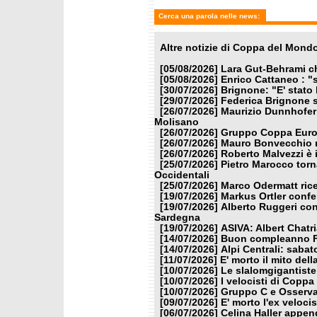
Cerca una parola nelle news:
Altre notizie di Coppa del Mond
[05/08/2026]
Lara Gut-Behrami ch
[05/08/2026]
Enrico Cattaneo : "s
[30/07/2026]
Brignone: "E' stato 
[29/07/2026]
Federica Brignone s
[26/07/2026]
Maurizio Dunnhofer 
Molisano
[26/07/2026]
Gruppo Coppa Europ
[26/07/2026]
Mauro Bonvecchio n
[26/07/2026]
Roberto Malvezzi è 
[25/07/2026]
Pietro Marocco torn
Occidentali
[25/07/2026]
Marco Odermatt rice
[19/07/2026]
Markus Ortler confe
[19/07/2026]
Alberto Ruggeri con
Sardegna
[19/07/2026]
ASIVA: Albert Chatri
[14/07/2026]
Buon compleanno F
[14/07/2026]
Alpi Centrali: sabat
[11/07/2026]
E' morto il mito del
[10/07/2026]
Le slalomgigantiste 
[10/07/2026]
I velocisti di Copp
[10/07/2026]
Gruppo C e Osserva
[09/07/2026]
E' morto l'ex veloc
[06/07/2026]
Celina Haller append