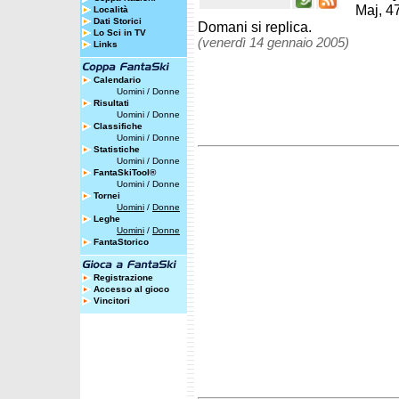
Maj, 4
Località
Dati Storici
Domani si replica.
Lo Sci in TV
(venerdì 14 gennaio 2005)
Links
Calendario
Uomini
/
Donne
Risultati
Uomini
/
Donne
Classifiche
Uomini
/
Donne
Statistiche
Uomini
/
Donne
FantaSkiTool®
Uomini
/
Donne
Tornei
Uomini
/
Donne
Leghe
Uomini
/
Donne
FantaStorico
Registrazione
Accesso al gioco
Vincitori