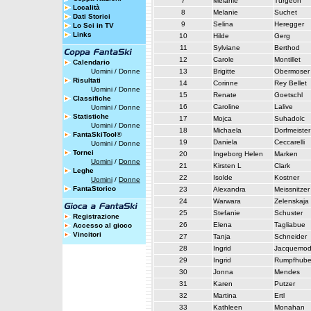
7
Melanie
Turgeon
Località
8
Melanie
Suchet
Dati Storici
9
Selina
Heregger
Lo Sci in TV
Links
10
Hilde
Gerg
11
Sylviane
Berthod
12
Carole
Montillet
Calendario
Uomini
/
Donne
13
Brigitte
Obermoser
Risultati
14
Corinne
Rey Bellet
Uomini
/
Donne
15
Renate
Goetschl
Classifiche
16
Caroline
Lalive
Uomini
/
Donne
Statistiche
17
Mojca
Suhadolc
Uomini
/
Donne
18
Michaela
Dorfmeister
FantaSkiTool®
19
Daniela
Ceccarelli
Uomini
/
Donne
Tornei
20
Ingeborg Helen
Marken
Uomini
/
Donne
21
Kirsten L
Clark
Leghe
22
Isolde
Kostner
Uomini
/
Donne
FantaStorico
23
Alexandra
Meissnitzer
24
Warwara
Zelenskaja
25
Stefanie
Schuster
Registrazione
26
Elena
Tagliabue
Accesso al gioco
Vincitori
27
Tanja
Schneider
28
Ingrid
Jacquemo
29
Ingrid
Rumpfhube
30
Jonna
Mendes
31
Karen
Putzer
32
Martina
Ertl
33
Kathleen
Monahan