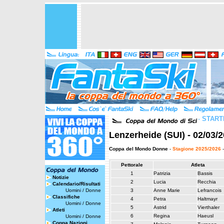
-
START
Lenzerheide (SUI) - 02/03/
Coppa del Mondo Donne
-
Stagione 2025/2026
-
Pettorale
Atleta
1
Patrizia
Bassis
Notizie
2
Lucia
Recchia
Calendario/Risultati
Uomini
/
Donne
3
Anne Marie
Lefrancois
Classifiche
4
Petra
Haltmayr
Uomini
/
Donne
5
Astrid
Vierthaler
Atleti
6
Regina
Haeusl
Uomini
/
Donne
Coppa Nazioni