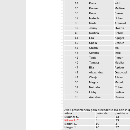
34
Katja
Wirth
35
Karine
Meilleur
36
Karin
Blaser
37
Isabelle
Huber
38
Marta
Antonioli
39
Jenny
Owens
40
Martina
Schild
41
Ella
Alpiger
42
Spela
Bracun
43
Chiara
Maj
44
Corinne
Imlig
45
Tanja
Pieren
46
Tamara
Mueller
47
Ella
Alpiger
48
Alexandra
Grauvogl
49
Olesja
Alieva
50
Magda
Mattel
51
Nathalie
Robert
52
Libby
Ludlow
53
Annalisa
Ceresa
Atleti presenti nella gara precedente ma non in 
atleta
pettorale
posizione
Brauner S.
3
13
Kildow L.C.
4
23
Borghi C.
19
4
Hargin J.
26
27