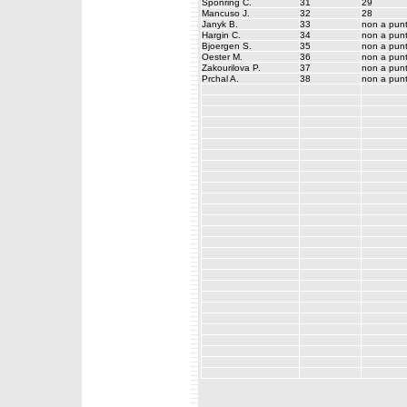
Sponring C.
31
29
Mancuso J.
32
28
Janyk B.
33
non a punt
Hargin C.
34
non a punt
Bjoergen S.
35
non a punt
Oester M.
36
non a punt
Zakourilova P.
37
non a punt
Prchal A.
38
non a punt