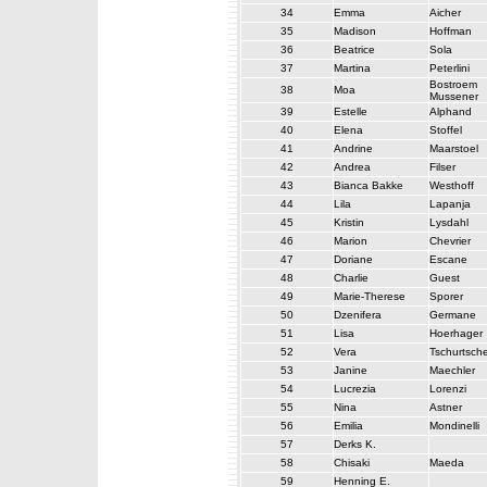
34
Emma
Aicher
35
Madison
Hoffman
36
Beatrice
Sola
37
Martina
Peterlini
Bostroem
38
Moa
Mussener
39
Estelle
Alphand
40
Elena
Stoffel
41
Andrine
Maarstoel
42
Andrea
Filser
43
Bianca Bakke
Westhoff
44
Lila
Lapanja
45
Kristin
Lysdahl
46
Marion
Chevrier
47
Doriane
Escane
48
Charlie
Guest
49
Marie-Therese
Sporer
50
Dzenifera
Germane
51
Lisa
Hoerhager
52
Vera
Tschurtsch
53
Janine
Maechler
54
Lucrezia
Lorenzi
55
Nina
Astner
56
Emilia
Mondinelli
57
Derks K.
58
Chisaki
Maeda
59
Henning E.