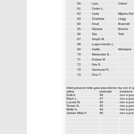
60
Lara
Colturi
61
Ceder L.
62
Carla
Mijares Ruf
63
Charlotte
Lingg
64
Anuk
Braendli
65
Clarisse
Breche
66
Zita
Toth
67
Smyth M.
68
Lugon-moulin L.
69
Caitlin
Mcfarlane
70
Watanabe E.
71
Kufaas M.
72
Gim S.
73
Vanreusel K.
74
Choi T.
Atleti presenti nella gara precedente ma non in 
atleta
pettorale
posizione
Gulli A.
49
non a pun
Raich L.
57
non a pun
Luczak M.
60
non a pun
Tomsic N.
62
non a pun
Mollin A.
64
non a pun
Jaiman Mida F.
66
non a pun