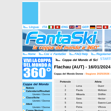
-
START
Flachau (AUT) - 16/01/2024
Coppa del Mondo Donne
-
Stagione 2025/2026
-
Pettorale
Atleta
1
Lena
Duerr
Notizie
2
Paula
Moltzan
Calendario/Risultati
Uomini
/
Donne
3
Mikaela
Shiffrin
Classifiche
4
Sara
Hector
Uomini
/
Donne
5
Anna
Swenn-Lar
Atleti
6
Petra
Vlhova
Uomini
/
Donne
Coppa Nazioni