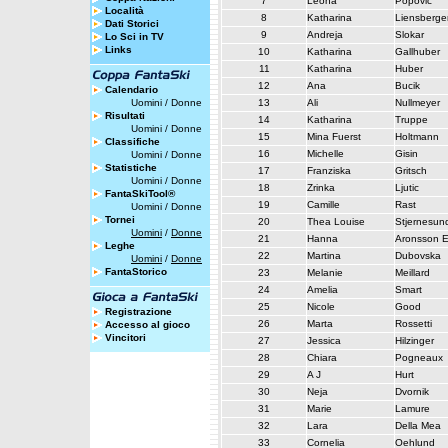
7
Leona
Popovic
Località
8
Katharina
Liensberge
Dati Storici
9
Andreja
Slokar
Lo Sci in TV
Links
10
Katharina
Gallhuber
11
Katharina
Huber
12
Ana
Bucik
Calendario
Uomini
/
Donne
13
Ali
Nullmeyer
Risultati
14
Katharina
Truppe
Uomini
/
Donne
15
Mina Fuerst
Holtmann
Classifiche
16
Michelle
Gisin
Uomini
/
Donne
Statistiche
17
Franziska
Gritsch
Uomini
/
Donne
18
Zrinka
Ljutic
FantaSkiTool®
19
Camille
Rast
Uomini
/
Donne
Tornei
20
Thea Louise
Stjernesun
Uomini
/
Donne
21
Hanna
Aronsson E
Leghe
22
Martina
Dubovska
Uomini
/
Donne
FantaStorico
23
Melanie
Meillard
24
Amelia
Smart
25
Nicole
Good
Registrazione
26
Marta
Rossetti
Accesso al gioco
Vincitori
27
Jessica
Hilzinger
28
Chiara
Pogneaux
29
A J
Hurt
30
Neja
Dvornik
31
Marie
Lamure
32
Lara
Della Mea
33
Cornelia
Oehlund