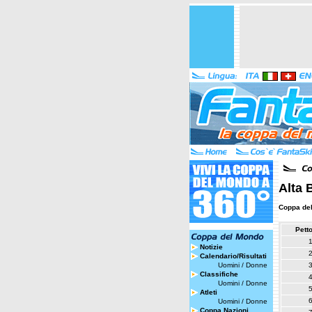
Alta 
Coppa de
Pett
Notizie
Calendario/Risultati
Uomini
/
Donne
Classifiche
Uomini
/
Donne
Atleti
Uomini
/
Donne
Coppa Nazioni