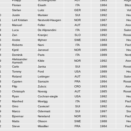
7
Philipp
Schoerghofer
AUT
1983
Augm
8
Florian
Eisath
ITA
1984
Bliz
9
Stefan
Luitz
GER
1992
Vol
0
Justin
Murisier
SUI
1992
He
1
Leif Kristian
Nestvold-Haugen
NOR
1987
He
2
Manuel
Feller
AUT
1992
Ato
3
Luca
De Aliprandini
ITA
1990
Salo
4
Zan
Kranjec
SLO
1992
Rossi
5
Andre
Myhrer
SWE
1983
He
6
Roberto
Nani
ITA
1988
Fisc
7
Kjetil
Jansrud
NOR
1985
He
8
Dominik
Paris
ITA
1989
Nord
Aleksander
9
Kilde
NOR
1992
Ato
Aamodt
0
Carlo
Janka
SUI
1986
Rossi
1
Tommy
Ford
USA
1989
He
2
Roland
Leitinger
AUT
1991
Salo
3
Cyprien
Sarrazin
FRA
1994
Rossi
4
Filip
Zubcic
CRO
1993
Ato
5
Christoph
Noesig
AUT
1985
Rossi
6
Ryan
Cochran-siegle
USA
1992
He
7
Manfred
Moelgg
ITA
1982
Fisc
8
Gino
Caviezel
SUI
1992
Ato
9
Marco
Odermatt
SUI
1997
Sto
0
Bjoernar
Neteland
NOR
1991
Fisc
1
Matts
Olsson
SWE
1988
He
2
Steve
Missillier
FRA
1984
Fisc