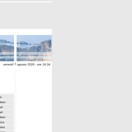
venerdì 7 agosto 2026 - ore 16:34
i
Deer
ad
ad
Deer
ica
mon