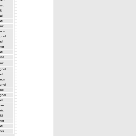
ent
zard
kl
ad
ad
mic
mon
gnol
ad
her
ad
ica
mic
gnol
ad
mon
gnol
mic
gnol
ad
her
mic
kli
her
ad
her