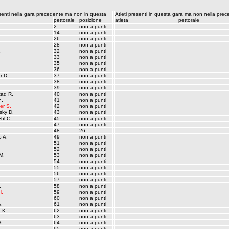
esenti nella gara precedente ma non in questa
Atleti presenti in questa gara ma non nella pre
pettorale
posizione
atleta
pettorale
2
non a punti
14
non a punti
26
non a punti
28
non a punti
.
32
non a punti
33
non a punti
35
non a punti
36
non a punti
r D.
37
non a punti
38
non a punti
.
39
non a punti
tad R.
40
non a punti
n.
41
non a punti
er S.
42
non a punti
ky D.
43
non a punti
hl C.
45
non a punti
47
non a punti
.
48
26
o A.
49
non a punti
51
non a punti
52
non a punti
M.
53
non a punti
54
non a punti
.
55
non a punti
56
non a punti
57
non a punti
.
58
non a punti
H.
59
non a punti
60
non a punti
A.
61
non a punti
 K.
62
non a punti
L.
63
non a punti
G.
64
non a punti
65
non a punti