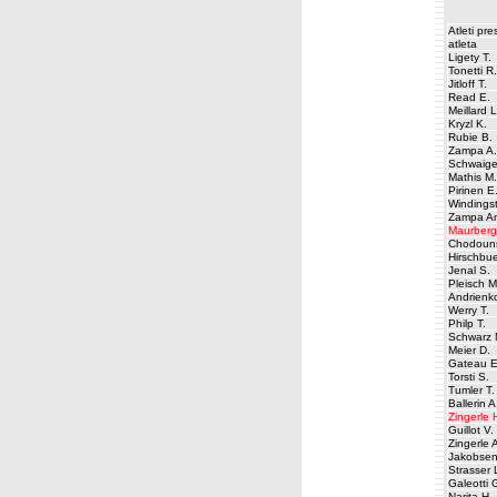
Atleti pr
atleta
Ligety T.
Tonetti R.
Jitloff T.
Read E.
Meillard L
Kryzl K.
Rubie B.
Zampa A.
Schwaige
Mathis M.
Pirinen E
Windings
Zampa A
Maurberg
Chodouns
Hirschbue
Jenal S.
Pleisch M
Andrienk
Werry T.
Philp T.
Schwarz 
Meier D.
Gateau E
Torsti S.
Tumler T.
Ballerin A
Zingerle 
Guillot V.
Zingerle 
Jakobsen
Strasser 
Galeotti 
Narita H.