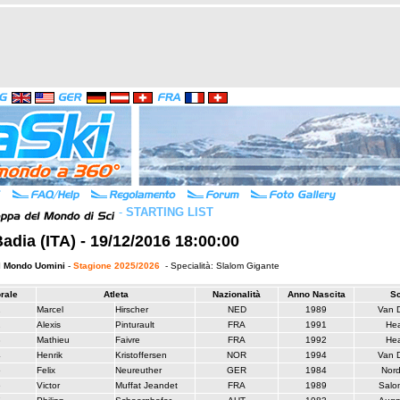
-
STARTING LIST
Badia (ITA) - 19/12/2016 18:00:00
l Mondo Uomini
-
Stagione 2025/2026
- Specialità: Slalom Gigante
orale
Atleta
Nazionalità
Anno Nascita
Sc
1
Marcel
Hirscher
NED
1989
Van 
2
Alexis
Pinturault
FRA
1991
He
3
Mathieu
Faivre
FRA
1992
He
4
Henrik
Kristoffersen
NOR
1994
Van 
5
Felix
Neureuther
GER
1984
Nord
6
Victor
Muffat Jeandet
FRA
1989
Salo