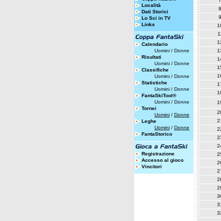
Località
Dati Storici
Lo Sci in TV
Links
1
1
1
Calendario
Uomini
/
Donne
1
Risultati
1
Uomini
/
Donne
1
Classifiche
1
Uomini
/
Donne
Statistiche
1
Uomini
/
Donne
1
FantaSkiTool®
Uomini
/
Donne
1
Tornei
2
Uomini
/
Donne
2
Leghe
Uomini
/
Donne
2
FantaStorico
2
2
Registrazione
2
Accesso al gioco
2
Vincitori
2
2
2
3
3
3