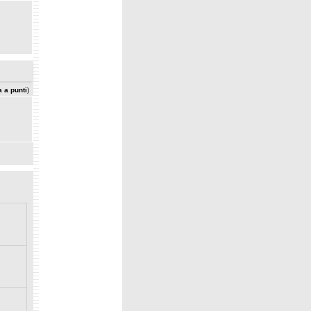
a a punti
)