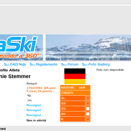
Foto non disponibile
anie Stemmer
Rottach
NAZIONE: GER
17/02/1981 (45 anni,
5 mesi, 22 giorni)
CREDITI:
kg.
SL:
cm.
GS:
Rossignol
SG:
Rossignol
DH:
Rossignol
K:
Non in attività