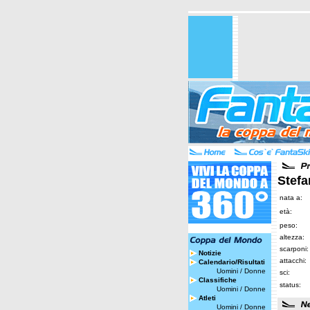
Stef
nata a:
età:
peso:
altezza:
scarponi:
Notizie
attacchi:
Calendario/Risultati
Uomini
/
Donne
sci:
Classifiche
status:
Uomini
/
Donne
Atleti
Uomini
/
Donne