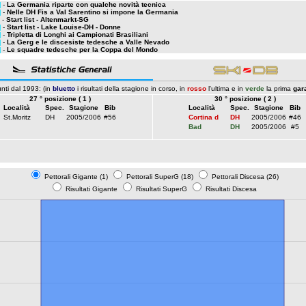
]
-
La Germania riparte con qualche novità tecnica
]
-
Nelle DH Fis a Val Sarentino si impone la Germania
-
Start list - Altenmarkt-SG
]
-
Start list - Lake Louise-DH - Donne
]
-
Tripletta di Longhi ai Campionati Brasiliani
]
-
La Gerg e le discesiste tedesche a Valle Nevado
]
-
Le squadre tedesche per la Coppa del Mondo
nti dal 1993: (in
bluetto
i risultati della stagione in corso, in
rosso
l'ultima e in
verde
la prima
gar
27 ° posizione ( 1 )
30 ° posizione ( 2 )
Località
Spec.
Stagione
Bib
Località
Spec.
Stagione
Bib
St.Moritz
DH
2005/2006
#56
Cortina d
DH
2005/2006
#46
Bad
DH
2005/2006
#5
Pettorali Gigante (1)
Pettorali SuperG (18)
Pettorali Discesa (26)
Risultati Gigante
Risultati SuperG
Risultati Discesa