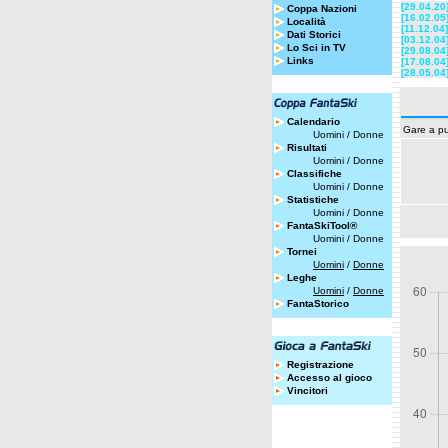
[29.04.20
Coppa Nazioni
[16.02.05
Località
[11.12.04]
Dati Storici
[03.12.04
Lo Sci in TV
[29.08.04
Links
[17.08.04
[28.05.04
Calendario
Gare a pu
Uomini
/
Donne
Risultati
Uomini
/
Donne
Classifiche
Uomini
/
Donne
Statistiche
Uomini
/
Donne
FantaSkiTool®
Uomini
/
Donne
Tornei
Uomini
/
Donne
Leghe
Uomini
/
Donne
FantaStorico
Registrazione
Accesso al gioco
Vincitori