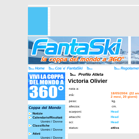
Victoria Olivier
nata a:
18/05/2004 (22 an
età:
2 mesi, 20 giorni)
peso:
kg.
altezza:
cm.
scarponi:
Head
Notizie
attacchi:
Head
Calendario/Risultati
Uomini
/
Donne
sci:
Head
Classifiche
status:
attiva
Uomini
/
Donne
Atleti
Uomini
/
Donne