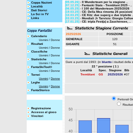
[05.05.26]
-
Il Wunderteam per la stagione ..
Coppa Nazioni
[07.12.25]
-
Fantaski Stats - Tremblant 2025 - ..
Località
[06.05.25]
-
I 100 del Wunderteam 2025/2026
Dati Storici
[19.03.25]
-
CE: Della Mea rimonta 26 posizioni 
Lo Sci in TV
[10.03.25]
-
CE Kitz: due superg e due triplette .
Links
[03.03.25]
-
Mondiali Jr Tarvisio: Giorgia Collom
[17.01.25]
-
CE: tripla Fest(a) a Zauchensee, ..
2025/2026
POSIZIONE
Calendario
GENERALE
120
Uomini
/
Donne
Risultati
GIGANTE
51
Uomini
/
Donne
Classifiche
Uomini
/
Donne
Statistiche
Gare a punti dal 1993: (in
bluetto
i risultati della
Uomini
/
Donne
22 ° posizione ( 1 )
FantaSkiTool®
Località
Spec.
Stagione
Bib
Uomini
/
Donne
Tremblant
GS
2025/2026
#37
Tornei
Uomini
/
Donne
Leghe
Uomini
/
Donne
FantaStorico
Pettorali G
Risulta
Registrazione
Accesso al gioco
Vincitori