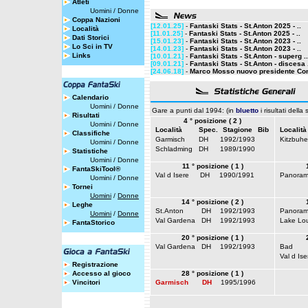
Atleti
Uomini
/
Donne
Coppa Nazioni
[12.01.25]
-
Fantaski Stats - St.Anton 2025 - ..
Località
[11.01.25]
-
Fantaski Stats - St.Anton 2025 - ..
Dati Storici
[15.01.23]
-
Fantaski Stats - St.Anton 2023 - ..
Lo Sci in TV
[14.01.23]
-
Fantaski Stats - St.Anton 2023 - ..
Links
[10.01.21]
-
Fantaski Stats - St.Anton - superg ..
[09.01.21]
-
Fantaski Stats - St.Anton - discesa 
[24.06.18]
-
Marco Mosso nuovo presidente Comi
Calendario
Uomini
/
Donne
Gare a punti dal 1994: (in
bluetto
i risultati della
Risultati
4 ° posizione ( 2 )
Uomini
/
Donne
Località
Spec.
Stagione
Bib
Località
Classifiche
Garmisch
DH
1992/1993
Kitzbuhe
Uomini
/
Donne
Schladming
DH
1989/1990
Statistiche
Uomini
/
Donne
11 ° posizione ( 1 )
FantaSkiTool®
Val d Isere
DH
1990/1991
Panora
Uomini
/
Donne
Tornei
Uomini
/
Donne
14 ° posizione ( 2 )
Leghe
St.Anton
DH
1992/1993
Panora
Uomini
/
Donne
Val Gardena
DH
1992/1993
Lake Lou
FantaStorico
20 ° posizione ( 1 )
Val Gardena
DH
1992/1993
Bad
Val d Ise
Registrazione
Accesso al gioco
28 ° posizione ( 1 )
Vincitori
Garmisch
DH
1995/1996