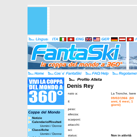
Denis Rey
nato a:
La Tronche, Isere
09/02/1966 (60
il:
anni, 6 mesi, 1
giorni)
peso:
altezza:
Notizie
scarponi:
Calendario/Risultati
attacchi:
Uomini
/
Donne
Classifiche
sci:
Uomini
/
Donne
status:
Non in attività