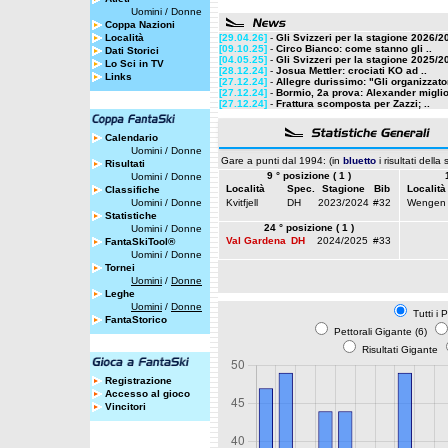
Uomini
/
Donne
Coppa Nazioni
Località
[29.04.26]
-
Gli Svizzeri per la stagione 2026/2
[09.10.25]
-
Circo Bianco: come stanno gli ..
Dati Storici
[04.05.25]
-
Gli Svizzeri per la stagione 2025/2
Lo Sci in TV
[28.12.24]
-
Josua Mettler: crociati KO ad ..
Links
[27.12.24]
-
Allegre durissimo: "Gli organizzator
[27.12.24]
-
Bormio, 2a prova: Alexander miglior
[27.12.24]
-
Frattura scomposta per Zazzi; ..
Calendario
Uomini
/
Donne
Gare a punti dal 1994: (in
bluetto
i risultati della
Risultati
9 ° posizione ( 1 )
Uomini
/
Donne
Località
Spec.
Stagione
Bib
Località
Classifiche
Uomini
/
Donne
Kvitfjell
DH
2023/2024
#32
Wengen
Statistiche
24 ° posizione ( 1 )
Uomini
/
Donne
Val Gardena
DH
2024/2025
#33
FantaSkiTool®
Uomini
/
Donne
Tornei
Uomini
/
Donne
Leghe
Uomini
/
Donne
Tutti i 
FantaStorico
Pettorali Gigante (6)
Risultati Gigante
Registrazione
Accesso al gioco
Vincitori