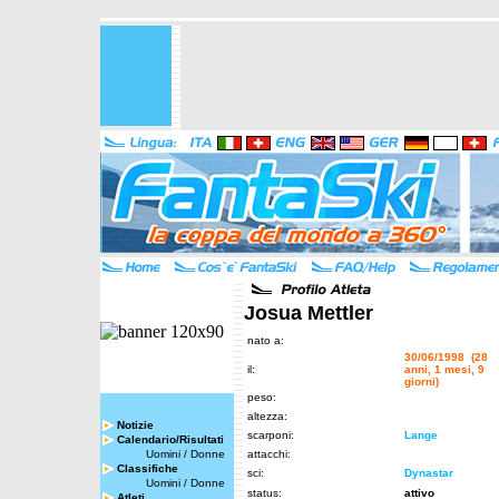
Josua Mettler
nato a:
30/06/1998 (28
il:
anni, 1 mesi, 9
giorni)
peso:
altezza:
Notizie
scarponi:
Lange
Calendario/Risultati
Uomini
/
Donne
attacchi:
Classifiche
sci:
Dynastar
Uomini
/
Donne
status:
attivo
Atleti