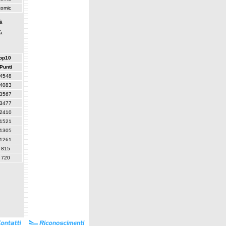
tomic
tà
tà
top10
Punti
4548
4083
3567
3477
2410
1521
1305
1261
815
720