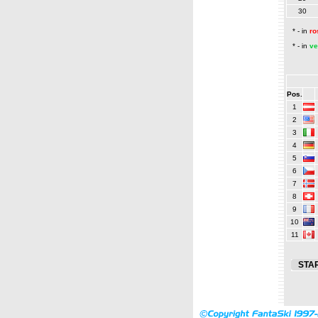
30
* - in
ro
* - in
ve
Pos.
1
2
3
4
5
6
7
8
9
10
11
STA