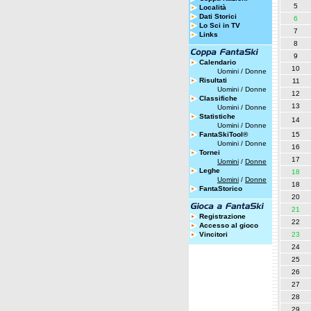
5
Località
Dati Storici
6
Lo Sci in TV
7
Links
8
9
Calendario
10
Uomini
/
Donne
Risultati
11
Uomini
/
Donne
12
Classifiche
13
Uomini
/
Donne
Statistiche
14
Uomini
/
Donne
FantaSkiTool®
15
Uomini
/
Donne
16
Tornei
17
Uomini
/
Donne
Leghe
18
Uomini
/
Donne
18
FantaStorico
20
21
Registrazione
22
Accesso al gioco
Vincitori
23
24
25
26
27
28
29