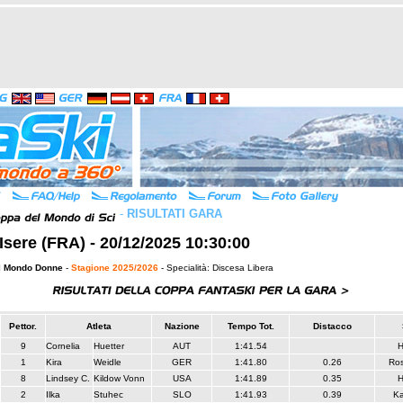
-
RISULTATI GARA
 Isere (FRA) - 20/12/2025 10:30:00
l Mondo Donne
-
Stagione 2025/2026
- Specialità: Discesa Libera
Pettor.
Atleta
Nazione
Tempo Tot.
Distacco
9
Cornelia
Huetter
AUT
1:41.54
1
Kira
Weidle
GER
1:41.80
0.26
Ros
8
Lindsey C.
Kildow Vonn
USA
1:41.89
0.35
2
Ilka
Stuhec
SLO
1:41.93
0.39
Ka