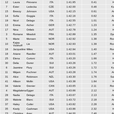
12
Laura
Pirovano
ITA
1:41.95
0.41
7
Ester
Ledecka
CZE
1:42.00
0.46
Ka
15
Breezy
Johnson
USA
1:42.15
0.61
A
14
Sofia
Goggia
ITA
1:42.16
0.62
A
19
Nicol
Delago
ITA
1:42.55
1.01
A
13
Emma
Aicher
GER
1:42.77
1.23
17
Nina
Ortlieb
AUT
1:42.78
1.24
3
Romane
Miradoli
FRA
1:42.89
1.35
Dy
5
Marte
Monsen
NOR
1:42.92
1.38
Ros
Kajsa
10
Lie
NOR
1:42.93
1.39
Ros
Vickhoff
16
Jacqueline
Wiles
USA
1:42.94
1.40
Ros
18
Ariane
Raedler
AUT
1:43.01
1.47
25
Elena
Curtoni
ITA
1:43.20
1.66
30
Delia
Durrer
SUI
1:43.26
1.72
6
Jasmine
Flury
SUI
1:43.26
1.72
Ka
11
Mirjam
Puchner
AUT
1:43.28
1.74
A
31
Alice
Robinson
NZL
1:43.30
1.76
Sa
41
Allison
Mollin
USA
1:43.38
1.84
34
Valerie
Grenier
CAN
1:43.65
2.11
Ros
4
Magdalena
Egger
AUT
1:43.66
2.12
28
Nadia
Delago
ITA
1:43.67
2.13
A
20
Malorie
Blanc
SUI
1:43.72
2.18
A
37
Haley
Cutler
USA
1:43.82
2.28
A
35
Keely
Cashman
USA
1:43.86
2.32
23
Christina
Ager
AUT
1:44.00
2.46
A