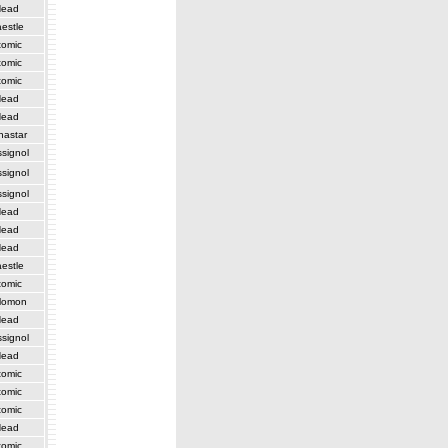
Head
estle
tomic
tomic
tomic
Head
Head
nastar
signol
signol
signol
Head
Head
Head
estle
tomic
lomon
Head
signol
Head
tomic
tomic
tomic
Head
tomic