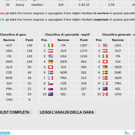
44
Joana
Haehlen
SUI
1:44.10
2.56
A
sso
gli atleti che hanno segnato o eguagliato il loro miglior risultato
in carriera
in questa speciali
rde
gli atleti che hanno segnato o eguagliato il loro miglior risultato
stagionale
in questa speciali
Classifica di gara
Classifica di specialità - top10
Classifica generale - 
Nazione
Punti
Pos.
Nazione
Punti
Pos.
Nazione
AUT
159
1
ITA
1367
1
USA
USA
128
2
AUT
1270
2
AUT
ITA
126
3
USA
1240
3
ITA
GER
106
4
GER
864
4
SUI
SLO
50
5
SUI
585
5
GER
CZE
40
6
NOR
382
6
SWE
NOR
38
7
FRA
222
7
NOR
SUI
32
8
CZE
209
8
FRA
FRA
22
9
SLO
207
9
NZL
NZL
10
10
NZL
21
10
CAN
CAN
8
RLIST COMPLETA
LEGGI L'ANALISI DELLA GARA