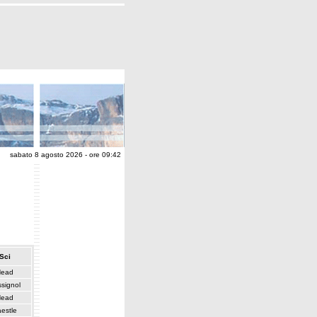
sabato 8 agosto 2026 - ore 09:42
Sci
Head
signol
Head
estle