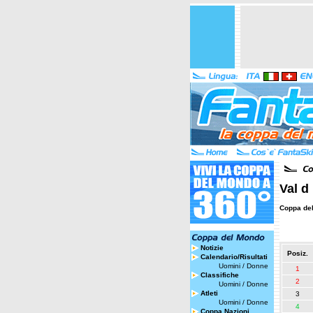
Val d
Coppa de
Notizie
Posiz.
Calendario/Risultati
Uomini
/
Donne
1
Classifiche
2
Uomini
/
Donne
Atleti
3
Uomini
/
Donne
4
Coppa Nazioni