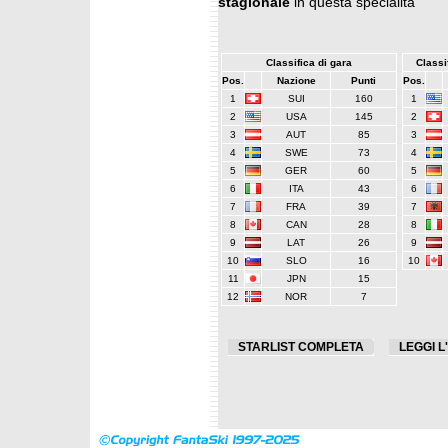
stagionale
in questa specialità
Classifica di gara
Classif
Pos.
Nazione
Punti
Pos.
1
SUI
160
1
2
USA
145
2
3
AUT
85
3
4
SWE
73
4
5
GER
60
5
6
ITA
43
6
7
FRA
39
7
8
CAN
28
8
9
LAT
26
9
10
SLO
16
10
11
JPN
15
12
NOR
7
STARLIST COMPLETA
LEGGI L