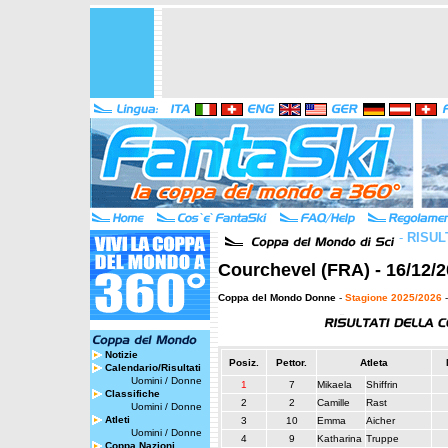
-
RISUL
Courchevel (FRA) - 16/12/2
Coppa del Mondo Donne
-
Stagione 2025/2026
-
Notizie
Posiz.
Pettor.
Atleta
Calendario/Risultati
Uomini
/
Donne
1
7
Mikaela
Shiffrin
Classifiche
2
2
Camille
Rast
Uomini
/
Donne
Atleti
3
10
Emma
Aicher
Uomini
/
Donne
4
9
Katharina
Truppe
Coppa Nazioni