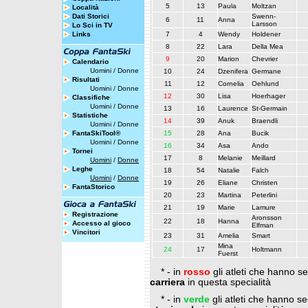
5
13
Paula
Moltzan
Località
Dati Storici
Swenn-
6
11
Anna
Larsson
Lo Sci in TV
Links
7
4
Wendy
Holdener
8
22
Lara
Della Mea
9
20
Marion
Chevrier
Calendario
Uomini
/
Donne
10
24
Dzenifera
Germane
Risultati
11
12
Cornelia
Oehlund
Uomini
/
Donne
12
30
Lisa
Hoerhager
Classifiche
Uomini
/
Donne
13
16
Laurence
St-Germain
Statistiche
14
39
Anuk
Braendli
Uomini
/
Donne
FantaSkiTool®
15
28
Ana
Bucik
Uomini
/
Donne
16
34
Asa
Ando
Tornei
17
8
Melanie
Meillard
Uomini
/
Donne
Leghe
18
54
Natalie
Falch
Uomini
/
Donne
19
26
Eliane
Christen
FantaStorico
20
23
Martina
Peterlini
21
19
Marie
Lamure
Registrazione
Aronsson
22
18
Hanna
Accesso al gioco
Elfman
Vincitori
23
31
Amelia
Smart
Mina
24
17
Holtmann
Fuerst
* - in
rosso
gli atleti che hanno se
carriera
in questa specialità
* - in
verde
gli atleti che hanno seg