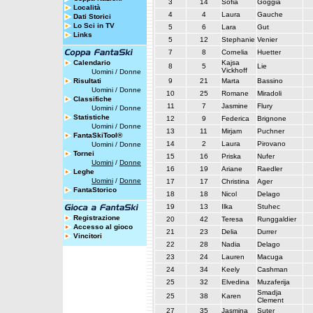
3
14
Sofia
Goggia
Località
4
4
Laura
Gauche
Dati Storici
Lo Sci in TV
5
6
Lara
Gut
Links
5
12
Stephanie
Venier
7
8
Cornelia
Huetter
Calendario
Kajsa
8
5
Lie
Vickhoff
Uomini
/
Donne
Risultati
9
21
Marta
Bassino
Uomini
/
Donne
10
25
Romane
Miradoli
Classifiche
11
7
Jasmine
Flury
Uomini
/
Donne
Statistiche
12
9
Federica
Brignone
Uomini
/
Donne
13
11
Mirjam
Puchner
FantaSkiTool®
14
2
Laura
Pirovano
Uomini
/
Donne
Tornei
15
16
Priska
Nufer
Uomini
/
Donne
16
19
Ariane
Raedler
Leghe
Uomini
/
Donne
17
17
Christina
Ager
FantaStorico
18
18
Nicol
Delago
19
13
Ilka
Stuhec
Registrazione
20
42
Teresa
Runggaldier
Accesso al gioco
21
23
Delia
Durrer
Vincitori
22
28
Nadia
Delago
23
24
Lauren
Macuga
24
34
Keely
Cashman
25
32
Elvedina
Muzaferija
Smadja
25
38
Karen
Clement
27
35
Jasmina
Suter