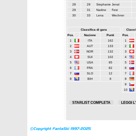
28
29
Stephanie
Jenal
29
31
Nadine
Fest
30
33
Lena
Wechner
Classifica di gara
Classif
Pos.
Nazione
Punti
Pos.
1
ITA
162
1
2
AUT
133
2
3
NOR
132
3
4
SUI
102
4
5
USA
95
5
6
FRA
82
6
7
SLO
12
7
8
BIH
6
8
9
10
STARLIST COMPLETA
LEGGI L