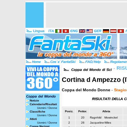
-
RIS
Cortina d Ampezzo (I
Coppa del Mondo Donne
-
Stagio
Notizie
Calendario/Risultati
Uomini
/
Donne
Posiz.
Pettor.
Atleta
Classifiche
Uomini
/
Donne
1
20
Ragnhild
Mowinckel
Atleti
Uomini
/
Donne
2
26
Jacqueline
Wiles
Coppa Nazioni