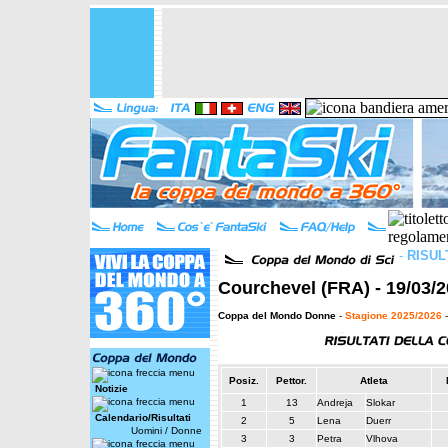
-
RISUL
Courchevel (FRA) - 19/03/2
Coppa del Mondo Donne
-
Stagione 2025/2026
-
Posiz.
Pettor.
Atleta
Notizie
1
13
Andreja
Slokar
Calendario/Risultati
2
5
Lena
Duerr
Uomini
/
Donne
3
3
Petra
Vlhova