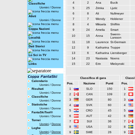
4
2
Ana
Bucik
Classifiche
Uomini
/
Donne
5
25
Zrinka
Ljutic
6
8
Ali
Nullmeyer
Atleti
7
7
Wendy
Holdener
Uomini
/
Donne
8
4
Mikaela
Shiffrin
Coppa Nazioni
9
24
Amelia
Smart
Swenn-
10
15
Anna
Località
Larsson
11
18
Laurence
St-Germain
Dati Storici
12
9
Katharina
Truppe
13
6
Katharina
Liensberger
Lo Sci in TV
14
23
Nastasia
Noens
Links
15
22
Erin
Mielzynski
Classifica di gara
Classif
Calendario
Pos.
Nazione
Punti
Pos.
Uomini
/
Donne
Risultati
1
SLO
150
1
Uomini
/
Donne
2
CAN
109
2
Classifiche
3
GER
80
3
Uomini
/
Donne
Statistiche
4
SVK
60
4
Uomini
/
Donne
5
CRO
45
5
FantaSkiTool®
6
AUT
42
6
Uomini
/
Donne
Tornei
7
SUI
36
7
Uomini
/
Donne
8
USA
32
8
Leghe
Uomini
/
Donne
9
SWE
26
9