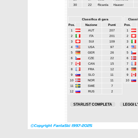
30
22
Ricarda
Haaser
Classifica di gara
Classif
Pos.
Nazione
Punti
Pos.
1
AUT
207
1
2
ITA
201
2
3
SUI
109
3
4
USA
97
4
5
GER
26
5
6
CZE
22
6
7
CAN
15
7
8
FRA
12
8
9
SLO
11
9
10
NOR
11
10
11
SWE
7
12
RUS
2
STARLIST COMPLETA
LEGGI L