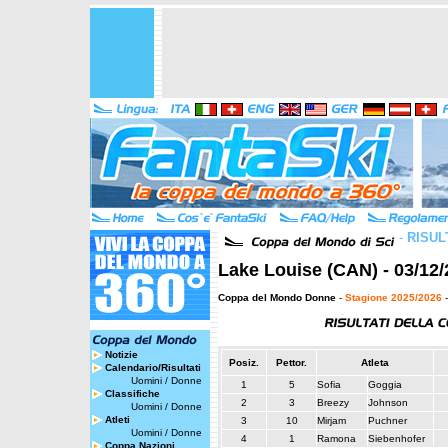
-
RISUL
Lake Louise (CAN) - 03/12/
Coppa del Mondo Donne
-
Stagione 2025/2026
-
Notizie
Posiz.
Pettor.
Atleta
Calendario/Risultati
Uomini
/
Donne
1
5
Sofia
Goggia
Classifiche
2
3
Breezy
Johnson
Uomini
/
Donne
Atleti
3
10
Mirjam
Puchner
Uomini
/
Donne
4
1
Ramona
Siebenhofer
Coppa Nazioni