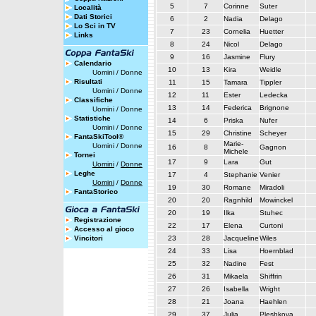
5
7
Corinne
Suter
Località
Dati Storici
6
2
Nadia
Delago
Lo Sci in TV
7
23
Cornelia
Huetter
Links
8
24
Nicol
Delago
9
16
Jasmine
Flury
Calendario
10
13
Kira
Weidle
Uomini
/
Donne
Risultati
11
15
Tamara
Tippler
Uomini
/
Donne
12
11
Ester
Ledecka
Classifiche
13
14
Federica
Brignone
Uomini
/
Donne
Statistiche
14
6
Priska
Nufer
Uomini
/
Donne
15
29
Christine
Scheyer
FantaSkiTool®
Marie-
Uomini
/
Donne
16
8
Gagnon
Michele
Tornei
17
9
Lara
Gut
Uomini
/
Donne
Leghe
17
4
Stephanie
Venier
Uomini
/
Donne
19
30
Romane
Miradoli
FantaStorico
20
20
Ragnhild
Mowinckel
20
19
Ilka
Stuhec
Registrazione
22
17
Elena
Curtoni
Accesso al gioco
Vincitori
23
28
Jacqueline
Wiles
24
33
Lisa
Hoernblad
25
32
Nadine
Fest
26
31
Mikaela
Shiffrin
27
26
Isabella
Wright
28
21
Joana
Haehlen
29
37
Julia
Pleshkova