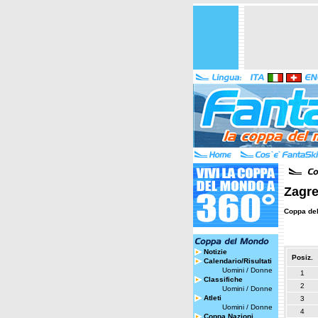
Zagre
Coppa de
Notizie
Posiz.
Calendario/Risultati
Uomini
/
Donne
1
Classifiche
2
Uomini
/
Donne
Atleti
3
Uomini
/
Donne
4
Coppa Nazioni