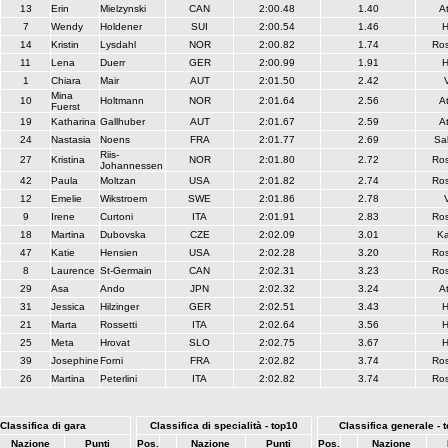
13
Erin
Mielzynski
CAN
2:00.48
1.40
A
7
Wendy
Holdener
SUI
2:00.54
1.46
H
14
Kristin
Lysdahl
NOR
2:00.82
1.74
Ros
11
Lena
Duerr
GER
2:00.99
1.91
H
1
Chiara
Mair
AUT
2:01.50
2.42
V
Mina
10
Holtmann
NOR
2:01.64
2.56
A
Fuerst
19
Katharina
Gallhuber
AUT
2:01.67
2.59
A
24
Nastasia
Noens
FRA
2:01.77
2.69
Sa
Riis-
27
Kristina
NOR
2:01.80
2.72
Ros
Johannessen
42
Paula
Moltzan
USA
2:01.82
2.74
Ros
12
Emelie
Wikstroem
SWE
2:01.86
2.78
V
9
Irene
Curtoni
ITA
2:01.91
2.83
Ros
18
Martina
Dubovska
CZE
2:02.09
3.01
Ka
47
Katie
Hensien
USA
2:02.28
3.20
Ros
8
Laurence
St-Germain
CAN
2:02.31
3.23
Ros
29
Asa
Ando
JPN
2:02.32
3.24
A
31
Jessica
Hilzinger
GER
2:02.51
3.43
H
21
Marta
Rossetti
ITA
2:02.64
3.56
H
25
Meta
Hrovat
SLO
2:02.75
3.67
H
39
Josephine
Forni
FRA
2:02.82
3.74
Ros
26
Martina
Peterlini
ITA
2:02.82
3.74
Ros
Classifica di gara
Classifica di specialità - top10
Classifica generale - 
Nazione
Punti
Pos.
Nazione
Punti
Pos.
Nazione