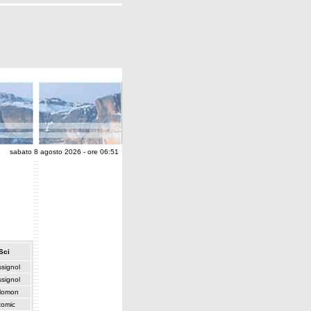
sabato 8 agosto 2026 - ore 06:51
Sci
signol
signol
lomon
tomic