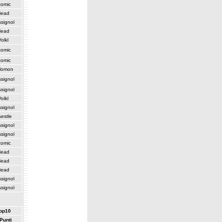
tomic
ead
signol
ead
olkl
tomic
tomic
lomon
signol
signol
olkl
signol
estle
signol
signol
tomic
ead
ead
ead
signol
signol
top10
Punti