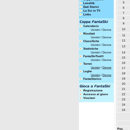
5
Località
Dati Storici
6
Lo Sci in TV
7
Links
8
9
Calendario
10
Uomini
/
Donne
Risultati
11
Uomini
/
Donne
12
Classifiche
Uomini
/
Donne
13
Statistiche
Uomini
/
Donne
14
FantaSkiTool®
15
Uomini
/
Donne
16
Tornei
Uomini
/
Donne
17
Leghe
18
Uomini
/
Donne
19
FantaStorico
20
21
Registrazione
Accesso al gioco
22
Vincitori
23
24
24
Pos.