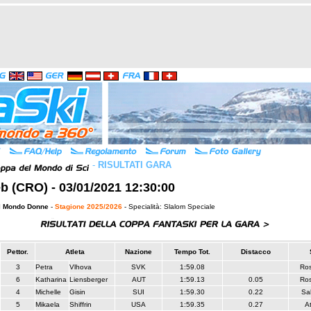
-
RISULTATI GARA
b (CRO) - 03/01/2021 12:30:00
l Mondo Donne
-
Stagione 2025/2026
- Specialità: Slalom Speciale
Pettor.
Atleta
Nazione
Tempo Tot.
Distacco
3
Petra
Vlhova
SVK
1:59.08
Ros
6
Katharina
Liensberger
AUT
1:59.13
0.05
Ros
4
Michelle
Gisin
SUI
1:59.30
0.22
Sa
5
Mikaela
Shiffrin
USA
1:59.35
0.27
A