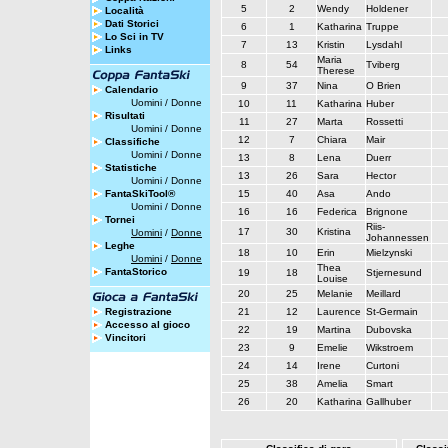
5
2
Wendy
Holdener
Località
Dati Storici
6
1
Katharina
Truppe
Lo Sci in TV
7
13
Kristin
Lysdahl
Links
Maria
8
54
Tviberg
Therese
9
37
Nina
O Brien
Calendario
Uomini
/
Donne
10
11
Katharina
Huber
Risultati
11
27
Marta
Rossetti
Uomini
/
Donne
12
7
Chiara
Mair
Classifiche
Uomini
/
Donne
13
8
Lena
Duerr
Statistiche
13
26
Sara
Hector
Uomini
/
Donne
FantaSkiTool®
15
40
Asa
Ando
Uomini
/
Donne
16
16
Federica
Brignone
Tornei
Riis-
17
30
Kristina
Uomini
/
Donne
Johannessen
Leghe
18
10
Erin
Mielzynski
Uomini
/
Donne
Thea
FantaStorico
19
18
Stjernesund
Louise
20
25
Melanie
Meillard
Registrazione
21
12
Laurence
St-Germain
Accesso al gioco
22
19
Martina
Dubovska
Vincitori
23
9
Emelie
Wikstroem
24
14
Irene
Curtoni
25
38
Amelia
Smart
26
20
Katharina
Gallhuber