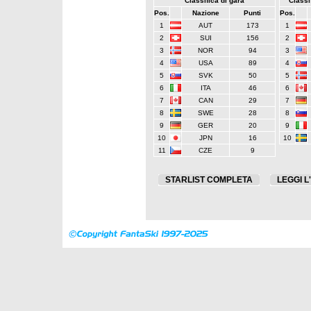
Classifica di gara
Classif
Pos.
Nazione
Punti
Pos.
1
AUT
173
1
2
SUI
156
2
3
NOR
94
3
4
USA
89
4
5
SVK
50
5
6
ITA
46
6
7
CAN
29
7
8
SWE
28
8
9
GER
20
9
10
JPN
16
10
11
CZE
9
STARLIST COMPLETA
LEGGI L