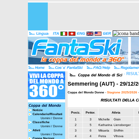
-
RISUL
Semmering (AUT) - 29/12/2
Coppa del Mondo Donne
-
Stagione 2025/2026
-
Notizie
Posiz.
Pettor.
Atleta
Calendario/Risultati
Uomini
/
Donne
1
3
Michelle
Gisin
Classifiche
2
5
Katharina
Liensberger
Uomini
/
Donne
Atleti
3
6
Mikaela
Shiffrin
Uomini
/
Donne
4
4
Petra
Vlhova
Coppa Nazioni