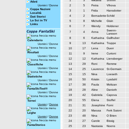
1
3
Mikaela
Shiffrin
Atleti
Uomini
/
Donne
2
5
Petra
Vlhova
Coppa Nazioni
3
1
Frida
Hansdotter
Località
4
2
Bernadette
Schild
Dati Storici
Lo Sci in TV
5
8
Michelle
Gisin
Links
6
7
Wendy
Holdener
Swenn-
7
4
Anna
Larsson
8
6
Katharina
Gallhuber
Calendario
9
13
Katharina
Truppe
Uomini
/
Donne
10
17
Lena
Duerr
Risultati
11
9
Irene
Curtoni
Uomini
/
Donne
12
12
Katharina
Liensberger
13
29
Roni
Remme
Classifiche
Uomini
/
Donne
14
25
Laurence
St-Germain
15
15
Nina
Loeseth
Statistiche
16
50
Kristin
Lysdahl
Uomini
/
Donne
17
36
Paula
Moltzan
FantaSkiTool®
18
28
Aline
Danioth
Uomini
/
Donne
19
42
Gabriela
Capova
20
55
Elena
Stoffel
Tornei
Uomini
/
Donne
21
31
Josephine
Forni
22
20
Marusa
Ferk Saioni
Leghe
23
48
Nina
O Brien
Uomini
/
Donne
24
27
Carole
Bissig
FantaStorico
25
23
Nastasia
Noens