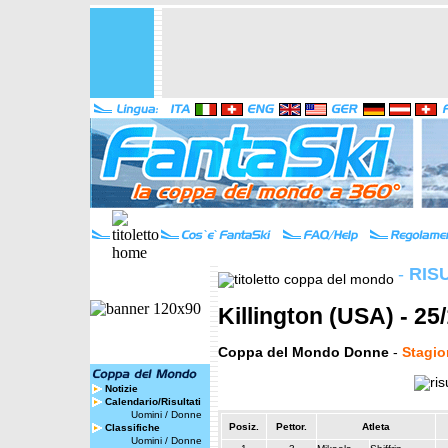
-
RIS
Killington (USA) - 25
Coppa del Mondo Donne
-
Stagio
Notizie
Calendario/Risultati
Uomini
/
Donne
Posiz.
Pettor.
Atleta
Classifiche
Uomini
/
Donne