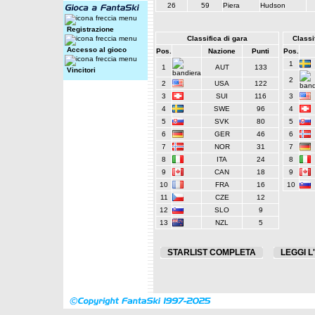
26
59
Piera
Hudson
Registrazione
Classifica di gara
Classif
Accesso al gioco
Pos.
Nazione
Punti
Pos.
1
1
AUT
133
Vincitori
2
2
USA
122
3
SUI
116
3
4
SWE
96
4
5
SVK
80
5
6
GER
46
6
7
NOR
31
7
8
ITA
24
8
9
CAN
18
9
10
FRA
16
10
11
CZE
12
12
SLO
9
13
NZL
5
STARLIST COMPLETA
LEGGI L