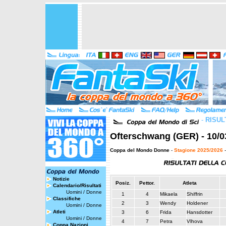
-
RISUL
Ofterschwang (GER) - 10/0
Coppa del Mondo Donne
-
Stagione 2025/2026
-
Notizie
Posiz.
Pettor.
Atleta
Calendario/Risultati
Uomini
/
Donne
1
4
Mikaela
Shiffrin
Classifiche
2
3
Wendy
Holdener
Uomini
/
Donne
Atleti
3
6
Frida
Hansdotter
Uomini
/
Donne
4
7
Petra
Vlhova
Coppa Nazioni