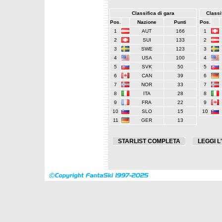
Classifica di gara
Classif
Pos.
Nazione
Punti
Pos.
1
AUT
166
1
2
SUI
133
2
3
SWE
123
3
4
USA
100
4
5
SVK
50
5
6
CAN
39
6
7
NOR
33
7
8
ITA
28
8
9
FRA
22
9
10
SLO
15
10
11
GER
13
STARLIST COMPLETA
LEGGI L