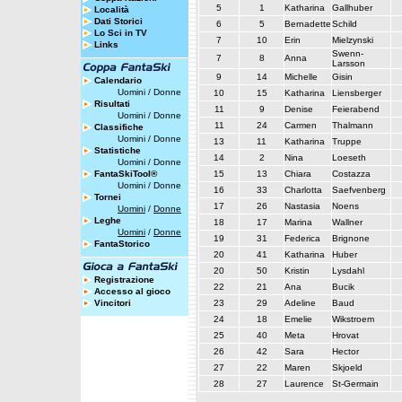
5
1
Katharina
Gallhuber
Località
Dati Storici
6
5
Bernadette
Schild
Lo Sci in TV
7
10
Erin
Mielzynski
Links
Swenn-
7
8
Anna
Larsson
9
14
Michelle
Gisin
Calendario
Uomini
/
Donne
10
15
Katharina
Liensberger
Risultati
11
9
Denise
Feierabend
Uomini
/
Donne
11
24
Carmen
Thalmann
Classifiche
Uomini
/
Donne
13
11
Katharina
Truppe
Statistiche
14
2
Nina
Loeseth
Uomini
/
Donne
FantaSkiTool®
15
13
Chiara
Costazza
Uomini
/
Donne
16
33
Charlotta
Saefvenberg
Tornei
17
26
Nastasia
Noens
Uomini
/
Donne
Leghe
18
17
Marina
Wallner
Uomini
/
Donne
19
31
Federica
Brignone
FantaStorico
20
41
Katharina
Huber
20
50
Kristin
Lysdahl
Registrazione
22
21
Ana
Bucik
Accesso al gioco
Vincitori
23
29
Adeline
Baud
24
18
Emelie
Wikstroem
25
40
Meta
Hrovat
26
42
Sara
Hector
27
22
Maren
Skjoeld
28
27
Laurence
St-Germain