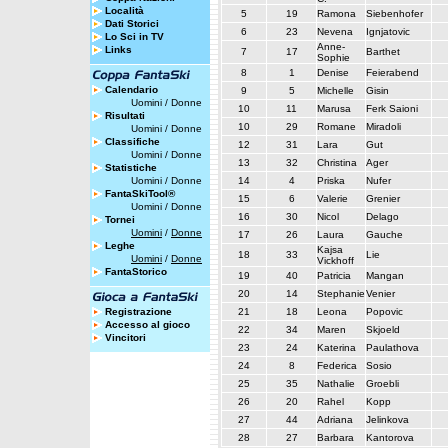
Località
5
19
Ramona
Siebenhofer
Dati Storici
6
23
Nevena
Ignjatovic
Lo Sci in TV
Anne-
Links
7
17
Barthet
Sophie
8
1
Denise
Feierabend
Calendario
9
5
Michelle
Gisin
Uomini
/
Donne
10
11
Marusa
Ferk Saioni
Risultati
10
29
Romane
Miradoli
Uomini
/
Donne
Classifiche
12
31
Lara
Gut
Uomini
/
Donne
13
32
Christina
Ager
Statistiche
Uomini
/
Donne
14
4
Priska
Nufer
FantaSkiTool®
15
6
Valerie
Grenier
Uomini
/
Donne
16
30
Nicol
Delago
Tornei
Uomini
/
Donne
17
26
Laura
Gauche
Leghe
Kajsa
18
33
Lie
Uomini
/
Donne
Vickhoff
FantaStorico
19
40
Patricia
Mangan
20
14
Stephanie
Venier
Registrazione
21
18
Leona
Popovic
Accesso al gioco
22
34
Maren
Skjoeld
Vincitori
23
24
Katerina
Paulathova
24
8
Federica
Sosio
25
35
Nathalie
Groebli
26
20
Rahel
Kopp
27
44
Adriana
Jelinkova
28
27
Barbara
Kantorova