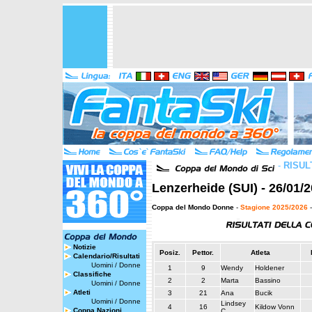
-
RISUL
Lenzerheide (SUI) - 26/01/
Coppa del Mondo Donne
-
Stagione 2025/2026
-
Notizie
Posiz.
Pettor.
Atleta
Calendario/Risultati
Uomini
/
Donne
1
9
Wendy
Holdener
Classifiche
2
2
Marta
Bassino
Uomini
/
Donne
Atleti
3
21
Ana
Bucik
Uomini
/
Donne
Lindsey
4
16
Kildow Vonn
Coppa Nazioni
C.