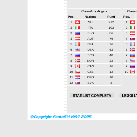
Classifica di gara
Classif
Pos.
Nazione
Punti
Pos.
1
SUI
212
1
2
ITA
102
2
3
SLO
86
3
4
AUT
76
4
5
FRA
76
5
6
USA
62
6
7
SRB
40
7
8
NOR
22
8
9
CAN
16
9
10
CZE
12
10
11
CRO
10
12
SVK
3
STARLIST COMPLETA
LEGGI L