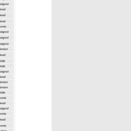
signol
Head
Head
Head
tomic
signol
signol
signol
lomon
Head
Volkl
Volkl
signol
Head
lomon
lomon
Volkl
tomic
Head
signol
tomic
Head
tomic
scher