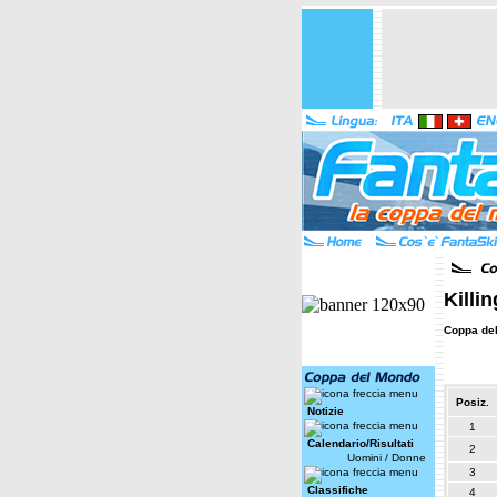
Killi
Coppa de
Posiz.
Notizie
1
Calendario/Risultati
2
Uomini
/
Donne
3
Classifiche
4