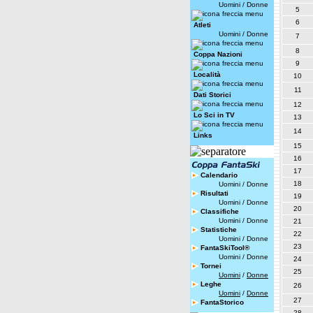
Uomini
/
Donne
5
6
Atleti
Uomini
/
Donne
7
8
Coppa Nazioni
9
Località
10
11
Dati Storici
12
Lo Sci in TV
13
14
Links
15
16
17
Calendario
18
Uomini
/
Donne
Risultati
19
Uomini
/
Donne
20
Classifiche
Uomini
/
Donne
21
Statistiche
22
Uomini
/
Donne
23
FantaSkiTool®
Uomini
/
Donne
24
Tornei
25
Uomini
/
Donne
Leghe
26
Uomini
/
Donne
27
FantaStorico
28