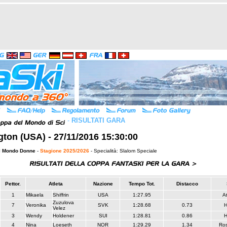
-
RISULTATI GARA
ngton (USA) - 27/11/2016 15:30:00
l Mondo Donne
-
Stagione 2025/2026
- Specialità: Slalom Speciale
Pettor.
Atleta
Nazione
Tempo Tot.
Distacco
1
Mikaela
Shiffrin
USA
1:27.95
A
Zuzulova
7
Veronika
SVK
1:28.68
0.73
Velez
3
Wendy
Holdener
SUI
1:28.81
0.86
4
Nina
Loeseth
NOR
1:29.29
1.34
Ros