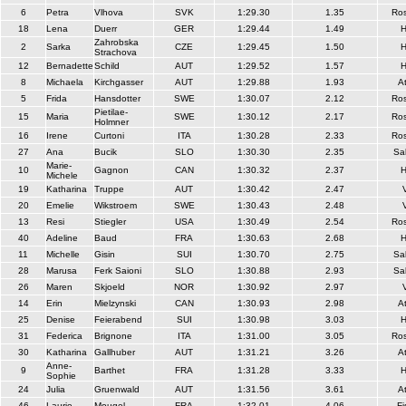
6
Petra
Vlhova
SVK
1:29.30
1.35
Ros
18
Lena
Duerr
GER
1:29.44
1.49
Zahrobska
2
Sarka
CZE
1:29.45
1.50
Strachova
12
Bernadette
Schild
AUT
1:29.52
1.57
8
Michaela
Kirchgasser
AUT
1:29.88
1.93
A
5
Frida
Hansdotter
SWE
1:30.07
2.12
Ros
Pietilae-
15
Maria
SWE
1:30.12
2.17
Ros
Holmner
16
Irene
Curtoni
ITA
1:30.28
2.33
Ros
27
Ana
Bucik
SLO
1:30.30
2.35
Sa
Marie-
10
Gagnon
CAN
1:30.32
2.37
Michele
19
Katharina
Truppe
AUT
1:30.42
2.47
20
Emelie
Wikstroem
SWE
1:30.43
2.48
13
Resi
Stiegler
USA
1:30.49
2.54
Ros
40
Adeline
Baud
FRA
1:30.63
2.68
11
Michelle
Gisin
SUI
1:30.70
2.75
Sa
28
Marusa
Ferk Saioni
SLO
1:30.88
2.93
Sa
26
Maren
Skjoeld
NOR
1:30.92
2.97
14
Erin
Mielzynski
CAN
1:30.93
2.98
A
25
Denise
Feierabend
SUI
1:30.98
3.03
31
Federica
Brignone
ITA
1:31.00
3.05
Ros
30
Katharina
Gallhuber
AUT
1:31.21
3.26
A
Anne-
9
Barthet
FRA
1:31.28
3.33
Sophie
24
Julia
Gruenwald
AUT
1:31.56
3.61
A
46
Laurie
Mougel
FRA
1:32.01
4.06
Fi