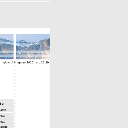
giovedì 6 agosto 2026 - ore 22:29
Sci
tomic
Head
Head
signol