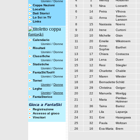
4
2
Wendy
Holdener
Uomini
/
Donne
Coppa Nazioni
5
5
Nina
Loeseth
Località
6
14
Petra
Vlhova
Dati Storici
Swenn-
Lo Sci in TV
7
11
Anna
Larsson
Links
8
15
Nastasia
Noens
9
23
Irene
Curtoni
10
10
Michelle
Gisin
Calendario
11
20
Emelie
Wikstroem
Uomini
/
Donne
Anne-
12
21
Barthet
Risultati
Sophie
Uomini
/
Donne
13
17
Chiara
Costazza
Classifiche
14
19
Lena
Duerr
Uomini
/
Donne
Statistiche
15
12
Resi
Stiegler
Uomini
/
Donne
16
30
Charlotte
Chable
FantaSkiTool®
Uomini
/
Donne
17
27
Maren
Wiesler
Tornei
18
18
Bernadette
Schild
Uomini
/
Donne
19
29
Christina
Geiger
Leghe
Uomini
/
Donne
20
22
Manuela
Moelgg
FantaStorico
Pietilae-
21
1
Maria
Holmner
22
36
Taina
Barioz
Registrazione
23
37
Lila
Lapanja
Accesso al gioco
Vincitori
24
31
Emi
Hasegawa
25
32
Paula
Moltzan
26
16
Eva-Maria
Brem