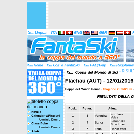
-
RISUL
Flachau (AUT) - 12/01/2016
Coppa del Mondo Donne
-
Stagione 2025/2026
-
Posiz.
Pettor.
Atleta
Notizie
Zuzulova
Calendario/Risultati
1
3
Veronika
Velez
Uomini
/
Donne
Zahrobska
2
4
Sarka
Classifiche
Strachova
Uomini
/
Donne
3
7
Frida
Hansdotter
Atleti