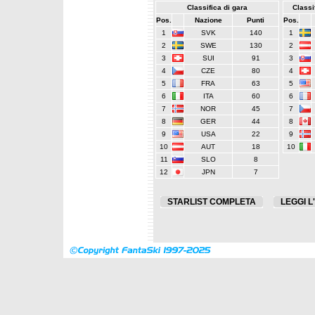
Classifica di gara
Classif
Pos.
Nazione
Punti
Pos.
1
SVK
140
1
2
SWE
130
2
3
SUI
91
3
4
CZE
80
4
5
FRA
63
5
6
ITA
60
6
7
NOR
45
7
8
GER
44
8
9
USA
22
9
10
AUT
18
10
11
SLO
8
12
JPN
7
STARLIST COMPLETA
LEGGI L