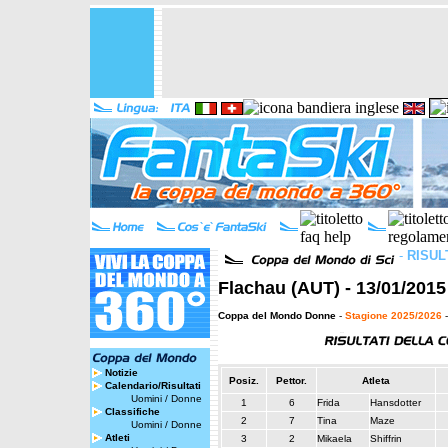
-
RISUL
Flachau (AUT) - 13/01/2015
Coppa del Mondo Donne
-
Stagione 2025/2026
-
Notizie
Posiz.
Pettor.
Atleta
Calendario/Risultati
Uomini
/
Donne
1
6
Frida
Hansdotter
Classifiche
2
7
Tina
Maze
Uomini
/
Donne
Atleti
3
2
Mikaela
Shiffrin