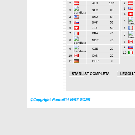
2
AUT
104
2
3
3
SLO
90
4
4
USA
60
5
5
SVK
59
6
SUI
50
6
7
FRA
46
7
8
NOR
40
8
9
9
CZE
29
10
10
CAN
22
11
GER
9
STARLIST COMPLETA
LEGGI L