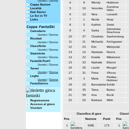
Uomini
/
Donne
4
9
Wendy
Holdener
Coppa Nazioni
Zuzulova
Località
5
16
Veronika
Velez
Dati Storici
6
13
Nina
Loeseth
Lo Sci in TV
Links
7
1
Nicole
Hosp
8
5
Kathrin
Zettel
Zahrobska
9
4
Sarka
Calendario
Strachova
Uomini
/
Donne
10
37
Charlotta
Saefvenberg
Risultati
11
11
Michaela
Kirchgasser
Uomini
/
Donne
Classifiche
12
23
Erin
Mielzynski
Uomini
/
Donne
13
14
Nastasia
Noens
Statistiche
Uomini
/
Donne
14
22
Emelie
Wikstroem
FantaSkiTool®
15
33
Nathalie
Eklund
Uomini
/
Donne
16
26
Laurie
Mougel
Tornei
Uomini
/
Donne
17
31
Petra
Vlhova
Leghe
Pietilae-
18
3
Maria
Uomini
/
Donne
Holmner
FantaStorico
19
10
Bernadette
Schild
20
35
Taina
Barioz
21
59
Ana
Bucik
22
20
Barbara
Wirth
Registrazione
Accesso al gioco
Vincitori
Classifica di gara
Classif
Pos.
Nazione
Punti
Pos.
1
SWE
173
1