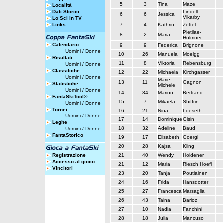
5
3
Tina
Maze
Località
Dati Storici
Lindell-
6
6
Jessica
Vikarby
Lo Sci in TV
Links
7
4
Kathrin
Zettel
Pietilae-
8
2
Maria
Holmner
Calendario
9
9
Federica
Brignone
Uomini
/
Donne
10
26
Manuela
Moelgg
Risultati
11
8
Viktoria
Rebensburg
Uomini
/
Donne
Classifiche
12
22
Michaela
Kirchgasser
Uomini
/
Donne
Marie-
13
11
Gagnon
Statistiche
Michele
Uomini
/
Donne
14
34
Marion
Bertrand
FantaSkiTool®
15
7
Mikaela
Shiffrin
Uomini
/
Donne
Tornei
16
21
Nina
Loeseth
Uomini
/
Donne
17
14
Dominique
Gisin
Leghe
18
32
Adeline
Baud
Uomini
/
Donne
FantaStorico
19
17
Elisabeth
Goergl
20
28
Kajsa
Kling
Registrazione
21
40
Wendy
Holdener
Accesso al gioco
21
12
Maria
Riesch Hoefl
Vincitori
23
20
Tanja
Poutiainen
24
16
Frida
Hansdotter
25
27
Francesca
Marsaglia
26
43
Taina
Barioz
27
10
Nadia
Fanchini
28
18
Julia
Mancuso