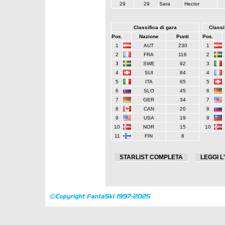
29
29
Sara
Hector
Classifica di gara
Classif
Pos.
Nazione
Punti
Pos.
1
AUT
230
1
2
FRA
116
2
3
SWE
92
3
4
SUI
84
4
5
ITA
65
5
6
SLO
45
6
7
GER
34
7
8
CAN
20
8
9
USA
19
9
10
NOR
15
10
11
FIN
8
STARLIST COMPLETA
LEGGI L