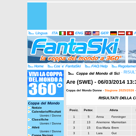
-
RISUL
Are (SWE) - 06/03/2014 13:
Coppa del Mondo Donne
-
Stagione 2025/2026
-
Notizie
Posiz.
Pettor.
Atleta
Calendario/Risultati
Uomini
/
Donne
1
5
Anna
Fenninger
Classifiche
2
13
Anemone
Marmottan
Uomini
/
Donne
Atleti
3
15
Eva-Maria
Brem
Uomini
/
Donne
3
1
Lara
Gut
Coppa Nazioni