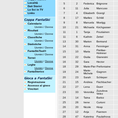
Località
5
2
Federica
Brignone
Dati Storici
6
11
Julia
Mancuso
Lo Sci in TV
Links
7
4
Elisabeth
Goergl
8
17
Marlies
Schild
9
8
Manuela
Moelgg
Calendario
Uomini
/
Donne
10
21
Michaela
Kirchgasser
Risultati
11
1
Tanja
Poutiainen
Uomini
/
Donne
11
6
Kathrin
Zettel
Classifiche
Uomini
/
Donne
13
30
Marion
Bertrand
Statistiche
14
31
Anna
Fenninger
Uomini
/
Donne
Pietilae-
FantaSkiTool®
15
10
Maria
Holmner
Uomini
/
Donne
16
22
Giulia
Gianesini
Tornei
Uomini
/
Donne
16
32
Sara
Hector
Leghe
18
29
Marie-Pier
Prefontaine
Uomini
/
Donne
Marie-
FantaStorico
19
24
Gagnon
Michele
20
23
Sarah
Schleper
Registrazione
21
15
Andrea
Fischbacher
Accesso al gioco
22
27
Lena
Duerr
Vincitori
Zuzulova
23
33
Veronika
Velez
24
14
Taina
Barioz
25
26
Irene
Curtoni
26
20
Nicole
Hosp
27
12
Anja
Paerson
28
47
Katerina
Paulathova