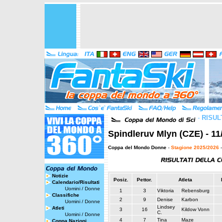
-
RISUL
Spindleruv Mlyn (CZE) - 11
Coppa del Mondo Donne
-
Stagione 2025/2026
-
Notizie
Posiz.
Pettor.
Atleta
Calendario/Risultati
Uomini
/
Donne
1
3
Viktoria
Rebensburg
Classifiche
2
9
Denise
Karbon
Uomini
/
Donne
Lindsey
Atleti
3
16
Kildow Vonn
C.
Uomini
/
Donne
4
7
Tina
Maze
Coppa Nazioni