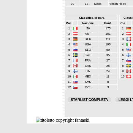
29
13
Maria
Riesch Hoefl
Classifica di gara
Classif
Pos.
Nazione
Punti
Pos.
1
ITA
175
1
2
AUT
151
2
3
GER
111
3
4
USA
100
4
5
SLO
50
5
6
SWE
35
6
7
FRA
27
7
8
CAN
25
8
9
FIN
24
9
10
MEX
11
10
11
SVK
8
12
CZE
3
STARLIST COMPLETA
LEGGI L