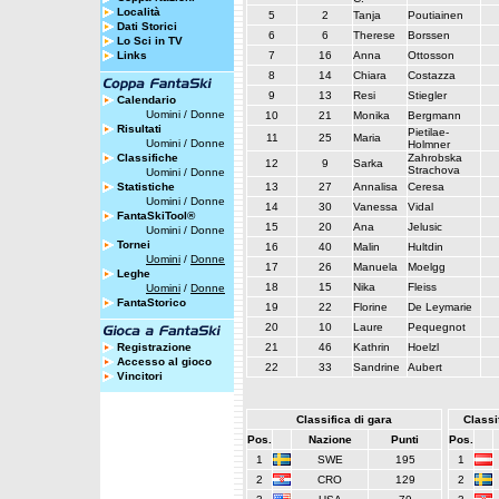
Località
5
2
Tanja
Poutiainen
Dati Storici
6
6
Therese
Borssen
Lo Sci in TV
Links
7
16
Anna
Ottosson
8
14
Chiara
Costazza
9
13
Resi
Stiegler
Calendario
Uomini
/
Donne
10
21
Monika
Bergmann
Risultati
Pietilae-
11
25
Maria
Uomini
/
Donne
Holmner
Classifiche
Zahrobska
12
9
Sarka
Strachova
Uomini
/
Donne
Statistiche
13
27
Annalisa
Ceresa
Uomini
/
Donne
14
30
Vanessa
Vidal
FantaSkiTool®
15
20
Ana
Jelusic
Uomini
/
Donne
Tornei
16
40
Malin
Hultdin
Uomini
/
Donne
17
26
Manuela
Moelgg
Leghe
18
15
Nika
Fleiss
Uomini
/
Donne
FantaStorico
19
22
Florine
De Leymarie
20
10
Laure
Pequegnot
Registrazione
21
46
Kathrin
Hoelzl
Accesso al gioco
22
33
Sandrine
Aubert
Vincitori
Classifica di gara
Classif
Pos.
Nazione
Punti
Pos.
1
SWE
195
1
2
CRO
129
2