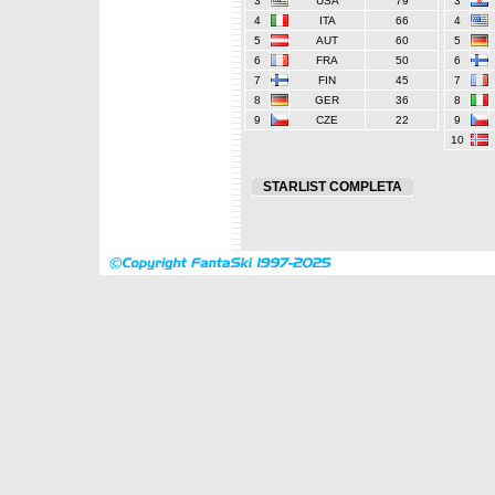
3
USA
79
3
4
ITA
66
4
5
AUT
60
5
6
FRA
50
6
7
FIN
45
7
8
GER
36
8
9
CZE
22
9
10
STARLIST COMPLETA