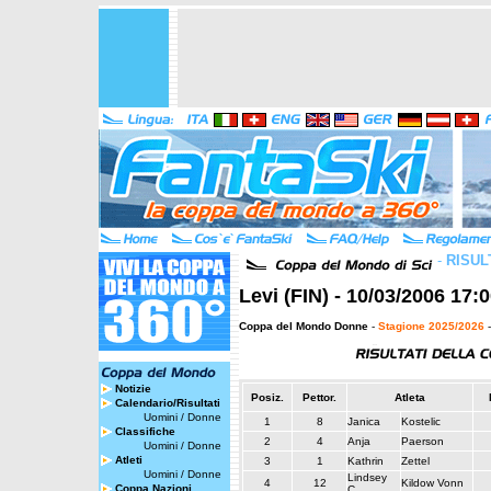
-
RISUL
Levi (FIN) - 10/03/2006 17:
Coppa del Mondo Donne
-
Stagione 2025/2026
-
Notizie
Posiz.
Pettor.
Atleta
Calendario/Risultati
Uomini
/
Donne
1
8
Janica
Kostelic
Classifiche
2
4
Anja
Paerson
Uomini
/
Donne
Atleti
3
1
Kathrin
Zettel
Uomini
/
Donne
Lindsey
4
12
Kildow Vonn
Coppa Nazioni
C.