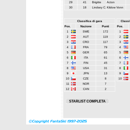
29
41
Brigitte
Acton
30
18
Lindsey C.
Kildow Vonn
Classifica di gara
Classif
Pos.
Nazione
Punti
Pos.
1
SWE
172
1
2
AUT
119
2
3
CRO
117
3
4
FRA
79
4
5
GER
65
5
6
ITA
61
6
7
FIN
45
7
8
USA
31
8
9
JPN
13
9
10
CZE
8
10
11
NOR
7
12
CAN
2
STARLIST COMPLETA