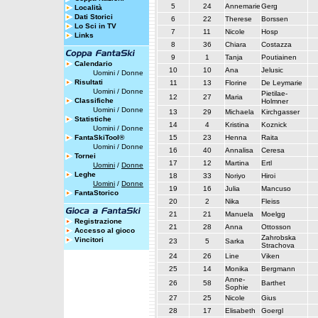
5
24
Annemarie
Gerg
Località
Dati Storici
6
22
Therese
Borssen
Lo Sci in TV
7
11
Nicole
Hosp
Links
8
36
Chiara
Costazza
9
1
Tanja
Poutiainen
Calendario
10
10
Ana
Jelusic
Uomini
/
Donne
Risultati
11
13
Florine
De Leymarie
Uomini
/
Donne
Pietilae-
12
27
Maria
Classifiche
Holmner
Uomini
/
Donne
13
29
Michaela
Kirchgasser
Statistiche
14
4
Kristina
Koznick
Uomini
/
Donne
FantaSkiTool®
15
23
Henna
Raita
Uomini
/
Donne
16
40
Annalisa
Ceresa
Tornei
17
12
Martina
Ertl
Uomini
/
Donne
Leghe
18
33
Noriyo
Hiroi
Uomini
/
Donne
19
16
Julia
Mancuso
FantaStorico
20
2
Nika
Fleiss
21
21
Manuela
Moelgg
Registrazione
21
28
Anna
Ottosson
Accesso al gioco
Zahrobska
Vincitori
23
5
Sarka
Strachova
24
26
Line
Viken
25
14
Monika
Bergmann
Anne-
26
58
Barthet
Sophie
27
25
Nicole
Gius
28
17
Elisabeth
Goergl