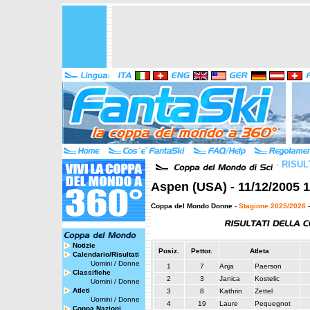
-
RISUL
Aspen (USA) - 11/12/2005 
Coppa del Mondo Donne
-
Stagione 2025/2026
-
Notizie
Posiz.
Pettor.
Atleta
Calendario/Risultati
Uomini
/
Donne
1
7
Anja
Paerson
Classifiche
2
3
Janica
Kostelic
Uomini
/
Donne
Atleti
3
8
Kathrin
Zettel
Uomini
/
Donne
4
19
Laure
Pequegnot
Coppa Nazioni